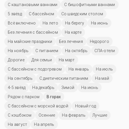
С каштановыми ваннами
С бишофитными ваннами
5 звёзд
C бассейном
Со шведским столом
Всё включено
На лето
На берегу
На июнь
Без лечения с бассейном
На карте
На майские праздники
Без лечения
Недорого
На ноябрь
С питанием
На октябрь
СПА-отели
Дорогие
Для семьи
На март
С бассейном с подогревом
На январь
На июль
На сентябрь
С диетическим питанием
На май
4-5 звёзд
На декабрь
Зимой
На июнь
Рядом с парком
В горах
С бассейном с морской водой
Новый год
С кэшбэком
Осенние
На февраль
Лучшие
На август
На апрель