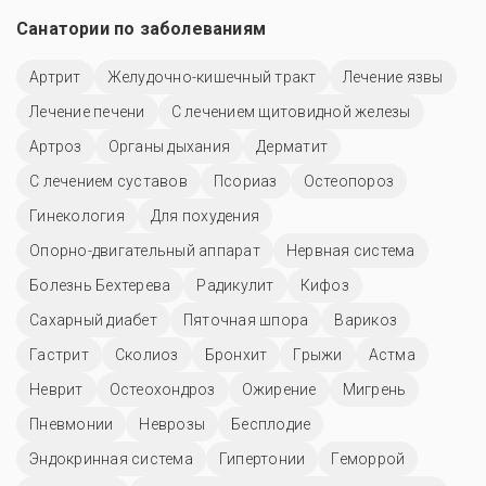
Санатории по заболеваниям
Артрит
Желудочно-кишечный тракт
Лечение язвы
Лечение печени
С лечением щитовидной железы
Артроз
Органы дыхания
Дерматит
С лечением суставов
Псориаз
Остеопороз
Гинекология
Для похудения
Опорно-двигательный аппарат
Нервная система
Болезнь Бехтерева
Радикулит
Кифоз
Сахарный диабет
Пяточная шпора
Варикоз
Гастрит
Сколиоз
Бронхит
Грыжи
Астма
Неврит
Остеохондроз
Ожирение
Мигрень
Пневмонии
Неврозы
Бесплодие
Эндокринная система
Гипертонии
Геморрой