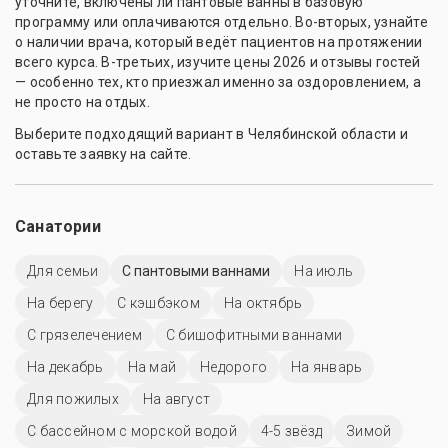
уточните, включены ли пантовые ванны в базовую
программу или оплачиваются отдельно. Во-вторых, узнайте
о наличии врача, который ведёт пациентов на протяжении
всего курса. В-третьих, изучите цены 2026 и отзывы гостей
— особенно тех, кто приезжал именно за оздоровлением, а
не просто на отдых.
Выберите подходящий вариант в Челябинской области и
оставьте заявку на сайте.
Санатории
Для семьи
С пантовыми ваннами
На июль
На берегу
С кэшбэком
На октябрь
С грязелечением
С бишофитными ваннами
На декабрь
На май
Недорого
На январь
Для пожилых
На август
С бассейном с морской водой
4-5 звёзд
Зимой