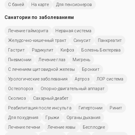
С баней
На карте
Для пенсионеров
Санатории по заболеваниям
Лечение гайморита
Нервная система
Желудочно-кишечный тракт
Синусит
Панкреатит
Гастрит
Радикулит
Кифоз
Болезнь Бехтерева
Пневмонии
Лечение глаз
Мигрень
С лечением щитовидной железы
Бронхит
Урологические заболевания
Артроз
ЛОР система
Остеопороз
Опорно-двигательный аппарат
Сколиоз
Сахарный диабет
Реабилитация после инсульта
Гипертонии
Ринит
Для похудения
Грыжи
Органы дыхания
Лечение печени
Лечение язвы
Бесплодие