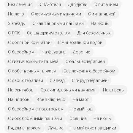
Без лечения
СПА-отели
Для детей
С питанием
На лето
С жемчужными ваннами
С ингаляцией
3 звезды
С каштановыми ваннами
На июнь
С ЛФК
Со шведским столом
Для беременных
С соляной комнатой
С минеральной водой
C бассейном
На февраль
Дорогие
С диетическим питанием
С бальнеотерапией
С собственным пляжем
Без лечения с бассейном
С озонотерапией
5 звёзд
С гирудотерапией
На сентябрь
Со скипидарными ваннами
На апрель
На ноябрь
Всё включено
На март
С бассейном с подогревом
Новый год
С йодобромными ваннами
Осенние
На июнь
Рядом с парком
Лучшие
На майские праздники