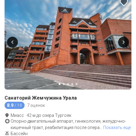
Санаторий Жемчужина Урала
8.9
7 оценок
/ 10
Миасс
·
42
м до
озера Тургояк
Опорно-двигательный аппарат, гинекология, желудочно-
кишечный тракт, реабилитация после опера
…
Показать еще
Бассейн