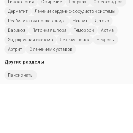
Гинекология
Ожирение
Псориаз
Остеохондроз
Дерматит
Лечение сердечно-сосудистой системы
Реабилитация после ковида
Неврит
Детокс
Варикоз
Пяточная шпора
Геморрой
Астма
Эндокринная система
Лечение почек
Неврозы
Артрит
С лечением суставов
Другие разделы
Пансионаты