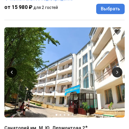
от 15 980 ₽
для 2 гостей
Выбрать
★
Санаторий им. М. Ю. Лермонтова
2