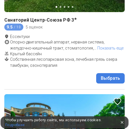
★
Санаторий Центр-Союза РФ
3
9.5
5 оценок
/ 10
Ессентуки
Опорно-двигательный аппарат, нервная система,
желудочно-кишечный тракт, стоматология,
…
Показать еще
Крытый бассейн
Собственная лесопарковая зона, лечебная грязь озера
тамбукан, озонотерапия
Выбрать
Чтобы улучшить работу сайта, мы используем cookies.
Подробнее