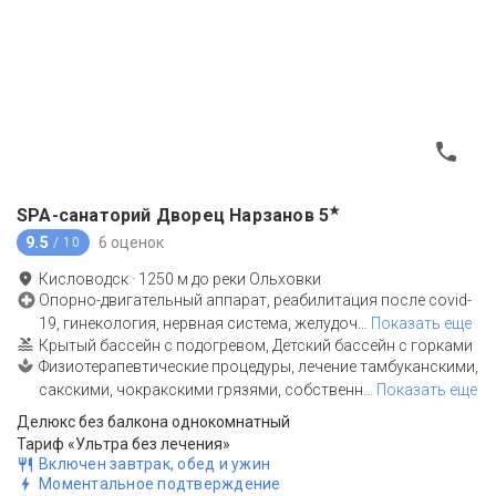
★
SPA-санаторий Дворец Нарзанов
5
9.5
6 оценок
/ 10
Кисловодск
·
1250
м до
реки Ольховки
Опорно-двигательный аппарат, реабилитация после covid-
19, гинекология, нервная система, желудоч
…
Показать еще
Крытый бассейн с подогревом, Детский бассейн с горками
Физиотерапевтические процедуры, лечение тамбуканскими,
сакскими, чокракскими грязями, собственн
…
Показать еще
Делюкс без балкона однокомнатный
Тариф «Ультра без лечения»
Включен завтрак, обед и ужин
Моментальное подтверждение