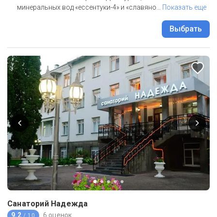
минеральных вод «ессентуки-4» и «славяно
…
Показать еще
Выбрать
Санаторий Надежда
9.2
6 оценок
/ 10