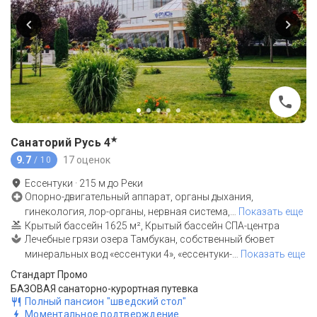
★
Санаторий Русь
4
9.7
17 оценок
/ 10
Ессентуки
·
215
м до
Реки
Опорно-двигательный аппарат, органы дыхания,
гинекология, лор-органы, нервная система,
…
Показать еще
Крытый бассейн 1625 м², Крытый бассейн СПА-центра
Лечебные грязи озера Тамбукан, собственный бювет
минеральных вод «ессентуки 4», «ессентуки-
…
Показать еще
Стандарт Промо
БАЗОВАЯ санаторно-курортная путевка
Полный пансион "шведский стол"
Моментальное подтверждение