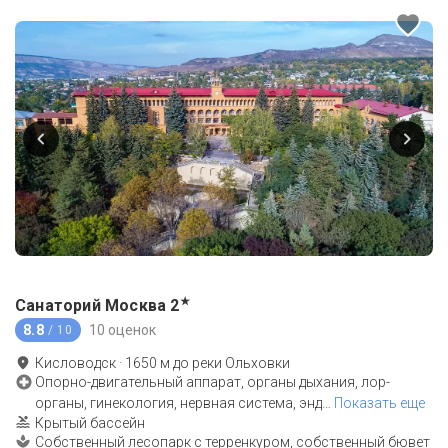
★
Санаторий Москва
2
8.8
10 оценок
/ 10
Кисловодск
·
1650
м до
реки Ольховки
Опорно-двигательный аппарат, органы дыхания, лор-
органы, гинекология, нервная система, энд
…
Показать еще
Крытый бассейн
Собственный лесопарк с терренкуром, собственный бювет