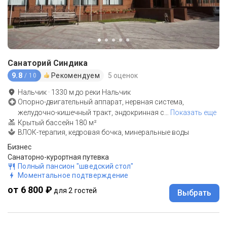
Санаторий Синдика
9.8
Рекомендуем
5 оценок
/ 10
Нальчик
·
1330
м до
реки Нальчик
Опорно-двигательный аппарат, нервная система,
желудочно-кишечный тракт, эндокринная с
…
Показать еще
Крытый бассейн 180 м²
ВЛОК-терапия, кедровая бочка, минеральные воды
Бизнес
Санаторно-курортная путевка
Полный пансион "шведский стол"
Моментальное подтверждение
от 6 800 ₽
для 2 гостей
Выбрать