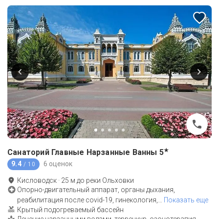
★
Санаторий Главные Нарзанные Ванны
5
9.4
6 оценок
/ 10
Кисловодск
·
25
м до
реки Ольховки
Опорно-двигательный аппарат, органы дыхания,
реабилитация после covid-19, гинекология,
…
Показать еще
Крытый подогреваемый бассейн
Лечение нарзанными водами, терренкур, озонотерапия