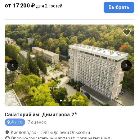
от 17 200 ₽
для 2 гостей
Выбрать
★
Санаторий им. Димитрова
2
9.4
7 оценок
/ 10
Кисловодск
·
1590
м до
реки Ольховки
Опорно-двигательный аппарат, органы дыхания,