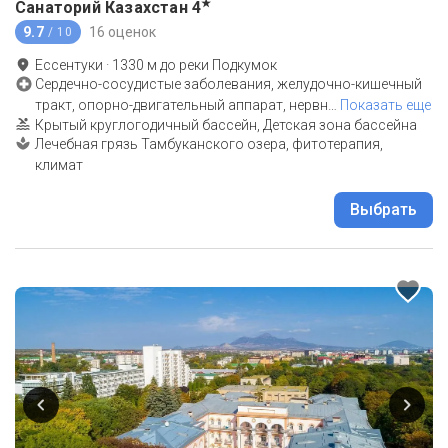
★
Санаторий Казахстан
4
9.7
16 оценок
/ 10
Ессентуки
·
1330
м до
реки Подкумок
Сердечно-сосудистые заболевания, желудочно-кишечный
тракт, опорно-двигательный аппарат, нервн
…
Показать еще
Крытый круглогодичный бассейн, Детская зона бассейна
Лечебная грязь Тамбуканского озера, фитотерапия,
климат
Выбрать