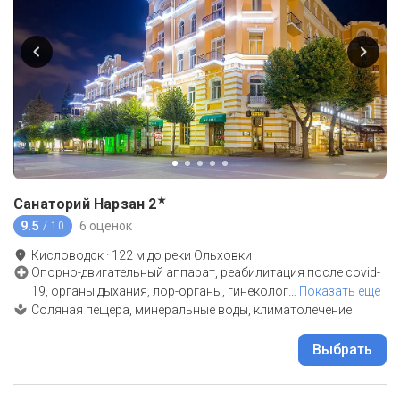
★
Санаторий Нарзан
2
9.5
6 оценок
/ 10
Кисловодск
·
122
м до
реки Ольховки
Опорно-двигательный аппарат, реабилитация после covid-
19, органы дыхания, лор-органы, гинеколог
…
Показать еще
Соляная пещера, минеральные воды, климатолечение
Выбрать