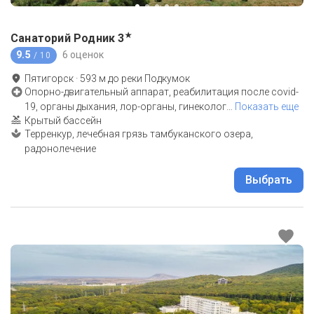
★
Санаторий Родник
3
9.5
6 оценок
/ 10
Пятигорск
·
593
м до
реки Подкумок
Опорно-двигательный аппарат, реабилитация после covid-
19, органы дыхания, лор-органы, гинеколог
…
Показать еще
Крытый бассейн
Терренкур, лечебная грязь тамбуканского озера,
радонолечение
Выбрать