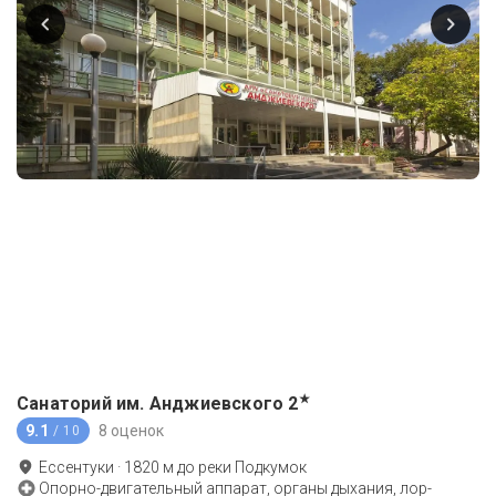
★
Санаторий им. Анджиевского
2
9.1
8 оценок
/ 10
Ессентуки
·
1820
м до
реки Подкумок
Опорно-двигательный аппарат, органы дыхания, лор-