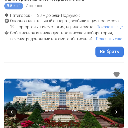
9.5
7 оценок
/ 10
Пятигорск
·
1130
м до
реки Подкумок
Опорно-двигательный аппарат, реабилитация после covid-
19, лор-органы, гинекология, нервная систе
…
Показать еще
Собственная клинико-диагностическая лаборатория,
лечение радоновыми водами, собственный
…
Показать еще
Выбрать