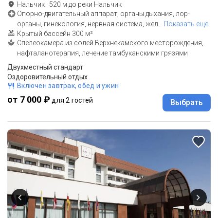
Нальчик
·
520
м до
реки Нальчик
Опорно-двигательный аппарат, органы дыхания, лор-
органы, гинекология, нервная система, жел
…
Показать еще
Крытый бассейн 300 м²
Спелеокамера из солей Верхнекамского месторождения,
нафталанотерапия, лечение тамбуканскими грязями
Двухместный стандарт
Оздоровительный отдых
Включен завтрак, обед и ужин
от 7 000 ₽
для 2 гостей
Выбрать