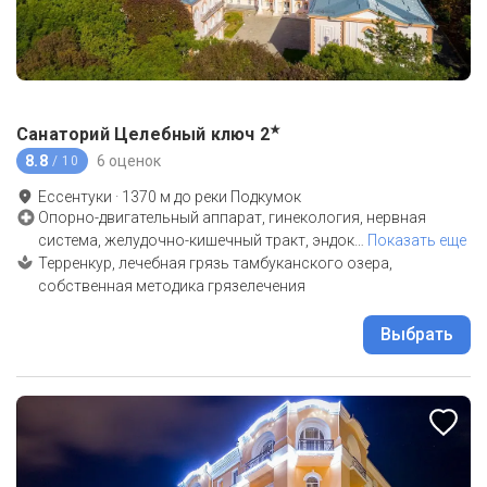
★
Санаторий Целебный ключ
2
8.8
6 оценок
/ 10
Ессентуки
·
1370
м до
реки Подкумок
Опорно-двигательный аппарат, гинекология, нервная
система, желудочно-кишечный тракт, эндок
…
Показать еще
Терренкур, лечебная грязь тамбуканского озера,
собственная методика грязелечения
Выбрать