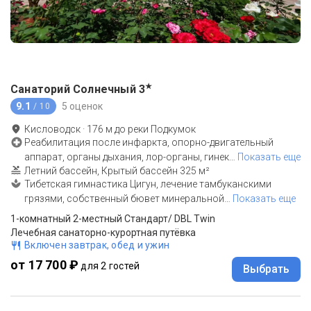
★
Санаторий Солнечный
3
9.1
5 оценок
/ 10
Кисловодск
·
176
м до
реки Подкумок
Реабилитация после инфаркта, опорно-двигательный
аппарат, органы дыхания, лор-органы, гинек
…
Показать еще
Летний бассейн, Крытый бассейн 325 м²
Тибетская гимнастика Цигун, лечение тамбуканскими
грязями, собственный бювет минеральной
…
Показать еще
1-комнатный 2-местный Стандарт/ DBL Twin
Лечебная санаторно-курортная путёвка
Включен завтрак, обед и ужин
от 17 700 ₽
для 2 гостей
Выбрать