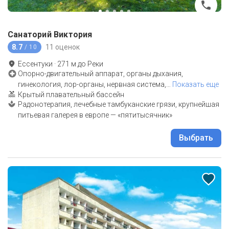
Санаторий Виктория
8.7
11 оценок
/ 10
Ессентуки
·
271
м до
Реки
Опорно-двигательный аппарат, органы дыхания,
гинекология, лор-органы, нервная система,
…
Показать еще
Крытый плавательный бассейн
Радонотерапия, лечебные тамбуканские грязи, крупнейшая
питьевая галерея в европе — «пятитысячник»
Выбрать