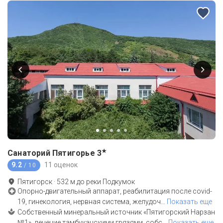
★
Санаторий Пятигорье
3
9.2
11 оценок
/ 10
Пятигорск
·
532
м до
реки Подкумок
Опорно-двигательный аппарат, реабилитация после covid-
19, гинекология, нервная система, желудоч
…
Показать еще
Собственный минеральный источник «Пятигорский Нарзан
№1», лечение тамбуканскими грязями, собс
…
Показать еще