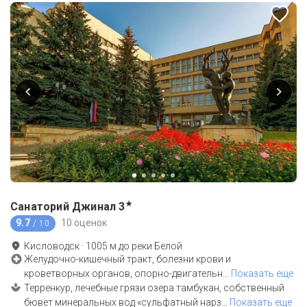
★
Санаторий Джинал
3
9.7
10 оценок
/ 10
Кисловодск
·
1005
м до
реки Белой
Желудочно-кишечный тракт, болезни крови и
кроветворных органов, опорно-двигательн
…
Показать еще
Терренкур, лечебные грязи озера тамбукан, собственный
бювет минеральных вод «сульфатный нарз
…
Показать еще