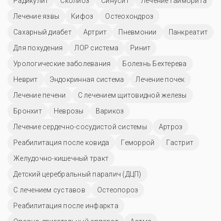
Радикулит
Сколиоз
Синусит
Лечение гайморита
Лечение язвы
Кифоз
Остеохондроз
Сахарный диабет
Артрит
Пневмонии
Панкреатит
Для похудения
ЛОР система
Ринит
Урологические заболевания
Болезнь Бехтерева
Неврит
Эндокринная система
Лечение почек
Лечение печени
С лечением щитовидной железы
Бронхит
Неврозы
Варикоз
Лечение сердечно-сосудистой системы
Артроз
Реабилитация после ковида
Геморрой
Гастрит
Желудочно-кишечный тракт
Детский церебральный паралич (ДЦП)
С лечением суставов
Остеопороз
Реабилитация после инфаркта