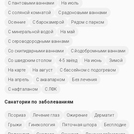
С пантовыми ваннами
На июль
С соляной комнатой
С радоновыми ваннами
Осенние
С барокамерой
Рядом с парком
С минеральной водой
На май
С сероводородными ваннами
Со скипидарными ваннами
С йодобромными ваннами
Со шведским столом
4-5 звёзд
На июнь
Зимой
На карте
На август
С бассейном с подогревом
На апрель
С аквапарком
Без лечения
С нафталаном
С ЛФК
Санатории по заболеваниям
Псориаз
Лечение глаз
Ожирение
Дерматит
Грыжи
Гинекология
Пяточная шпора
Бесплодие