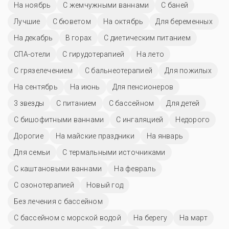
На ноябрь
С жемчужными ваннами
С баней
Лучшие
С бюветом
На октябрь
Для беременных
На декабрь
В горах
С диетическим питанием
СПА-отели
С гирудотерапией
На лето
С грязелечением
С бальнеотерапией
Для пожилых
На сентябрь
На июнь
Для пенсионеров
3 звезды
С питанием
C бассейном
Для детей
С бишофитными ваннами
С ингаляцией
Недорого
Дорогие
На майские праздники
На январь
Для семьи
С термальными источниками
С каштановыми ваннами
На февраль
С озонотерапией
Новый год
Без лечения с бассейном
С бассейном с морской водой
На берегу
На март