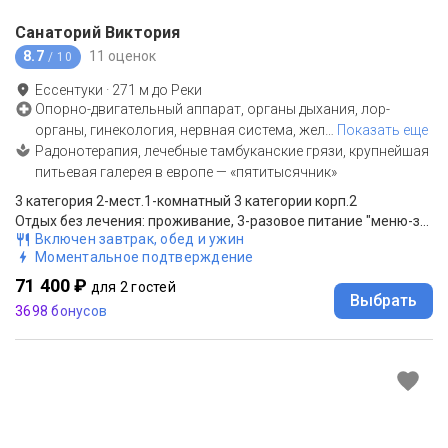
Санаторий Виктория
8.7
11 оценок
/ 10
Ессентуки
·
271
м до
Реки
Опорно-двигательный аппарат, органы дыхания, лор-
органы, гинекология, нервная система, жел
…
Показать еще
Радонотерапия, лечебные тамбуканские грязи, крупнейшая
питьевая галерея в европе — «пятитысячник»
3 категория 2-мест.1-комнатный 3 категории корп.2
Отдых без лечения: проживание, 3-разовое питание "меню-заказ", прием врача
Включен завтрак, обед и ужин
Моментальное подтверждение
71 400 ₽
для 2 гостей
Выбрать
3698 бонусов