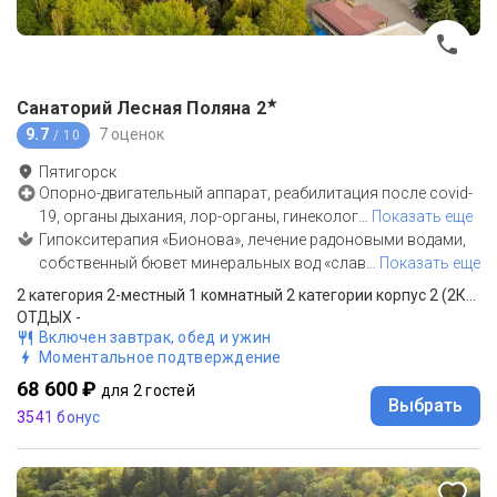
★
Санаторий Лесная Поляна
2
9.7
7 оценок
/ 10
Пятигорск
Опорно-двигательный аппарат, реабилитация после covid-
19, органы дыхания, лор-органы, гинеколог
…
Показать еще
Гипокситерапия «Бионова», лечение радоновыми водами,
собственный бювет минеральных вод «слав
…
Показать еще
2 категория 2-местный 1 комнатный 2 категории корпус 2 (2К2м1к2)
ОТДЫХ -
Включен завтрак, обед и ужин
Моментальное подтверждение
68 600 ₽
для 2 гостей
Выбрать
3541 бонус