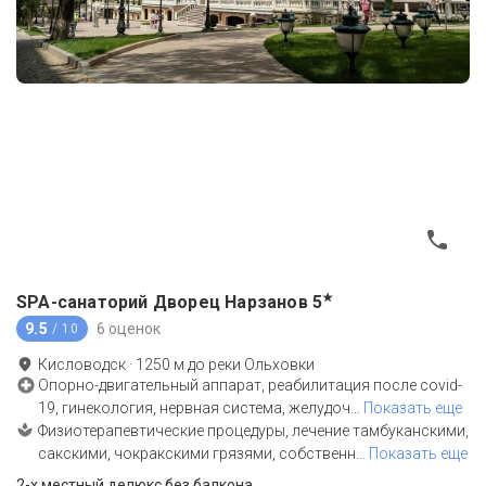
★
SPA-санаторий Дворец Нарзанов
5
9.5
6 оценок
/ 10
Кисловодск
·
1250
м до
реки Ольховки
Опорно-двигательный аппарат, реабилитация после covid-
19, гинекология, нервная система, желудоч
…
Показать еще
Физиотерапевтические процедуры, лечение тамбуканскими,
сакскими, чокракскими грязями, собственн
…
Показать еще
2-x местный делюкс без балкона