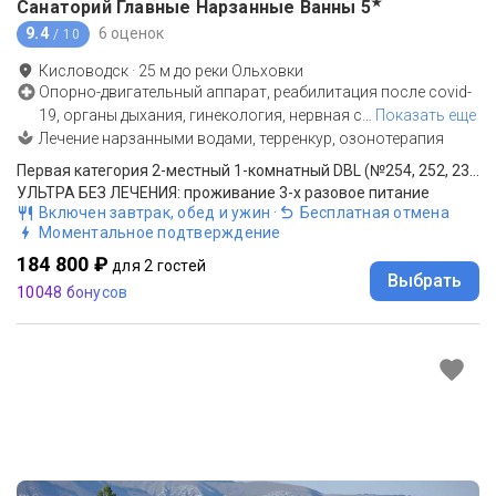
★
Санаторий Главные Нарзанные Ванны
5
9.4
6 оценок
/ 10
Кисловодск
·
25
м до
реки Ольховки
Опорно-двигательный аппарат, реабилитация после covid-
19, органы дыхания, гинекология, нервная с
…
Показать еще
Лечение нарзанными водами, терренкур, озонотерапия
Первая категория 2-местный 1-комнатный DBL (№254, 252, 230, 232)
УЛЬТРА БЕЗ ЛЕЧЕНИЯ: проживание 3-х разовое питание
Включен завтрак, обед и ужин
·
Бесплатная отмена
Моментальное подтверждение
184 800 ₽
для 2 гостей
Выбрать
10048 бонусов