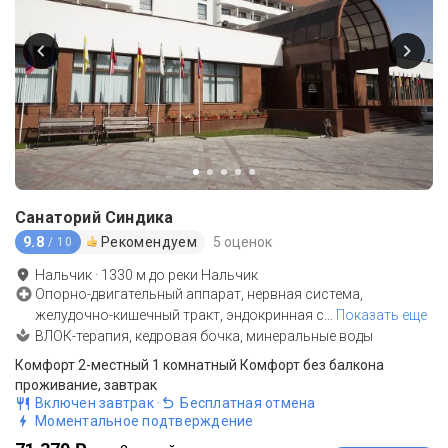
Санаторий Синдика
9.8
Рекомендуем
5 оценок
/ 10
Нальчик
·
1330
м до
реки Нальчик
Опорно-двигательный аппарат, нервная система,
желудочно-кишечный тракт, эндокринная с
…
Показать еще
ВЛОК-терапия, кедровая бочка, минеральные воды
Комфорт 2-местный 1 комнатный Комфорт без балкона
проживание, завтрак
Включен завтрак
·
Бесплатная отмена
Моментальное подтверждение