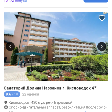
10172 бонуса
★
Санаторий Долина Нарзанов г. Кисловодск
4
9.6
22 оценки
/ 10
Кисловодск
·
420
м до
реки Берёзовой
Опорно-двигательный аппарат, реабилитация после covid-