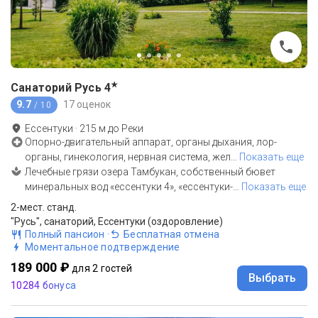
★
Санаторий Русь
4
9.7
17 оценок
/ 10
Ессентуки
·
215
м до
Реки
Опорно-двигательный аппарат, органы дыхания, лор-
органы, гинекология, нервная система, жел
…
Показать еще
Лечебные грязи озера Тамбукан, собственный бювет
минеральных вод «ессентуки 4», «ессентуки-
…
Показать еще
2-мест. станд.
"Русь", санаторий, Ессентуки (оздоровление)
Полный пансион
·
Бесплатная отмена
Моментальное подтверждение
189 000 ₽
для 2 гостей
Выбрать
10284 бонуса