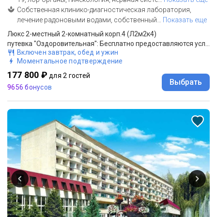
Собственная клинико-диагностическая лаборатория,
лечение радоновыми водами, собственный
…
Показать еще
Люкс 2-местный 2-комнатный корп.4 (Л2м2к4)
путевка "Оздоровительная": Бесплатно предоставляются услуги: пользование тренажерным залом, детской игровой комнатой, развлекательные мероприятия, интернет
Включен завтрак, обед и ужин
Моментальное подтверждение
177 800 ₽
для 2 гостей
Выбрать
9656 бонусов