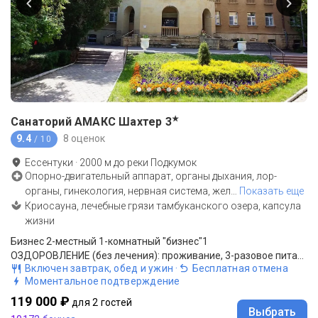
★
Санаторий АМАКС Шахтер
3
9.4
8 оценок
/ 10
Ессентуки
·
2000
м до
реки Подкумок
Опорно-двигательный аппарат, органы дыхания, лор-
органы, гинекология, нервная система, жел
…
Показать еще
Криосауна, лечебные грязи тамбуканского озера, капсула
жизни
Бизнес 2-местный 1-комнатный "бизнес"1
ОЗДОРОВЛЕНИЕ (без лечения): проживание, 3-разовое питание "шведский стол".
Включен завтрак, обед и ужин
·
Бесплатная отмена
Моментальное подтверждение
119 000 ₽
для 2 гостей
Выбрать