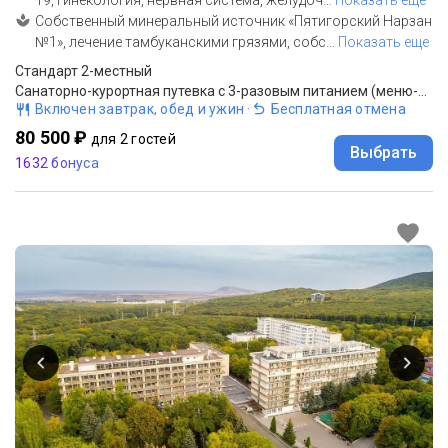
Собственный минеральный источник «Пятигорский Нарзан
№1», лечение тамбуканскими грязями, собс
…
Показать еще
Стандарт 2-местный
Санаторно-курортная путевка с 3-разовым питанием (меню-заказ)
Включен завтрак, обед и ужин
·
Бесплатная отмена
80 500 ₽
для 2 гостей
Выбрать
1632 бонуса