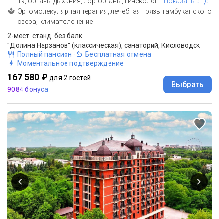
19, органы дыхания, лор-органы, гинеколог
…
Показать еще
Ортомолекулярная терапия, лечебная грязь тамбуканского
озера, климатолечение
2-мест. станд. без балк.
"Долина Нарзанов" (классическая), санаторий, Кисловодск
Полный пансион
·
Бесплатная отмена
Моментальное подтверждение
167 580 ₽
для 2 гостей
Выбрать
9084 бонуса