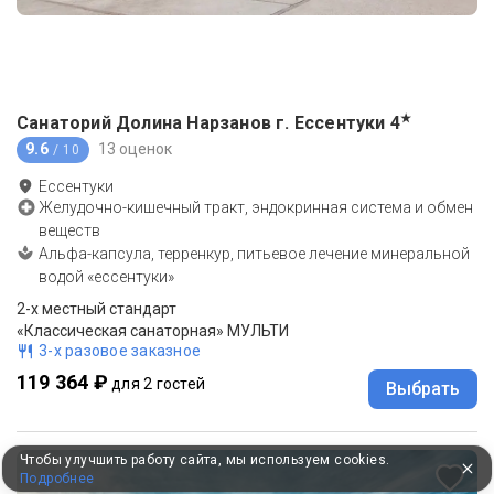
★
Санаторий Долина Нарзанов г. Ессентуки
4
9.6
13 оценок
/ 10
Ессентуки
Желудочно-кишечный тракт, эндокринная система и обмен
веществ
Альфа-капсула, терренкур, питьевое лечение минеральной
водой «ессентуки»
2-x местный стандарт
«Классическая санаторная» МУЛЬТИ
3-х разовое заказное
119 364 ₽
для 2 гостей
Выбрать
Чтобы улучшить работу сайта, мы используем cookies.
Подробнее