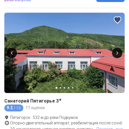
★
Санаторий Пятигорье
3
9.2
11 оценок
/ 10
Пятигорск
·
532
м до
реки Подкумок
Опорно-двигательный аппарат, реабилитация после covid-
19, гинекология, нервная система, желудоч
…
Показать еще