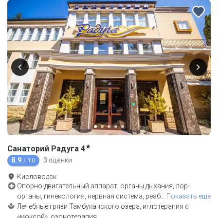
★
Санаторий Радуга
4
8.9
3 оценки
/ 10
Кисловодск
Опорно-двигательный аппарат, органы дыхания, лор-
органы, гинекология, нервная система, реаб
…
Показать еще
Лечебные грязи Тамбуканского озера, иглотерапия с
«моксой», озонотерапия