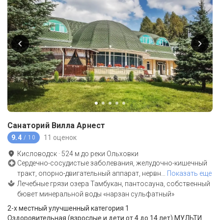
Санаторий Вилла Арнест
9.4
11 оценок
/ 10
Кисловодск
·
524
м до
реки Ольховки
Сердечно-сосудистые заболевания, желудочно-кишечный
тракт, опорно-двигательный аппарат, нервн
…
Показать еще
Лечебные грязи озера Тамбукан, пантосауна, собственный
бювет минеральной воды «нарзан сульфатный»
2-x местный улучшенный категория 1
Оздоровительная (взрослые и дети от 4 до 14 лет) МУЛЬТИ