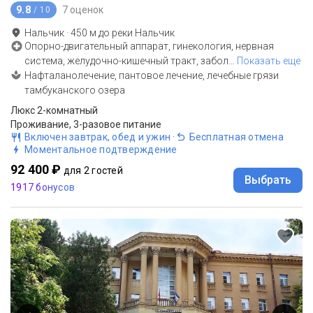
9.8
7 оценок
/ 10
Нальчик
·
450
м до
реки Нальчик
Опорно-двигательный аппарат, гинекология, нервная
система, желудочно-кишечный тракт, забол
…
Показать еще
Нафталанолечение, пантовое лечение, лечебные грязи
тамбуканского озера
Люкс 2-комнатный
Проживание, 3-разовое питание
Включен завтрак, обед и ужин
·
Бесплатная отмена
Моментальное подтверждение
92 400 ₽
для 2 гостей
Выбрать
1917 бонусов