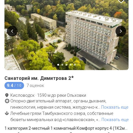
★
Санаторий им. Димитрова
2
9.4
7 оценок
/ 10
Кисловодск
·
1590
м до
реки Ольховки
Опорно-двигательный аппарат, органы дыхания,
гинекология, нервная система, желудочно-к
…
Показать еще
Лечебные грязи Тамбуканского озера, собственные
бюветы минеральных вод «славяновская», «
…
Показать еще
1 категория 2-местный 1 комнатный Комфорт корпус 4 (1К2м1к4К)