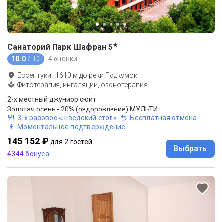
★
Санаторий Парк Шафран
5
10.0
4 оценки
/ 10
Ессентуки
·
1610
м до
реки Подкумок
Фитотерапия, ингаляции, озонотерапия
2-x местный джуниор сюит
Золотая осень - 20% (оздоровление) МУЛЬТИ
3-х разовое «шведский стол»
·
Бесплатная отмена
Моментальное подтверждение
145 152 ₽
для 2 гостей
Выбрать
4344 бонуса