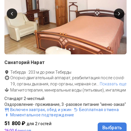
Санаторий Нарат
Теберда
·
203
м до
реки Теберды
Опорно-двигательный аппарат, реабилитация после covid-
19, органы дыхания, лор-органы, нервная си
…
Показать еще
Магнитотерапия, минеральные воды (питьевые), ингаляции
Стандарт 2-местный
Оздоровление- проживание, 3 -разовое питание "меню-заказ"
Включен завтрак, обед и ужин
·
Бесплатная отмена
Моментальное подтверждение
51 800 ₽
для 2 гостей
Выбрать
2600 бонусов