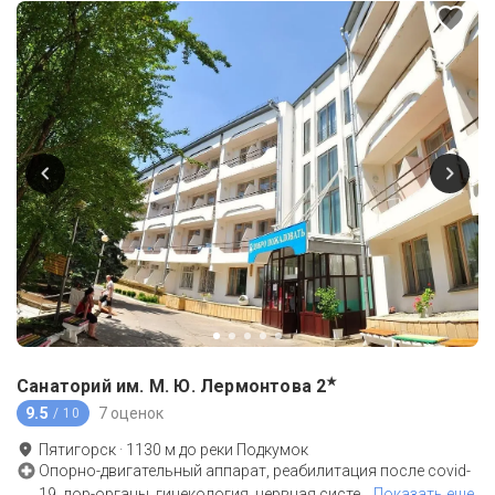
★
Санаторий им. М. Ю. Лермонтова
2
9.5
7 оценок
/ 10
Пятигорск
·
1130
м до
реки Подкумок
Опорно-двигательный аппарат, реабилитация после covid-
19, лор-органы, гинекология, нервная систе
…
Показать еще