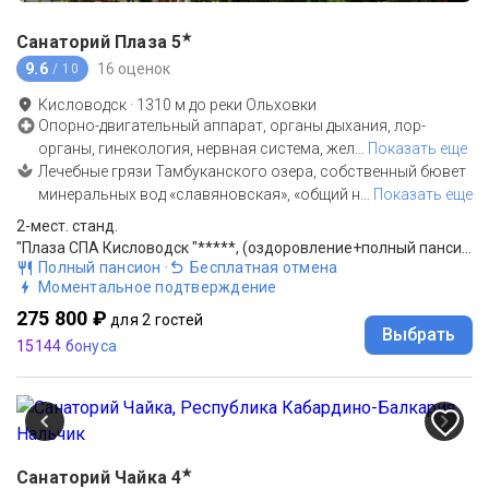
★
Санаторий Плаза
5
9.6
16 оценок
/ 10
Кисловодск
·
1310
м до
реки Ольховки
Опорно-двигательный аппарат, органы дыхания, лор-
органы, гинекология, нервная система, жел
…
Показать еще
Лечебные грязи Тамбуканского озера, собственный бювет
минеральных вод «славяновская», «общий н
…
Показать еще
2-мест. станд.
"Плаза СПА Кисловодск "*****, (оздоровление+полный пансион), санаторий
Полный пансион
·
Бесплатная отмена
Моментальное подтверждение
275 800 ₽
для 2 гостей
Выбрать
15144 бонуса
★
Санаторий Чайка
4