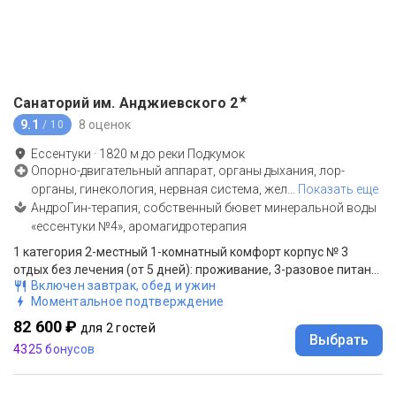
★
Санаторий им. Анджиевского
2
9.1
8 оценок
/ 10
Ессентуки
·
1820
м до
реки Подкумок
Опорно-двигательный аппарат, органы дыхания, лор-
органы, гинекология, нервная система, жел
…
Показать еще
АндроГин-терапия, собственный бювет минеральной воды
«ессентуки №4», аромагидротерапия
1 категория 2-местный 1-комнатный комфорт корпус № 3
отдых без лечения (от 5 дней): проживание, 3-разовое питание "меню-заказ", прием врача
Включен завтрак, обед и ужин
Моментальное подтверждение
82 600 ₽
для 2 гостей
Выбрать
4325 бонусов