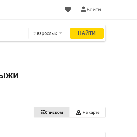
Войти
рыжи
Списком
На карте