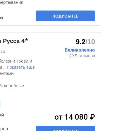
бертывания
ПОДРОБНЕЕ
ый
★
 Русса
4
9.2
/10
сса
5 отзывов
болезни крови и
а
…
Показать еще
ентами
й, лечебные
ый
от 14 080 ₽
рно-