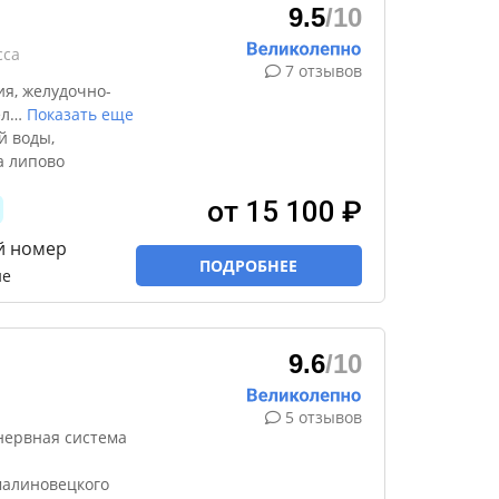
9.5
/10
сса
7 отзывов
я, желудочно-
ел
…
Показать еще
й воды,
а липово
от 15 100 ₽
й номер
ПОДРОБНЕЕ
ие
9.6
/10
5 отзывов
нервная система
малиновецкого