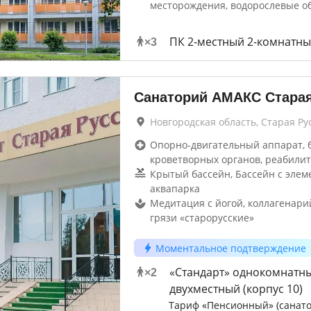
месторождения, водорослевые о
ПК 2-местный 2-комнатн
×
3
Санаторий АМАКС Старая
Новгородская область, Старая Ру
Опорно-двигательный аппарат, 
кроветворных органов, реабилит
Крытый бассейн, Бассейн с элем
аквапарка
Медитация с йогой, коллагенари
грязи «старорусские»
Моментальное подтверждение
«Стандарт» однокомнатн
×
2
двухместный (корпус 10)
Тариф «Пенсионный» (санато