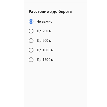
Расстояние до берега
Не важно
До 200 м
До 500 м
До 1000 м
До 1500 м