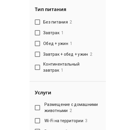
Тип питания
Без питания
2
Завтрак
1
Обед + ужин
1
Завтрак + обед + ужин
2
Континентальный
завтрак
1
Услуги
Размещение с домашними
животными
2
Wi-Fi на территории
3