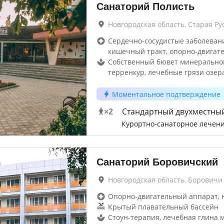
Санаторий Полисть
Новгородская область, Старая Ру
Сердечно-сосудистые заболевани
кишечный тракт, опорно-двигат
Собственный бювет минерально
терренкур, лечебные грязи озер
Моментальное подтверждение
Стандартный двухместны
×
2
Курортно-санаторное лечен
Санаторий Боровичский
Новгородская область, Боровичи
Опорно-двигательный аппарат, 
Крытый плавательный бассейн
Стоун-терапия, лечебная глина 