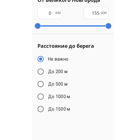
От Великого Новгорода
км
км
Расстояние до берега
Не важно
До 200 м
До 500 м
До 1000 м
До 1500 м