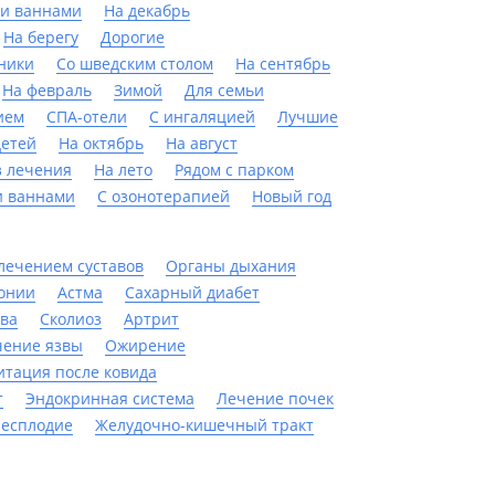
и ваннами
На декабрь
На берегу
Дорогие
ники
Со шведским столом
На сентябрь
На февраль
Зимой
Для семьи
ием
СПА-отели
С ингаляцией
Лучшие
детей
На октябрь
На август
з лечения
На лето
Рядом с парком
 ваннами
С озонотерапией
Новый год
лечением суставов
Органы дыхания
онии
Астма
Сахарный диабет
ева
Сколиоз
Артрит
чение язвы
Ожирение
итация после ковида
т
Эндокринная система
Лечение почек
Бесплодие
Желудочно-кишечный тракт