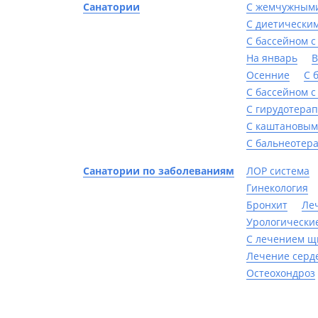
Санатории
С жемчужным
С диетически
С бассейном с
На январь
В
Осенние
С 
С бассейном с
С гирудотера
С каштановым
С бальнеотер
Санатории по заболеваниям
ЛОР система
Гинекология
Бронхит
Ле
Урологически
С лечением щ
Лечение серд
Остеохондроз