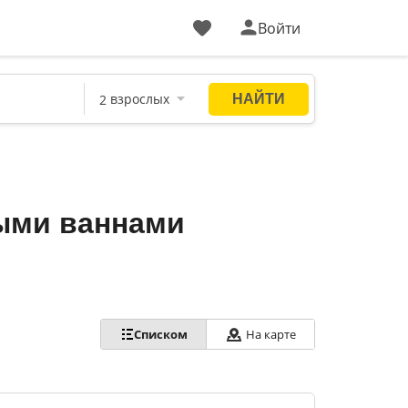
Войти
ыми ваннами
Списком
На карте