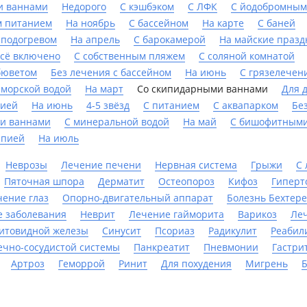
и ваннами
Недорого
С кэшбэком
С ЛФК
С йодобромным
м питанием
На ноябрь
C бассейном
На карте
С баней
 подогревом
На апрель
С барокамерой
На майские празд
сё включено
С собственным пляжем
С соляной комнатой
бюветом
Без лечения с бассейном
На июнь
С грязелечен
 морской водой
На март
Со скипидарными ваннами
Для 
пией
На июнь
4-5 звёзд
С питанием
С аквапарком
Бе
и ваннами
С минеральной водой
На май
С бишофитными
апией
На июль
Неврозы
Лечение печени
Нервная система
Грыжи
С 
Пяточная шпора
Дерматит
Остеопороз
Кифоз
Гиперт
чение глаз
Опорно-двигательный аппарат
Болезнь Бехтер
е заболевания
Неврит
Лечение гайморита
Варикоз
Ле
итовидной железы
Синусит
Псориаз
Радикулит
Реабил
ечно-сосудистой системы
Панкреатит
Пневмонии
Гастри
Артроз
Геморрой
Ринит
Для похудения
Мигрень