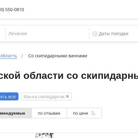
00) 550-0810
Лечение
 область
Со скипидарными ваннами
ской области со скипидарн
Ванна скипидарная
ить всё
омендуемые
по отзывам
по цене