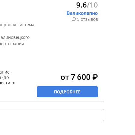
9.6
/10
5 отзывов
нервная система
малиновецкого
бертывания
ание,
от 7 600 ₽
 (по
ости от
ПОДРОБНЕЕ