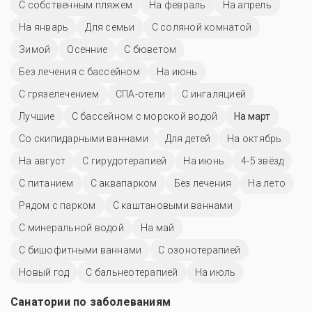
С собственным пляжем
На февраль
На апрель
На январь
Для семьи
С соляной комнатой
Зимой
Осенние
С бюветом
Без лечения с бассейном
На июнь
С грязелечением
СПА-отели
С ингаляцией
Лучшие
С бассейном с морской водой
На март
Со скипидарными ваннами
Для детей
На октябрь
На август
С гирудотерапией
На июнь
4-5 звёзд
С питанием
С аквапарком
Без лечения
На лето
Рядом с парком
С каштановыми ваннами
С минеральной водой
На май
С бишофитными ваннами
С озонотерапией
Новый год
С бальнеотерапией
На июль
Санатории по заболеваниям