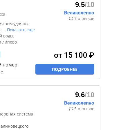
9.5
/10
сса
7 отзывов
я, желудочно-
ел
…
Показать еще
й воды,
а липово
от 15 100 ₽
й номер
ПОДРОБНЕЕ
ие
9.6
/10
5 отзывов
нервная система
малиновецкого