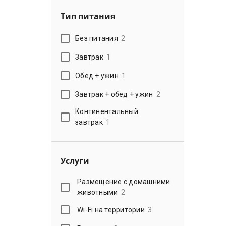
Тип питания
Без питания
2
Завтрак
1
Обед + ужин
1
Завтрак + обед + ужин
2
Континентальный
завтрак
1
Услуги
Размещение с домашними
животными
2
Wi-Fi на территории
3