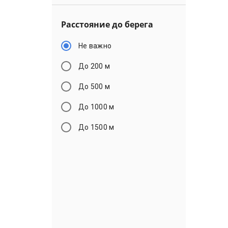
Расстояние до берега
Не важно
До 200 м
До 500 м
До 1000 м
До 1500 м