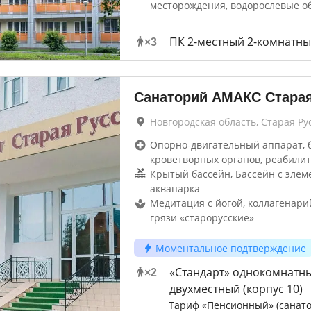
месторождения, водорослевые о
ПК 2-местный 2-комнатн
×
3
Санаторий АМАКС Старая
Новгородская область, Старая Ру
Опорно-двигательный аппарат, 
кроветворных органов, реабилит
Крытый бассейн, Бассейн с элем
аквапарка
Медитация с йогой, коллагенари
грязи «старорусские»
Моментальное подтверждение
«Стандарт» однокомнатн
×
2
двухместный (корпус 10)
Тариф «Пенсионный» (санато