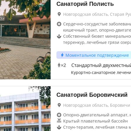
Санаторий Полисть
Новгородская область, Старая Ру
Сердечно-сосудистые заболевани
кишечный тракт, опорно-двигат
Собственный бювет минерально
терренкур, лечебные грязи озер
Моментальное подтверждение
Стандартный двухместны
×
2
Курортно-санаторное лечен
Санаторий Боровичский
Новгородская область, Боровичи
Опорно-двигательный аппарат, 
Крытый плавательный бассейн
Стоун-терапия, лечебная глина 