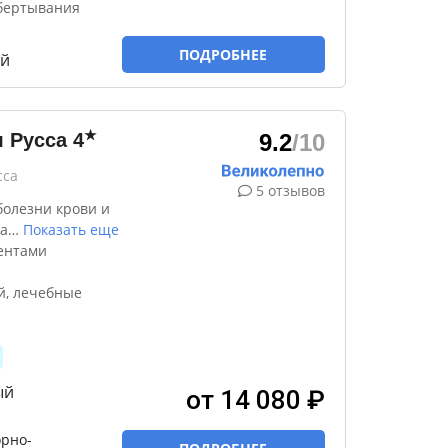
бертывания
ПОДРОБНЕЕ
ый
★
 Русса
4
9.2
/10
сса
5 отзывов
болезни крови и
а
…
Показать еще
ентами
й, лечебные
ый
от 14 080 ₽
рно-