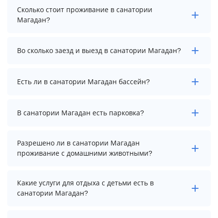
Сколько стоит проживание в санатории
Магадан?
Стоимость проживания в санатории Магадан
Во сколько заезд и выезд в санатории Магадан?
начинается от 3500 рублей. Чтобы увидеть
актуальные цены на проживание, выберите нужные
даты и количество гостей.
Заезд возможен после 14:00, а выезд необходимо
Есть ли в санатории Магадан бассейн?
осуществить до 12:00.
Да. Всего на территории санатория Магадан
В санатории Магадан есть парковка?
бассейнов: 3. А именно: детский бассейн, крытый
большой бассейн, крытый контрастный бассейн.
Более точную информацию Вы можете уточнить по
В санатории Магадан есть парковка, уточните
Разрешено ли в санатории Магадан
телефону у менеджера.
информацию перед бронированием у менеджера,
проживание с домашними животными?
возможно, услуга оплачивается отдельно.
Проживание с домашними животными запрещено.
Какие услуги для отдыха с детьми есть в
санатории Магадан?