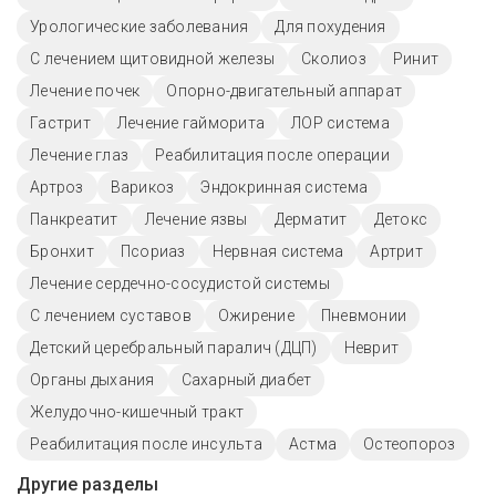
Урологические заболевания
Для похудения
С лечением щитовидной железы
Сколиоз
Ринит
Лечение почек
Опорно-двигательный аппарат
Гастрит
Лечение гайморита
ЛОР система
Лечение глаз
Реабилитация после операции
Артроз
Варикоз
Эндокринная система
Панкреатит
Лечение язвы
Дерматит
Детокс
Бронхит
Псориаз
Нервная система
Артрит
Лечение сердечно-сосудистой системы
С лечением суставов
Ожирение
Пневмонии
Детский церебральный паралич (ДЦП)
Неврит
Органы дыхания
Сахарный диабет
Желудочно-кишечный тракт
Реабилитация после инсульта
Астма
Остеопороз
Другие разделы