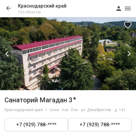
Краснодарский край
296 объектов
1/82
★
Санаторий Магадан 3
Краснодарский край · г. Сочи · пос. Лоо · ул. Декабристов · д. 161
+7 (929) 788-****
+7 (929) 788-****