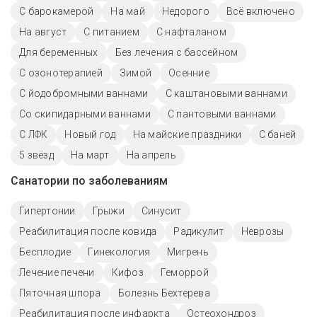
С барокамерой
На май
Недорого
Всё включено
На август
С питанием
С нафталаном
Для беременных
Без лечения с бассейном
С озонотерапией
Зимой
Осенние
С йодобромными ваннами
С каштановыми ваннами
Со скипидарными ваннами
С пантовыми ваннами
С ЛФК
Новый год
На майские праздники
С баней
5 звёзд
На март
На апрель
Санатории по заболеваниям
Гипертонии
Грыжи
Синусит
Реабилитация после ковида
Радикулит
Неврозы
Бесплодие
Гинекология
Мигрень
Лечение печени
Кифоз
Геморрой
Пяточная шпора
Болезнь Бехтерева
Реабилитация после инфаркта
Остеохондроз