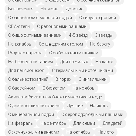
С аквапарком
С кэшбэком
С соляной комнатой
Без лечения
На июнь
Дорогие
С бассейном с морской водой
С гирудотерапией
СПА-отели
С радоновыми ваннами
С бишофитными ваннами
4-5 звёзд
3 звезды
На декабрь
Со шведским столом
На берегу
Рядом с парком
С собственным пляжем
На берегу с питанием
Для пожилых
На карте
Для пенсионеров
С термальными источниками
С бальнеотерапией
В горах
С ингаляцией
C бассейном
С бюветом
На ноябрь
Аквааэробика и лечебная гимнастика в воде
С диетическим питанием
Лучшие
На июль
С минеральной водой
С сероводородными ваннами
На февраль
На сентябрь
Для семьи
Для детей
С жемчужными ваннами
На октябрь
На лето