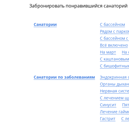
Забронировать понравившийся санаторий н
Санатории
C бассейном
Рядом с парко
С бассейном с
Всё включено
На март
На 
С каштановым
С бишофитны
Санатории по заболеваниям
Эндокринная 
Органы дыха
Нервная сист
С лечением щ
Синусит
Пя
Лечение гайм
Гастрит
С л