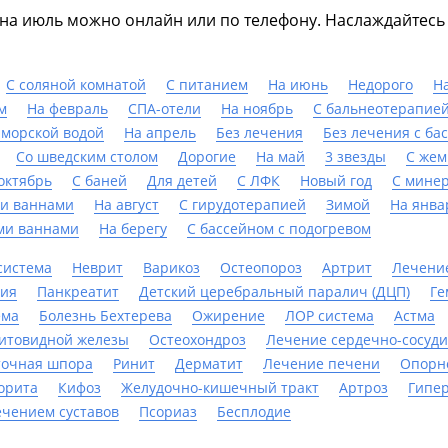
а июль можно онлайн или по телефону. Наслаждайтесь л
С соляной комнатой
С питанием
На июнь
Недорого
Н
м
На февраль
СПА-отели
На ноябрь
С бальнеотерапие
 морской водой
На апрель
Без лечения
Без лечения с ба
Со шведским столом
Дорогие
На май
3 звезды
С же
октябрь
С баней
Для детей
С ЛФК
Новый год
С мине
и ваннами
На август
С гирудотерапией
Зимой
На янва
ми ваннами
На берегу
С бассейном с подогревом
система
Неврит
Варикоз
Остеопороз
Артрит
Лечени
ния
Панкреатит
Детский церебральный паралич (ДЦП)
Ге
ема
Болезнь Бехтерева
Ожирение
ЛОР система
Астма
итовидной железы
Остеохондроз
Лечение сердечно-сосуди
точная шпора
Ринит
Дерматит
Лечение печени
Опорн
орита
Кифоз
Желудочно-кишечный тракт
Артроз
Гипе
ечением суставов
Псориаз
Бесплодие