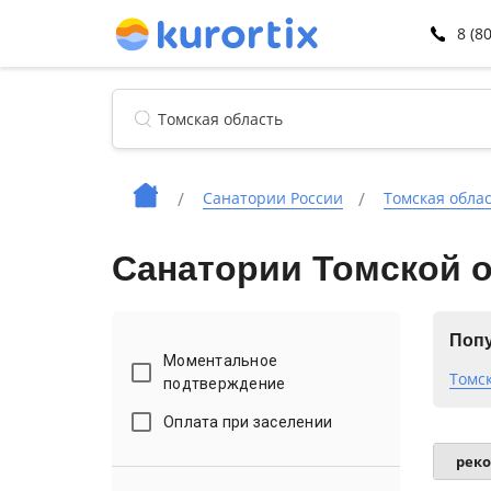
8 (8
Санатории России
Томская обла
Санатории Томской о
Попу
Моментальное
Томс
подтверждение
Оплата при заселении
рек