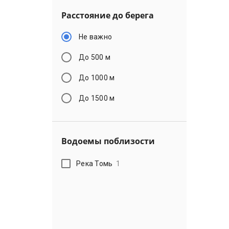
Расстояние до берега
Не важно
До 500 м
До 1000 м
До 1500 м
Водоемы поблизости
Река Томь
1