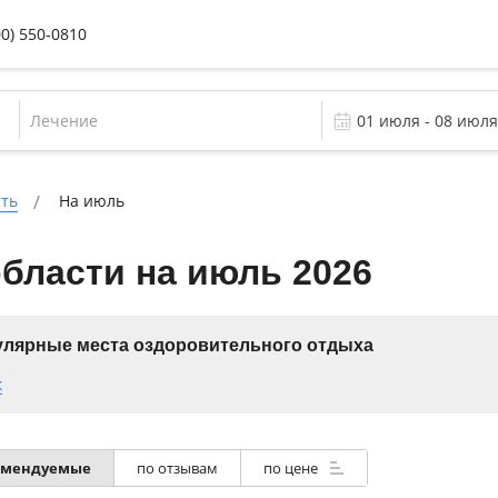
00) 550-0810
Лечение
сть
На июль
бласти на июль 2026
лярные места оздоровительного отдыха
к
омендуемые
по отзывам
по цене