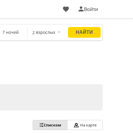
Войти
Списком
На карте