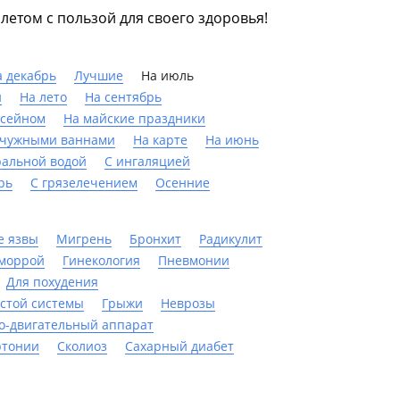
етом с пользой для своего здоровья!
а декабрь
Лучшие
На июль
й
На лето
На сентябрь
ссейном
На майские праздники
мчужными ваннами
На карте
На июнь
ральной водой
С ингаляцией
рь
С грязелечением
Осенние
е язвы
Мигрень
Бронхит
Радикулит
моррой
Гинекология
Пневмонии
Для похудения
стой системы
Грыжи
Неврозы
о-двигательный аппарат
ртонии
Сколиоз
Сахарный диабет