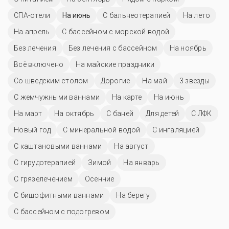
СПА-отели
На июнь
С бальнеотерапией
На лето
На апрель
С бассейном с морской водой
Без лечения
Без лечения с бассейном
На ноябрь
Всё включено
На майские праздники
Со шведским столом
Дорогие
На май
3 звезды
С жемчужными ваннами
На карте
На июнь
На март
На октябрь
С баней
Для детей
С ЛФК
Новый год
С минеральной водой
С ингаляцией
С каштановыми ваннами
На август
С гирудотерапией
Зимой
На январь
С грязелечением
Осенние
С бишофитными ваннами
На берегу
С бассейном с подогревом