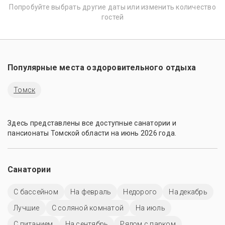
Попробуйте выбрать другие даты или изменить количество
гостей
Популярные места оздоровительного отдыха
Томск
Здесь представлены все доступные санатории и
пансионаты Томской области на июнь 2026 года.
Санатории
C бассейном
На февраль
Недорого
На декабрь
Лучшие
С соляной комнатой
На июль
С питанием
На сентябрь
Рядом с парком