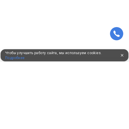
Чтобы улучшить работу сайта, мы используем cookies.
Подробнее
ПУТЕВКИ В САНАТОРИИ
КОНСУЛЬТАЦИИ ПО ТЕЛЕФОНУ
8 (800) 550-0810
Бесплатно по России
КЛИЕНТАМ