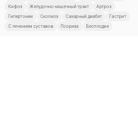
Кифоз
Желудочно-кишечный тракт
Артроз
Гипертонии
Сколиоз
Сахарный диабет
Гастрит
С лечением суставов
Псориаз
Бесплодие