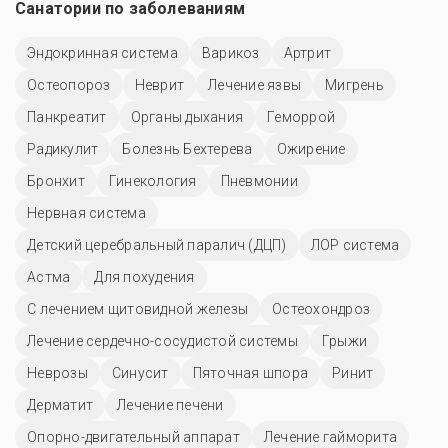
Санатории по заболеваниям
Эндокринная система
Варикоз
Артрит
Остеопороз
Неврит
Лечение язвы
Мигрень
Панкреатит
Органы дыхания
Геморрой
Радикулит
Болезнь Бехтерева
Ожирение
Бронхит
Гинекология
Пневмонии
Нервная система
Детский церебральный паралич (ДЦП)
ЛОР система
Астма
Для похудения
С лечением щитовидной железы
Остеохондроз
Лечение сердечно-сосудистой системы
Грыжи
Неврозы
Синусит
Пяточная шпора
Ринит
Дерматит
Лечение печени
Опорно-двигательный аппарат
Лечение гайморита