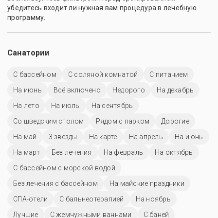
убедитесь входит ли нужная вам процедура в лечебную
программу.
Санатории
C бассейном
С соляной комнатой
С питанием
На июнь
Всё включено
Недорого
На декабрь
На лето
На июль
На сентябрь
Со шведским столом
Рядом с парком
Дорогие
На май
3 звезды
На карте
На апрель
На июнь
На март
Без лечения
На февраль
На октябрь
С бассейном с морской водой
Без лечения с бассейном
На майские праздники
СПА-отели
С бальнеотерапией
На ноябрь
Лучшие
С жемчужными ваннами
С баней