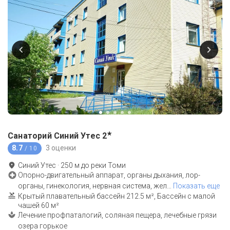
★
Санаторий Синий Утес
2
8.7
3 оценки
/ 10
Синий Утес
·
250
м до
реки Томи
Опорно-двигательный аппарат, органы дыхания, лор-
органы, гинекология, нервная система, жел
…
Показать еще
Крытый плавательный бассейн 212.5 м², Бассейн с малой
чашей 60 м²
Лечение профпаталогий, соляная пещера, лечебные грязи
озера горькое