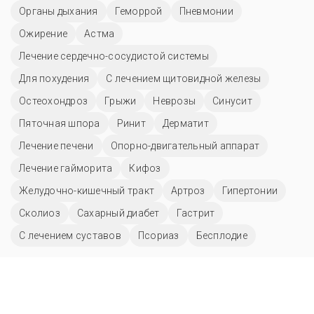
Органы дыхания
Геморрой
Пневмонии
Ожирение
Астма
Лечение сердечно-сосудистой системы
Для похудения
С лечением щитовидной железы
Остеохондроз
Грыжи
Неврозы
Синусит
Пяточная шпора
Ринит
Дерматит
Лечение печени
Опорно-двигательный аппарат
Лечение гайморита
Кифоз
Желудочно-кишечный тракт
Артроз
Гипертонии
Сколиоз
Сахарный диабет
Гастрит
С лечением суставов
Псориаз
Бесплодие