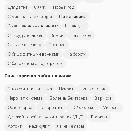
Для детей
С ЛФК
Новый год
С минеральной водой
С ингаляцией
С каштановыми ваннами
На август
С гирудотерапией
Зимой
На январь
С грязелечением
Осенние
С бишофитными ваннами
На берегу
С бассейном с подогревом
Санатории по заболеваниям
Эндокринная система
Неврит
Гинекология
Нервная система
Болезнь Бехтерева
Варикоз
Остеопороз
Панкреатит
ЛОР система
Мигрень
Детский церебральный паралич (ДЦП)
Бронхит
Артрит
Радикулит
Лечение язвы