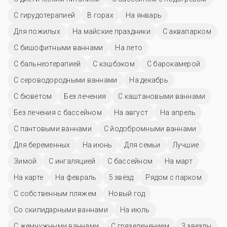
С гирудотерапией
В горах
На январь
Для пожилых
На майские праздники
С аквапарком
С бишофитными ваннами
На лето
С бальнеотерапией
С кэшбэком
С барокамерой
С сероводородными ваннами
На декабрь
С бюветом
Без лечения
С каштановыми ваннами
Без лечения с бассейном
На август
На апрель
С пантовыми ваннами
С йодобромными ваннами
Для беременных
На июнь
Для семьи
Лучшие
Зимой
С ингаляцией
C бассейном
На март
На карте
На февраль
5 звёзд
Рядом с парком
С собственным пляжем
Новый год
Со скипидарными ваннами
На июль
С жемчужными ваннами
С грязелечением
3 звезды