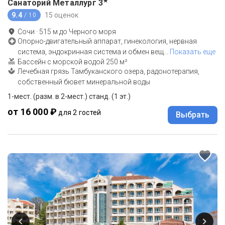
★
Санаторий Металлург
3
9.4
15 оценок
/ 10
Сочи
·
515
м до
Черного моря
Опорно-двигательный аппарат, гинекология, нервная
система, эндокринная система и обмен вещ
…
Показать еще
Бассейн с морской водой 250 м²
Лечебная грязь Тамбуканского озера, радонотерапия,
собственный бювет минеральной воды
1-мест. (разм. в 2-мест.) станд. (1 эт.)
от 16 000 ₽
для 2 гостей
Выбрать