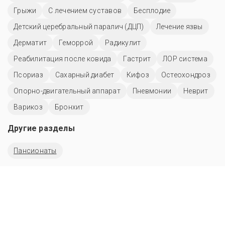
Грыжи
С лечением суставов
Бесплодие
Детский церебральный паралич (ДЦП)
Лечение язвы
Дерматит
Геморрой
Радикулит
Реабилитация после ковида
Гастрит
ЛОР система
Псориаз
Сахарный диабет
Кифоз
Остеохондроз
Опорно-двигательный аппарат
Пневмонии
Неврит
Варикоз
Бронхит
Другие разделы
Пансионаты