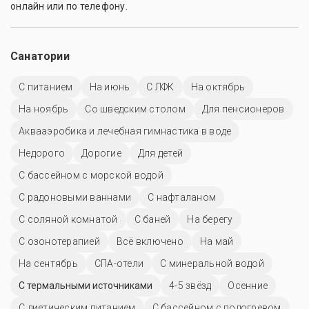
онлайн или по телефону.
Санатории
С питанием
На июнь
С ЛФК
На октябрь
На ноябрь
Со шведским столом
Для пенсионеров
Аквааэробика и лечебная гимнастика в воде
Недорого
Дорогие
Для детей
С бассейном с морской водой
С радоновыми ваннами
С нафталаном
С соляной комнатой
С баней
На берегу
С озонотерапией
Всё включено
На май
На сентябрь
СПА-отели
С минеральной водой
С термальными источниками
4-5 звёзд
Осенние
С диетическим питанием
С бассейном с подогревом