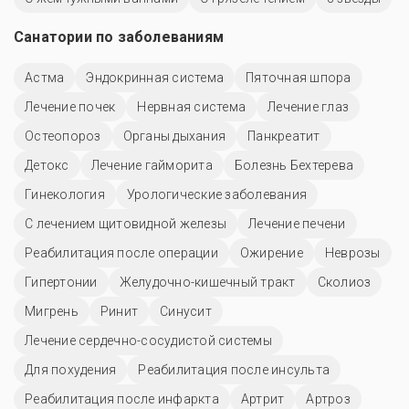
Санатории по заболеваниям
Астма
Эндокринная система
Пяточная шпора
Лечение почек
Нервная система
Лечение глаз
Остеопороз
Органы дыхания
Панкреатит
Детокс
Лечение гайморита
Болезнь Бехтерева
Гинекология
Урологические заболевания
С лечением щитовидной железы
Лечение печени
Реабилитация после операции
Ожирение
Неврозы
Гипертонии
Желудочно-кишечный тракт
Сколиоз
Мигрень
Ринит
Синусит
Лечение сердечно-сосудистой системы
Для похудения
Реабилитация после инсульта
Реабилитация после инфаркта
Артрит
Артроз