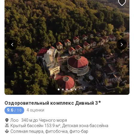
★
Оздоровительный комплекс Дивный
3
9.6
4 оценки
/ 10
Лоо
·
340
м до
Черного моря
Крытый бассейн 153.9 м², Детская зона бассейна
Соляная пещера, фитобочка, фито-бар