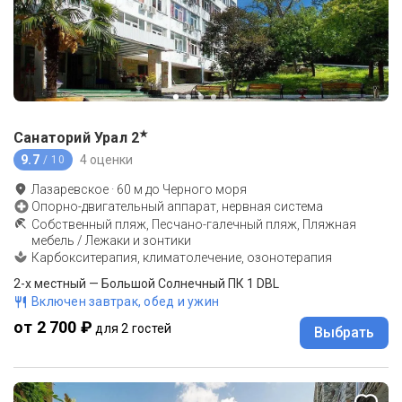
★
Санаторий Урал
2
9.7
4 оценки
/ 10
Лазаревское
·
60
м до
Черного моря
Опорно-двигательный аппарат, нервная система
Собственный пляж, Песчано-галечный пляж, Пляжная
мебель / Лежаки и зонтики
Карбокситерапия, климатолечение, озонотерапия
2-x местный — Большой Солнечный ПК 1 DBL
Включен завтрак, обед и ужин
от 2 700 ₽
для 2 гостей
Выбрать