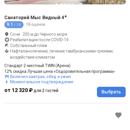
★
Санаторий Мыс Видный
4
9.1
18 оценок
/ 10
Сочи
·
205
м до
Черного моря
Реабилитация после COVID-19
Собственный пляж
Нафталанолечение, лечение тамбуканскими грязями,
воздействие климатом
Стандарт 2-местный TWIN (Арена)
12% скидка Лучшая цена «Оздоровительная программа»
Включен завтрак, обед и ужин
Моментальное подтверждение
от 12 320 ₽
для 2 гостей
Выбрать