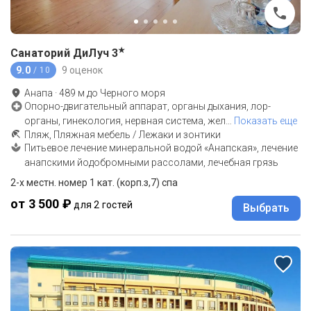
★
Санаторий ДиЛуч
3
9.0
9 оценок
/ 10
Анапа
·
489
м до
Черного моря
Опорно-двигательный аппарат, органы дыхания, лор-
органы, гинекология, нервная система, жел
…
Показать еще
Пляж, Пляжная мебель / Лежаки и зонтики
Питьевое лечение минеральной водой «Анапская», лечение
анапскими йодобромными рассолами, лечебная грязь
2-х местн. номер 1 кат. (корп.з,7) спа
от 3 500 ₽
для 2 гостей
Выбрать