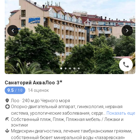
★
Санаторий АкваЛоо
3
9.5
14 оценок
/ 10
Лоо
·
240
м до
Черного моря
Опорно-двигательный аппарат, гинекология, нервная
система, урологические заболевания, серде
…
Показать еще
Собственный пляж, Пляж, Пляжная мебель / Лежаки и
зонтики
Медискрин-диагностика, лечение тамбуканскими грязями,
собственный бювет минеральной воды «лазаревская»