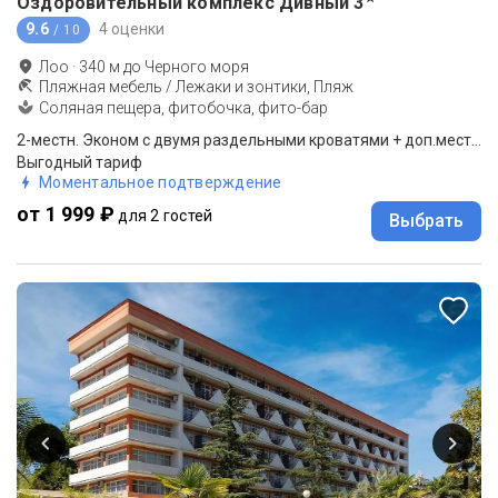
Оздоровительный комплекс Дивный
3
9.6
4 оценки
/ 10
Лоо
·
340
м до
Черного моря
Пляжная мебель / Лежаки и зонтики, Пляж
Соляная пещера, фитобочка, фито-бар
2-местн. Эконом с двумя раздельными кроватями + доп.место 0-12 (коттедж 1 этаж)
Выгодный тариф
Моментальное подтверждение
от 1 999 ₽
для 2 гостей
Выбрать