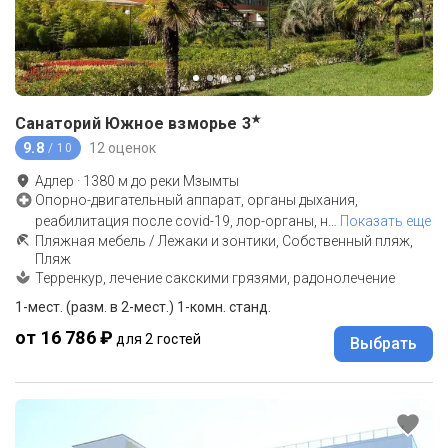
★
Санаторий Южное взморье
3
9.8
12 оценок
/ 10
Адлер
·
1380
м до
реки Мзымты
Опорно-двигательный аппарат, органы дыхания,
реабилитация после covid-19, лор-органы, н
…
Показать еще
Пляжная мебель / Лежаки и зонтики, Собственный пляж,
Пляж
Терренкур, лечение сакскими грязями, радонолечение
1-мест. (разм. в 2-мест.) 1-комн. станд.
от 16 786 ₽
для 2 гостей
Выбрать