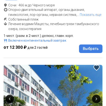
Сочи
·
466
м до
Черного моря
Опорно-двигательный аппарат, органы дыхания,
гинекология, лор-органы, нервная система,
…
Показать еще
Собственный пляж
Лечение водами Мацесты, лечебные грязи тамбуканского
озера, озонотерапия
1-мест. (разм. в 2-мест.) делюкс, главн. корп.
Включен континентальный завтрак
от 12 300 ₽
для 2 гостей
Выбрать