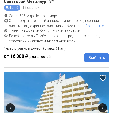
★
Санаторий Металлург
3
9.4
15 оценок
/ 10
Сочи
·
515
м до
Черного моря
Опорно-двигательный аппарат, гинекология, нервная
система, эндокринная система и обмен вещ
…
Показать еще
Пляж, Пляжная мебель / Лежаки и зонтики
Лечебная грязь Тамбуканского озера, радонотерапия,
собственный бювет минеральной воды
1-мест. (разм. в 2-мест.) станд. (1 эт.)
от 16 000 ₽
для 2 гостей
Выбрать