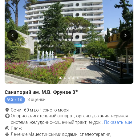
★
Санаторий им. М.В. Фрунзе
3
9.3
3 оценки
/ 10
Сочи
·
60
м до
Черного моря
Опорно-двигательный аппарат, органы дыхания, нервная
система, желудочно-кишечный тракт, эндок
…
Показать еще
Пляж
Лечение Мацестинскими водами, спелеотерапия,