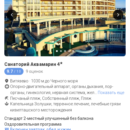
★
Санаторий Аквамарин
4
9.7
9 оценок
/ 10
Витязево
·
1030
м до
Черного моря
Опорно-двигательный аппарат, органы дыхания, лор-
органы, гинекология, нервная система, жел
…
Показать еще
Песчаный пляж, Собственный пляж, Пляж
Капельница Золушки, терренное лечение, лечебные грязи
кизилташского месторождения
Стандарт 2-местный улучшенный без балкона
Оздоровительная программа
Включен завтрак, обед и ужин