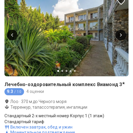
★
Лечебно-оздоровительный комплекс Виамонд
3
9.3
4 оценки
/ 10
Лоо
·
370
м до
Черного моря
Терренкур, талассотерапия, ингаляции
Стандартный 2-х местный номер Корпус 1 (1 этаж)
Стандартный тариф
Включен завтрак, обед и ужин
Моментальное подтверждение