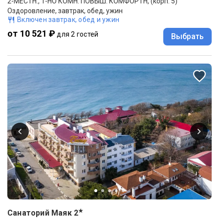
2-МЕСТН., 1-НО КОМН. ПОВЫШ. КОМФОРТН, (корп. 5)
Оздоровление, завтрак, обед, ужин
Включен завтрак, обед и ужин
от 10 521 ₽
для 2 гостей
Выбрать
★
Санаторий Маяк
2