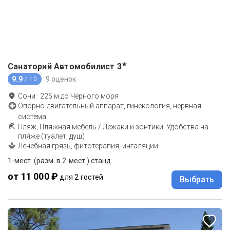
★
Санаторий Автомобилист
3
9.9
9 оценок
/ 10
Сочи
·
225
м до
Черного моря
Опорно-двигательный аппарат, гинекология, нервная
система
Пляж, Пляжная мебель / Лежаки и зонтики, Удобства на
пляже (туалет, душ)
Лечебная грязь, фитотерапия, ингаляции
1-мест. (разм. в 2-мест.) станд.
от 11 000 ₽
для 2 гостей
Выбрать