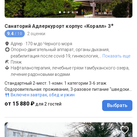
★
Санаторий Адлеркурорт корпус «Коралл»
3
9.4
2 оценки
/ 10
Адлер
·
170
м до
Черного моря
Опорно-двигательный аппарат, органы дыхания,
реабилитация после covid-19, гинекология,
…
Показать еще
Пляж
Нафталанотерапия, лечебные грязи тамбуканского озера,
лечение радоновыми водами
Стандартный 2-мест. 1-комн. 1 категории 3-6 этаж
Оздоровительная: проживание, 3-разовое питание "шведский стол".
Включен завтрак, обед и ужин
от 15 880 ₽
для 2 гостей
Выбрать