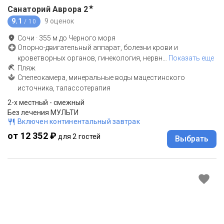
★
Санаторий Аврора
2
9.1
9 оценок
/ 10
Сочи
·
355
м до
Черного моря
Опорно-двигательный аппарат, болезни крови и
кроветворных органов, гинекология, нервн
…
Показать еще
Пляж
Спелеокамера, минеральные воды мацестинского
источника, талассотерапия
2-x местный - смежный
Без лечения МУЛЬТИ
Включен континентальный завтрак
от 12 352 ₽
для 2 гостей
Выбрать