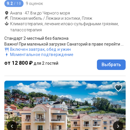
9.2
9 оценок
/ 10
Анапа
·
47.8
м до
Черного моря
Пляжная мебель / Лежаки и зонтики, Пляж
Климатотерапия, лечение илово-сульфидными грязями,
талассотерапия
Стандарт 2-местный без балкона
Важно! При маленькой загрузке Санаторий в праве перейти на 3-х разовое КОМПЛЕКСНОЕ питание. Путевка без лечения.
Включен завтрак, обед и ужин
Моментальное подтверждение
от 12 800 ₽
для 2 гостей
Выбрать