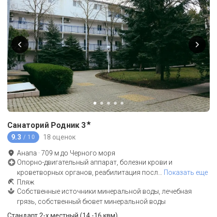
★
Санаторий Родник
3
9.3
18 оценок
/ 10
Анапа
·
709
м до
Черного моря
Опорно-двигательный аппарат, болезни крови и
кроветворных органов, реабилитация посл
…
Показать еще
Пляж
Собственные источники минеральной воды, лечебная
грязь, собственный бювет минеральной воды
Стандарт 2-х местный (14 -16 квм)