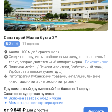
★
Санаторий Малая бухта
3
8.2
11 оценок
/ 10
Анапа
·
100
м до
Черного моря
Сердечно-сосудистые заболевания, желудочно-кишечный
тракт, опорно-двигательный аппарат, нервн
…
Показать еще
Пляжная мебель / Лежаки и зонтики, Собственный пляж,
Удобства на пляже (туалет, душ)
Фитотерапия Кубанскими травами, ингаляции, лечение
кизилташскими и витязевскими грязями
Двухкомнатный двухместный без балкона, 1 корпус
Санаторно-курортная путевка
Включен завтрак, обед и ужин
Моментальное подтверждение
от 9 840 ₽
для 2 гостей
Выбрать