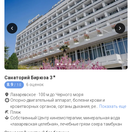
★
Санаторий Бирюза
3
8.9
6 оценок
/ 10
Лазаревское
·
100
м до
Черного моря
Опорно-двигательный аппарат, болезни крови и
кроветворных органов, органы дыхания, ре
…
Показать еще
Пляж
Собственный Центр кинезиотерапии, минеральная вода
«лазаревская целебная», лечебные грязи озера тамбукан