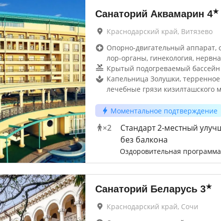
★
Санаторий Аквамарин
4
Краснодарский край, Витязево
Опорно-двигательный аппарат, 
лор-органы, гинекология, нервна
Крытый подогреваемый бассейн 
Капельница Золушки, терренное
лечебные грязи кизилташского 
Моментальное подтверждение
×
2
Стандарт 2-местный улу
без балкона
Оздоровительная программа
★
Санаторий Беларусь
3
Краснодарский край, Сочи