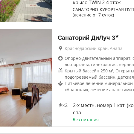
крыло TWIN 2-4 этаж
САНАТОРНО-КУРОРТНАЯ ПУТ
(лечение от 7 суток)
★
Санаторий ДиЛуч
3
Краснодарский край, Анапа
Опорно-двигательный аппарат, 
лор-органы, гинекология, нервна
Крытый бассейн 250 м², Открыт
подогреваемый бассейн, Детская
Питьевое лечение минеральной
«Анапская», лечение анапскими 
×
2
2-х местн. номер 1 кат. (ко
спа
Без питания