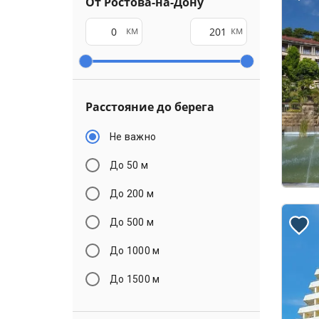
От Ростова-на-Дону
км
км
Расстояние до берега
Не важно
До 50 м
До 200 м
До 500 м
До 1000 м
До 1500 м