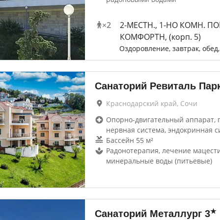
×
2
2-МЕСТН., 1-НО КОМН. П
КОМФОРТН, (корп. 5)
Оздоровление, завтрак, обед
Санаторий Ревиталь Парк
Краснодарский край, Сочи
Опорно-двигательный аппарат, г
нервная система, эндокринная с
Бассейн 55 м²
Радонотерапия, лечение мацест
минеральные воды (питьевые)
★
Санаторий Металлург
3