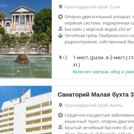
Краснодарский край, Сочи
Опорно-двигательный аппарат, г
нервная система, эндокринная с
Бассейн с морской водой 250 м²
Лечебная грязь Тамбуканского оз
радонотерапия, собственный бю
×
2
1-мест. (разм. в 2-мест.) ст
эт.)
Включен завтрак, обед и ужи
Санаторий Малая бухта
3
Краснодарский край, Анапа
Сердечно-сосудистые заболевани
кишечный тракт, опорно-двигат
Крытый лечебный бассейн 65 м²,
40 м², Открытый бассейн 120 м²