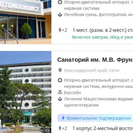
Опорно-двигательный аппарат, г
нервная система
Лечебная грязь, фитотерапия, и
×
2
1-мест. (разм. в 2-мест.) ст
Включен завтрак, обед и ужи
Санаторий им. М.В. Фрун
Краснодарский край, Сочи
Опорно-двигательный аппарат, 
нервная система, желудочно-ки
Бассейн
Лечение Мацестинскими водами,
шунгитотерапия
Моментальное подтверждение
×
2
1 корпус 2-местный вост