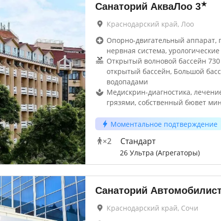
★
Санаторий АкваЛоо
3
Краснодарский край, Лоо
Опорно-двигательный аппарат, г
нервная система, урологические 
Открытый волновой бассейн 730 
открытый бассейн, Большой басс
водопадами
Медискрин-диагностика, лечени
грязями, собственный бювет ми
Моментальное подтверждение
×
2
Стандарт
26 Ультра (Агрегаторы)
Санаторий Автомобилис
Краснодарский край, Сочи