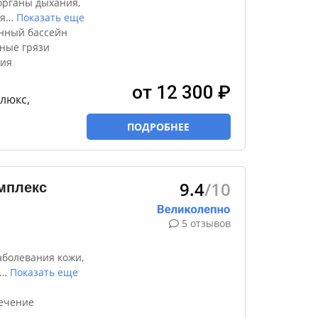
органы дыхания,
я
…
Показать еще
нный бассейн
ные грязи
пия
от 12 300 ₽
елюкс,
ПОДРОБНЕЕ
9.4
/10
мплекс
5 отзывов
аболевания кожи,
…
Показать еще
лечение