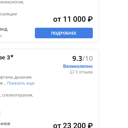
инекология,
нгаляции
от 11 000 ₽
анд.
ПОДРОБНЕЕ
н
9.3
/10
★
зе
3
3 отзыва
органы дыхания,
ше
…
Показать еще
 спелеотерапия,
очное
от 23 200 ₽