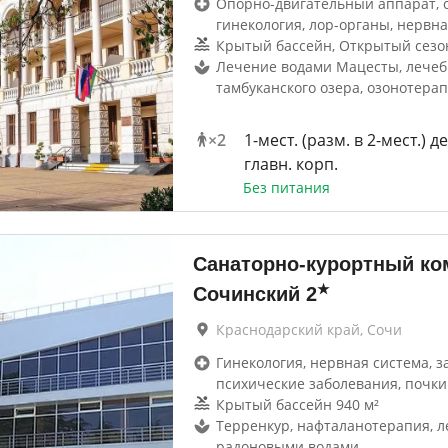
Опорно-двигательный аппарат, 
гинекология, лор-органы, нервна
Крытый бассейн, Открытый сезо
Лечение водами Мацесты, лечеб
тамбуканского озера, озонотера
×
2
1-мест. (разм. в 2-мест.) д
главн. корп.
Без питания
Санаторно-курортный ко
★
Сочинский
2
Краснодарский край, Сочи
Гинекология, нервная система, з
психические заболевания, почки
Крытый бассейн 940 м²
Терренкур, нафталанотерапия, 
радоновыми водами