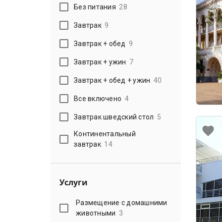
Без питания
28
Завтрак
9
Завтрак + обед
9
Завтрак + ужин
7
Завтрак + обед + ужин
40
Все включено
4
Завтрак шведский стол
5
Континентальный
завтрак
14
Услуги
Размещение с домашними
животными
3