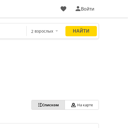
Войти
Списком
На карте