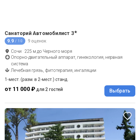
★
Санаторий Автомобилист
3
9.9
9 оценок
/ 10
Сочи
·
225
м до
Черного моря
Опорно-двигательный аппарат, гинекология, нервная
система
Лечебная грязь, фитотерапия, ингаляции
1-мест. (разм. в 2-мест.) станд.
от 11 000 ₽
для 2 гостей
Выбрать