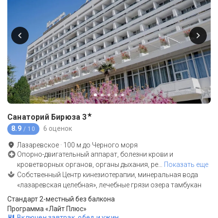
★
Санаторий Бирюза
3
8.9
6 оценок
/ 10
Лазаревское
·
100
м до
Черного моря
Опорно-двигательный аппарат, болезни крови и
кроветворных органов, органы дыхания, ре
…
Показать еще
Собственный Центр кинезиотерапии, минеральная вода
«лазаревская целебная», лечебные грязи озера тамбукан
Стандарт 2-местный без балкона
Программа «Лайт Плюс»
Включен завтрак, обед и ужин