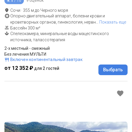
9.1
9 оценок
/ 10
Сочи
·
355
м до
Черного моря
Опорно-двигательный аппарат, болезни крови и
кроветворных органов, гинекология, нервн
…
Показать еще
Бассейн 300 м²
Спелеокамера, минеральные воды мацестинского
источника, талассотерапия
2-x местный - смежный
Без лечения МУЛЬТИ
Включен континентальный завтрак
от 12 352 ₽
для 2 гостей
Выбрать