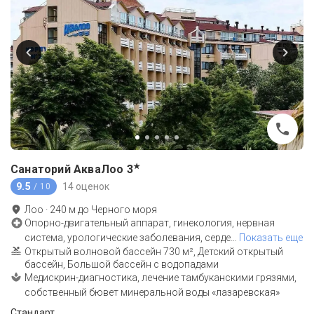
★
Санаторий АкваЛоо
3
9.5
14 оценок
/ 10
Лоо
·
240
м до
Черного моря
Опорно-двигательный аппарат, гинекология, нервная
система, урологические заболевания, серде
…
Показать еще
Открытый волновой бассейн 730 м², Детский открытый
бассейн, Большой бассейн с водопадами
Медискрин-диагностика, лечение тамбуканскими грязями,
собственный бювет минеральной воды «лазаревская»
Стандарт