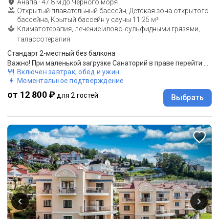
Анапа
·
47.8
м до
Черного моря
Открытый плавательный бассейн, Детская зона открытого
бассейна, Крытый бассейн у сауны 11.25 м²
Климатотерапия, лечение илово-сульфидными грязями,
талассотерапия
Стандарт 2-местный без балкона
Важно! При маленькой загрузке Санаторий в праве перейти на 3-х разовое КОМПЛЕКСНОЕ питание. Путевка без лечения.
Включен завтрак, обед и ужин
Моментальное подтверждение
от 12 800 ₽
для 2 гостей
Выбрать