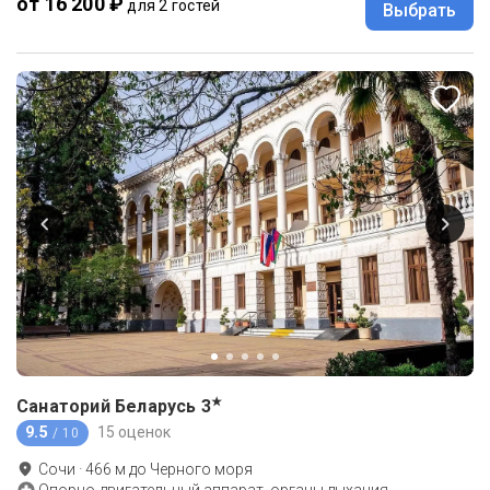
от 16 200 ₽
для 2 гостей
Выбрать
★
Санаторий Беларусь
3
9.5
15 оценок
/ 10
Сочи
·
466
м до
Черного моря
Опорно-двигательный аппарат, органы дыхания,