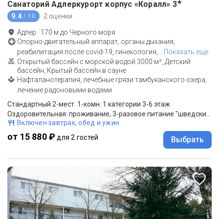
★
Санаторий Адлеркурорт корпус «Коралл»
3
9.4
2 оценки
/ 10
Адлер
·
170
м до
Черного моря
Опорно-двигательный аппарат, органы дыхания,
реабилитация после covid-19, гинекология,
…
Показать еще
Открытый бассейн с морской водой 3000 м², Детский
бассейн, Крытый бассейн в сауне
Нафталанотерапия, лечебные грязи тамбуканского озера,
лечение радоновыми водами
Стандартный 2-мест. 1-комн. 1 категории 3-6 этаж
Оздоровительная: проживание, 3-разовое питание "шведский стол".
Включен завтрак, обед и ужин
от 15 880 ₽
для 2 гостей
Выбрать