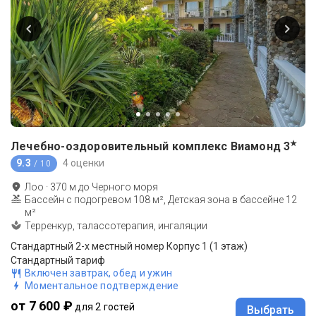
★
Лечебно-оздоровительный комплекс Виамонд
3
9.3
4 оценки
/ 10
Лоо
·
370
м до
Черного моря
Бассейн с подогревом 108 м², Детская зона в бассейне 12
м²
Терренкур, талассотерапия, ингаляции
Стандартный 2-х местный номер Корпус 1 (1 этаж)
Стандартный тариф
Включен завтрак, обед и ужин
Моментальное подтверждение
от 7 600 ₽
для 2 гостей
Выбрать