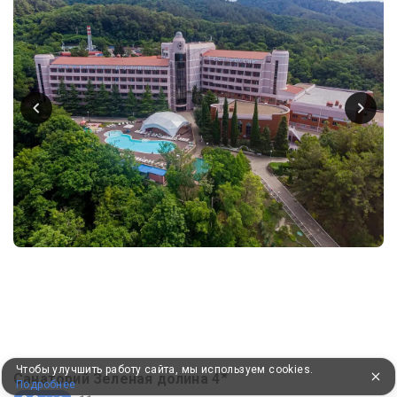
Чтобы улучшить работу сайта, мы используем cookies.
★
Санаторий Зеленая долина
4
Подробнее