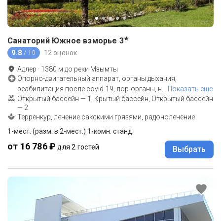
★
Санаторий Южное взморье
3
9.8
12 оценок
/ 10
Адлер
·
1380
м до
реки Мзымты
Опорно-двигательный аппарат, органы дыхания,
реабилитация после covid-19, лор-органы, н
…
Показать еще
Открытый бассейн — 1, Крытый бассейн, Открытый бассейн
— 2
Терренкур, лечение сакскими грязями, радонолечение
1-мест. (разм. в 2-мест.) 1-комн. станд.
от 16 786 ₽
для 2 гостей
Выбрать