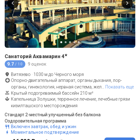
★
Санаторий Аквамарин
4
9.7
9 оценок
/ 10
Витязево
·
1030
м до
Черного моря
Опорно-двигательный аппарат, органы дыхания, лор-
органы, гинекология, нервная система, жел
…
Показать еще
Крытый подогреваемый бассейн 210 м²
Капельница Золушки, терренное лечение, лечебные грязи
кизилташского месторождения
Стандарт 2-местный улучшенный без балкона
Оздоровительная программа
Включен завтрак, обед и ужин
Моментальное подтверждение