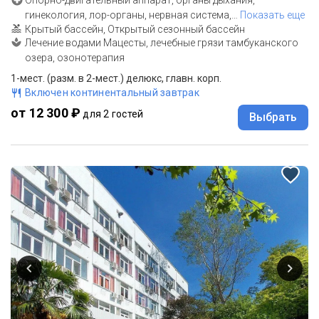
гинекология, лор-органы, нервная система,
…
Показать еще
Крытый бассейн, Открытый сезонный бассейн
Лечение водами Мацесты, лечебные грязи тамбуканского
озера, озонотерапия
1-мест. (разм. в 2-мест.) делюкс, главн. корп.
Включен континентальный завтрак
от 12 300 ₽
для 2 гостей
Выбрать