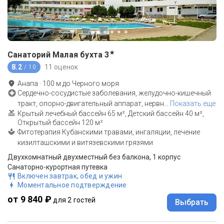
★
Санаторий Малая бухта
3
8.2
11 оценок
/ 10
Анапа
·
100
м до
Черного моря
Сердечно-сосудистые заболевания, желудочно-кишечный
тракт, опорно-двигательный аппарат, нервн
…
Показать еще
Крытый лечебный бассейн 65 м², Детский бассейн 40 м²,
Открытый бассейн 120 м²
Фитотерапия Кубанскими травами, ингаляции, лечение
кизилташскими и витязевскими грязями
Двухкомнатный двухместный без балкона, 1 корпус
Санаторно-курортная путевка
Включен завтрак, обед и ужин
Моментальное подтверждение
от 9 840 ₽
для 2 гостей
Выбрать