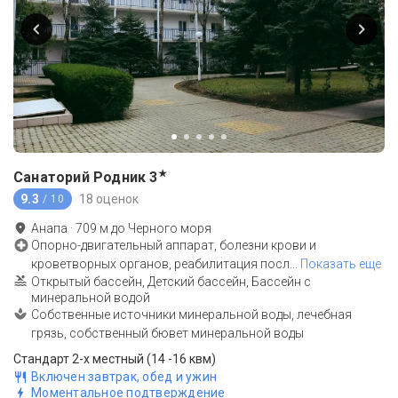
★
Санаторий Родник
3
9.3
18 оценок
/ 10
Анапа
·
709
м до
Черного моря
Опорно-двигательный аппарат, болезни крови и
кроветворных органов, реабилитация посл
…
Показать еще
Открытый бассейн, Детский бассейн, Бассейн с
минеральной водой
Собственные источники минеральной воды, лечебная
грязь, собственный бювет минеральной воды
Стандарт 2-х местный (14 -16 квм)
Включен завтрак, обед и ужин
Моментальное подтверждение