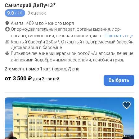
★
Санаторий ДиЛуч
3
9.0
9 оценок
/ 10
Анапа
·
489
м до
Черного моря
Опорно-двигательный аппарат, органы дыхания, лор-
органы, гинекология, нервная система, жел
…
Показать еще
Крытый бассейн 250 м², Открытый подогреваемый бассейн,
Детская зона в бассейне
Питьевое лечение минеральной водой «Анапская», лечение
анапскими йодобромными рассолами, лечебная грязь
2-х местн. номер 1 кат. (корп.з,7) спа
от 3 500 ₽
для 2 гостей
Выбрать