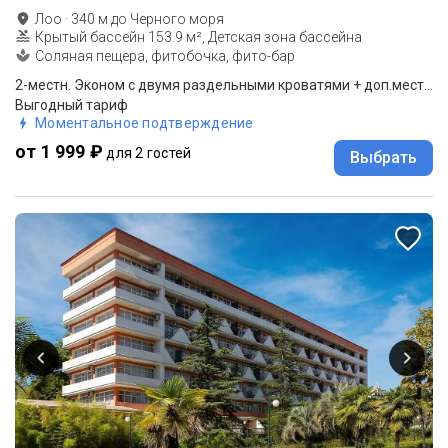
Лоо
·
340
м до
Черного моря
Крытый бассейн 153.9 м², Детская зона бассейна
Соляная пещера, фитобочка, фито-бар
2-местн. Эконом с двумя раздельными кроватями + доп.место 0-12 (коттедж 1 этаж)
Выгодный тариф
Моментальное подтверждение
от 1 999 ₽
для 2 гостей
Выбрать