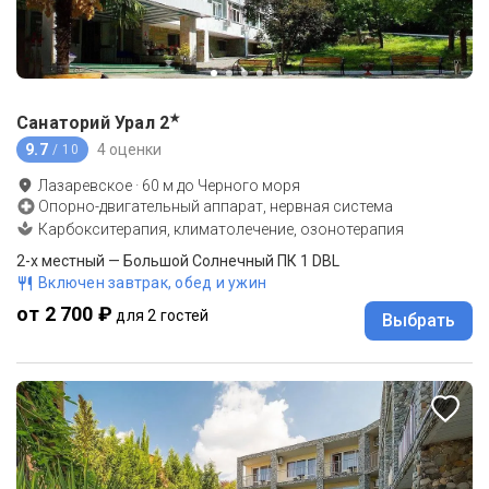
★
Санаторий Урал
2
9.7
4 оценки
/ 10
Лазаревское
·
60
м до
Черного моря
Опорно-двигательный аппарат, нервная система
Карбокситерапия, климатолечение, озонотерапия
2-x местный — Большой Солнечный ПК 1 DBL
Включен завтрак, обед и ужин
от 2 700 ₽
для 2 гостей
Выбрать