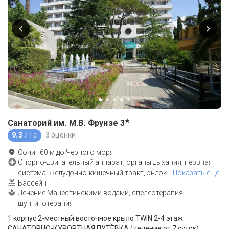
★
Санаторий им. М.В. Фрунзе
3
9.3
3 оценки
/ 10
Сочи
·
60
м до
Черного моря
Опорно-двигательный аппарат, органы дыхания, нервная
система, желудочно-кишечный тракт, эндок
…
Показать еще
Бассейн
Лечение Мацестинскими водами, спелеотерапия,
шунгитотерапия
1 корпус 2-местный восточное крыло TWIN 2-4 этаж
САНАТОРНО-КУРОРТНАЯ ПУТЁВКА (лечение от 7 суток)