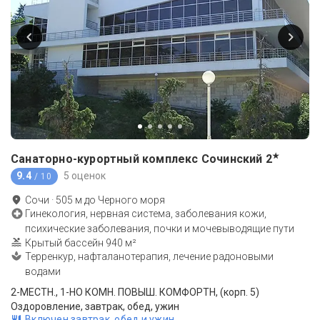
★
Санаторно-курортный комплекс Сочинский
2
9.4
5 оценок
/ 10
Сочи
·
505
м до
Черного моря
Гинекология, нервная система, заболевания кожи,
психические заболевания, почки и мочевыводящие пути
Крытый бассейн 940 м²
Терренкур, нафталанотерапия, лечение радоновыми
водами
2-МЕСТН., 1-НО КОМН. ПОВЫШ. КОМФОРТН, (корп. 5)
Оздоровление, завтрак, обед, ужин
Включен завтрак, обед и ужин