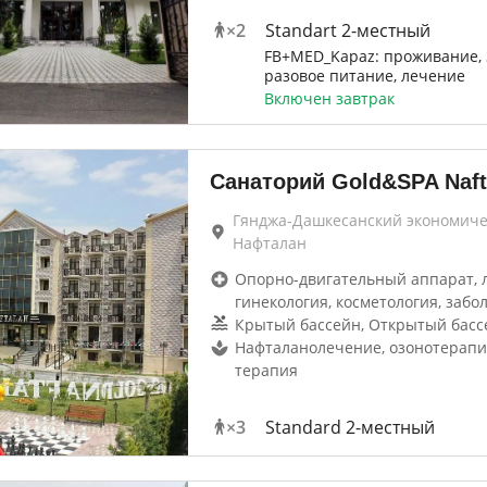
×
2
Standart 2-местный
FB+MED_Kapaz: проживание, 
разовое питание, лечение
Включен завтрак
Санаторий Gold&SPA Naft
Гянджа-Дашкесанский экономиче
Нафталан
Опорно-двигательный аппарат, 
гинекология, косметология, забо
Крытый бассейн, Открытый басс
Нафталанолечение, озонотерапи
терапия
×
3
Standard 2-местный