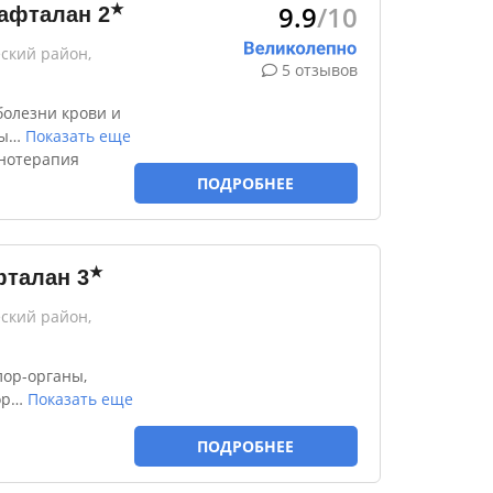
9.9
/10
★
афталан
2
ский район,
5 отзывов
болезни крови и
ы
…
Показать еще
онотерапия
ПОДРОБНЕЕ
★
фталан
3
ский район,
лор-органы,
ор
…
Показать еще
ПОДРОБНЕЕ