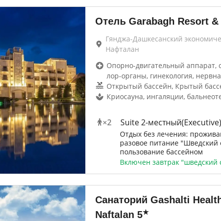
Отель Garabagh Resort &
Гянджа-Дашкесанский экономиче
Нафталан
Опорно-двигательный аппарат, 
лор-органы, гинекология, нервна
Открытый бассейн, Крытый басс
Криосауна, ингаляции, бальнеот
×
2
Suite 2-местный(Executive
Отдых без лечения: проживан
разовое питание "Шведский с
пользование бассейном
Включен завтрак "шведский 
Санаторий Gashalti Health
★
Naftalan
5