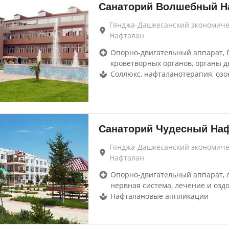
Санаторий Волшебный Н
Гянджа-Дашкесанский экономиче
Нафталан
Опорно-двигательный аппарат, 
кроветворных органов, органы д
Соллюкс, нафталанотерапия, оз
Санаторий Чудесный На
Гянджа-Дашкесанский экономиче
Нафталан
Опорно-двигательный аппарат, 
нервная система, лечение и озд
Нафталановые аппликации