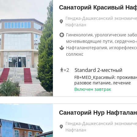
Санаторий Красивый На
Гянджа-Дашкесанский экономиче
Нафталан
Гинекология, урологические забо
мочевыводящие пути, сердечно-
Нафталанотерапия, иглорефлекс
соллюкс
×
2
Standard 2-местный
FB+MED_Красивый: проживан
разовое питание, лечение
Включен завтрак
Санаторий Нур Нафталан
Гянджа-Дашкесанский экономиче
Нафталан