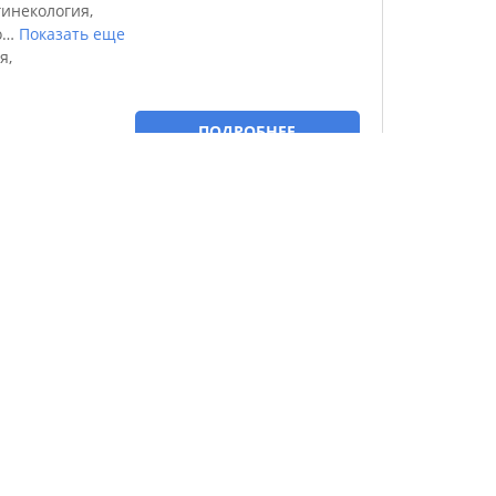
инекология,
о
…
Показать еще
я,
ПОДРОБНЕЕ
10.0
/10
★
a
5
5 отзывов
органы дыхания,
я
…
Показать еще
н, Крытый
й бассейн Вилла
арсонвализация
ountain
ПОДРОБНЕЕ