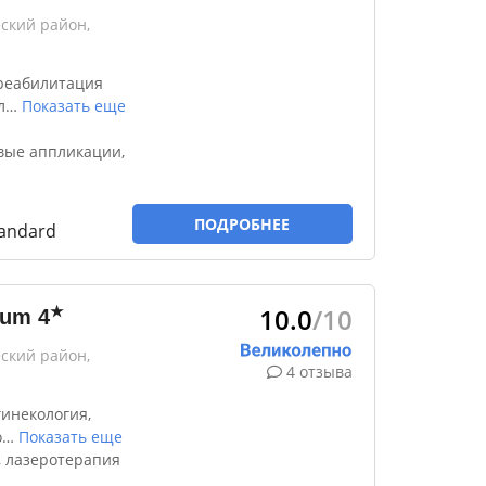
ский район,
реабилитация
л
…
Показать еще
вые аппликации,
ПОДРОБНЕЕ
tandard
10.0
/10
★
ium
4
ский район,
4 отзыва
инекология,
о
…
Показать еще
, лазеротерапия