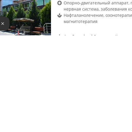
Опорно-двигательный аппарат, г
нервная система, заболевания к
Нафталанолечение, озонотерапи
магнитотерапия
е
×
2
Standard 2-местный
Отель Qalaalti Hotel & Sp
Шабранский район, Шабран
Опорно-двигательный аппарат, 
лор-органы, гинекология, нервна
Открытый плавательный бассей
плавательный бассейн, Открыты
Муров
Циркулярный душ, ингаляции, д
×
3
Suite junior 2-местный (M