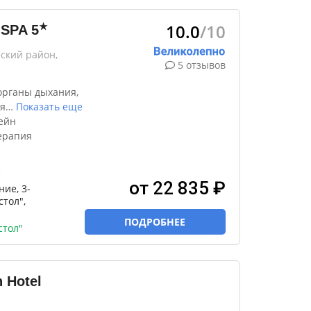
10.0
/10
★
 SPA
5
ский район,
5 отзывов
органы дыхания,
я
…
Показать еще
ейн
ерапия
)
от 22 835 ₽
ие, 3-
тол",
ПОДРОБНЕЕ
стол"
 Hotel