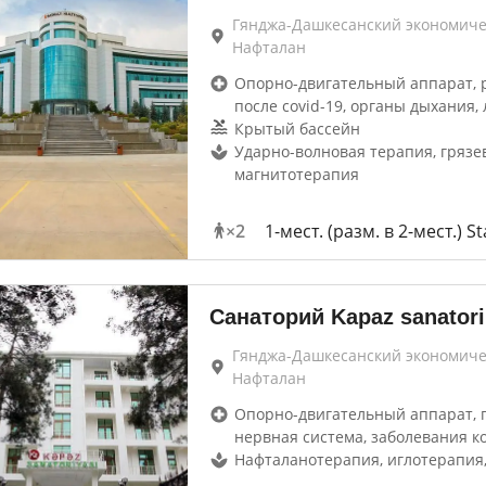
Гянджа-Дашкесанский экономиче
Нафталан
Опорно-двигательный аппарат, 
после covid-19, органы дыхания, 
Крытый бассейн
Ударно-волновая терапия, грязе
магнитотерапия
×
2
1-мест. (разм. в 2-мест.) S
Санаторий Kapaz sanator
Гянджа-Дашкесанский экономиче
Нафталан
Опорно-двигательный аппарат, г
нервная система, заболевания к
Нафталанотерапия, иглотерапия