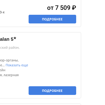
от 7 509 ₽
3-х
ПОДРОБНЕЕ
★
alan
5
ский район,
лор-органы,
ле
…
Показать еще
ейн
я, лазерная
ПОДРОБНЕЕ