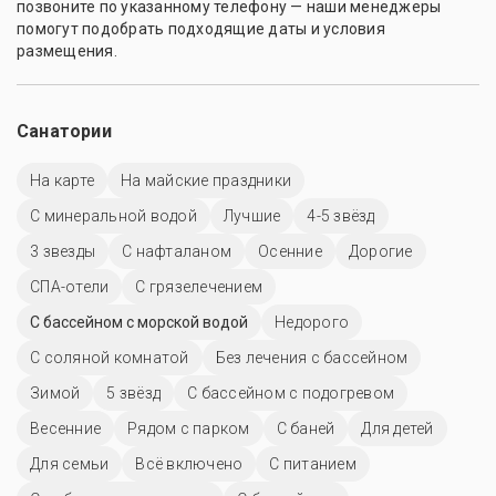
позвоните по указанному телефону — наши менеджеры
помогут подобрать подходящие даты и условия
размещения.
Санатории
На карте
На майские праздники
С минеральной водой
Лучшие
4-5 звёзд
3 звезды
С нафталаном
Осенние
Дорогие
СПА-отели
С грязелечением
С бассейном с морской водой
Недорого
С соляной комнатой
Без лечения с бассейном
Зимой
5 звёзд
С бассейном с подогревом
Весенние
Рядом с парком
С баней
Для детей
Для семьи
Всё включено
С питанием