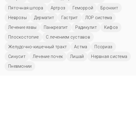
Пяточная шпора
Артроз
Геморрой
Бронхит
Неврозы
Дерматит
Гастрит
ЛОР система
Лечение язвы
Панкреатит
Радикулит
Кифоз
Плоскостопие
С лечением суставов
Желудочно-кишечный тракт
Астма
Псориаз
Синусит
Лечение почек
Лишай
Нервная система
Пневмонии