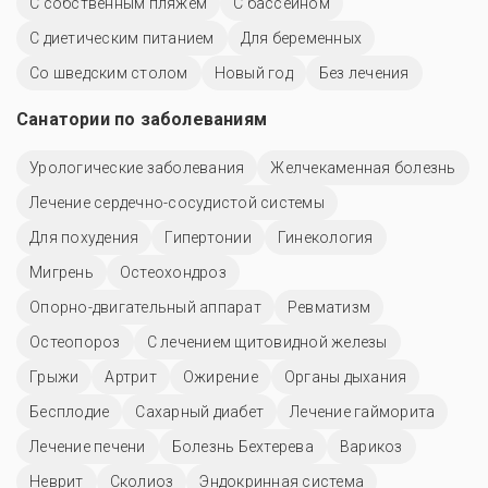
С собственным пляжем
C бассейном
С диетическим питанием
Для беременных
Со шведским столом
Новый год
Без лечения
Санатории по заболеваниям
Урологические заболевания
Желчекаменная болезнь
Лечение сердечно-сосудистой системы
Для похудения
Гипертонии
Гинекология
Мигрень
Остеохондроз
Опорно-двигательный аппарат
Ревматизм
Остеопороз
С лечением щитовидной железы
Грыжи
Артрит
Ожирение
Органы дыхания
Бесплодие
Сахарный диабет
Лечение гайморита
Лечение печени
Болезнь Бехтерева
Варикоз
Неврит
Сколиоз
Эндокринная система