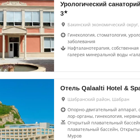
Урологический санатори
★
3
Бакинский экономический округ,
Гинекология, стоматология, урол
заболевания
Нафталанотерапия, собственная
галерея минеральной воды «гала
Отель Qalaalti Hotel & Sp
Шабранский район, Шабран
Опорно-двигательный аппарат, 
лор-органы, гинекология, нервна
Открытый плавательный бассей
плавательный бассейн, Открыты
Муров