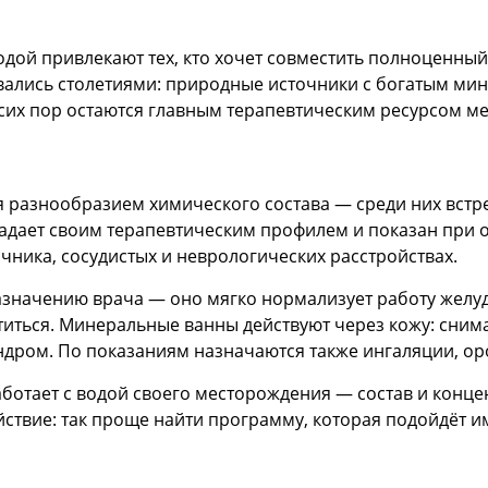
дой привлекают тех, кто хочет совместить полноценный
вались столетиями: природные источники с богатым ми
 сих пор остаются главным терапевтическим ресурсом м
разнообразием химического состава — среди них встр
дает своим терапевтическим профилем и показан при 
чника, сосудистых и неврологических расстройствах.
азначению врача — оно мягко нормализует работу желуд
титься. Минеральные ванны действуют через кожу: сни
дром. По показаниям назначаются также ингаляции, о
аботает с водой своего месторождения — состав и конце
йствие: так проще найти программу, которая подойдёт и