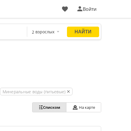
Войти
Минеральные воды (питьевые)
Списком
На карте