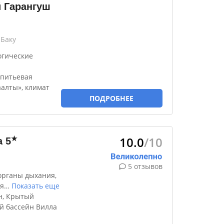
й Гарангуш
 Баку
огические
 питьевая
алты», климат
ПОДРОБНЕЕ
10.0
/10
★
a
5
5 отзывов
органы дыхания,
я
…
Показать еще
н, Крытый
й бассейн Вилла