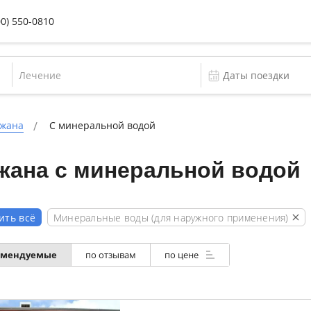
00) 550-0810
Лечение
джана
С минеральной водой
жана с минеральной водой
Минеральные воды (для наружного применения)
ить всё
омендуемые
по отзывам
по цене