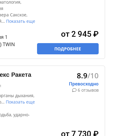
атология,
ия
ера Сакское,
й
…
Показать еще
от 2 945 ₽
ля 1
) TWIN
ПОДРОБНЕЕ
8.9
/10
кс Ракета
н
6 отзывов
органы дыхания,
о
…
Показать еще
дьба, ударно-
от 7 730 ₽