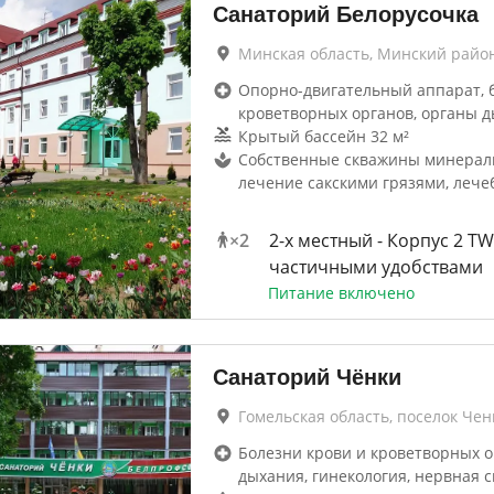
Санаторий Белорусочка
Минская область, Минский райо
Опорно-двигательный аппарат, 
кроветворных органов, органы д
Крытый бассейн 32 м²
Собственные скважины минерал
лечение сакскими грязями, лече
×
2
2-x местный - Корпус 2 TW
частичными удобствами
Питание включено
Санаторий Чёнки
Гомельская область, поселок Чен
Болезни крови и кроветворных о
дыхания, гинекология, нервная с