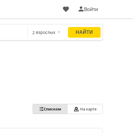
Войти
Списком
На карте