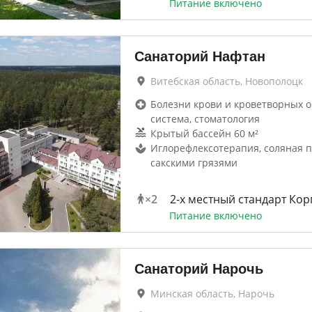
Питание включено
Санаторий Нафтан
Витебская область, Новополоцк
Болезни крови и кроветворных о
система, стоматология
Крытый бассейн 60 м²
Иглорефлексотерапия, соляная 
сакскими грязями
×
2
2-x местный стандарт Кор
Питание включено
Санаторий Нарочь
Минская область, Нарочь