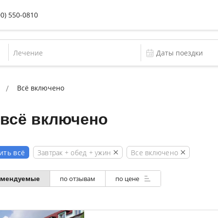
00) 550-0810
Лечение
Всё включено
 всё включено
Завтрак + обед + ужин
Все включено
ить всё
омендуемые
по отзывам
по цене