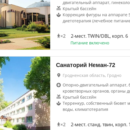
двигательный аппарат, гинеколо
Крытый бассейн
Коррекция фигуры на аппарате Sf
диетотерапия (лечебное питание
×
2
2-мест. TWIN/DBL, корп. 6
Питание включено
Санаторий Неман-72
Гродненская область, Гродно
Опорно-двигательный аппарат, 
кроветворных органов, органы д
Крытый бассейн
Терренкур, собственный бювет 
воды, климатотерапия
×
2
2-мест. станд. твин, корп. 