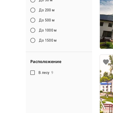
До 200 м
До 500 м
До 1000 м
До 1500 м
Расположение
В лесу
9