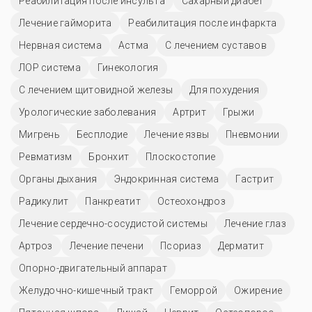
Реабилитация после инсульта
Сахарный диабет
Лечение гайморита
Реабилитация после инфаркта
Нервная система
Астма
С лечением суставов
ЛОР система
Гинекология
С лечением щитовидной железы
Для похудения
Урологические заболевания
Артрит
Грыжи
Мигрень
Бесплодие
Лечение язвы
Пневмонии
Ревматизм
Бронхит
Плоскостопие
Органы дыхания
Эндокринная система
Гастрит
Радикулит
Панкреатит
Остеохондроз
Лечение сердечно-сосудистой системы
Лечение глаз
Артроз
Лечение печени
Псориаз
Дерматит
Опорно-двигательный аппарат
Желудочно-кишечный тракт
Геморрой
Ожирение