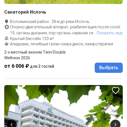
Санаторий Ислочь
Воложинский район
·
28
м до
реки Ислочь
Опорно-двигательный аппарат, реабилитация после covid-
19, органы дыхания, лор-органы, нервная си
…
Показать еще
Крытый бассейн 120 м²
Апидомик, лечебные грязи озера дикое, лазеротерапия
2-x местный эконом Twin/Double
Wellness 2026
от 6 006 ₽
для 2 гостей
Выбрать