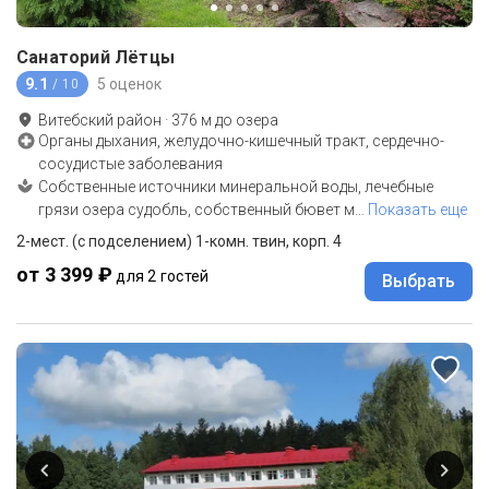
Санаторий Лётцы
9.1
5 оценок
/ 10
Витебский район
·
376
м до
озера
Органы дыхания, желудочно-кишечный тракт, сердечно-
сосудистые заболевания
Собственные источники минеральной воды, лечебные
грязи озера судобль, собственный бювет м
…
Показать еще
2-мест. (с подселением) 1-комн. твин, корп. 4
от 3 399 ₽
для 2 гостей
Выбрать