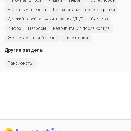
Пяточная шпора
Лишай
Неврит
Остеопороз
Болезнь Бехтерева
Реабилитация после операции
Детский церебральный паралич (ДЦП)
Сколиоз
Кифоз
Неврозы
Реабилитация после ковида
Желчекаменная болезнь
Гипертонии
Другие разделы
Пансионаты