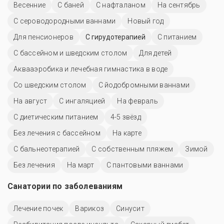
Весенние
С баней
С нафталаном
На сентябрь
С сероводородными ваннами
Новый год
Для пенсионеров
С гирудотерапией
С питанием
С бассейном и шведским столом
Для детей
Аквааэробика и лечебная гимнастика в воде
Со шведским столом
С йодобромными ваннами
На август
С ингаляцией
На февраль
С диетическим питанием
4-5 звёзд
Без лечения с бассейном
На карте
С бальнеотерапией
С собственным пляжем
Зимой
Без лечения
На март
С пантовыми ваннами
Санатории по заболеваниям
Лечение почек
Варикоз
Синусит