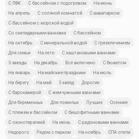
С ЛФК
С бассейном с подогревом
На июнь
На апрель
С соляной комнатой
С аквапарком
С бассейном с морской водой
Со скипидарными ваннами
C бассейном
На октябрь
С минеральной водой
С грязелечением
Для семьи
На лето
С каштановыми ваннами
3 звезды
На декабрь
Всё включено
С бюветом
На январь
На майские праздники
На июль
На берегу
На май
5 звёзд
Дорогие
С барокамерой
С жемчужными ваннами
Для беременных
Для пожилых
Лучшие
Осенние
С пляжем и бассейном
С бишофитными ваннами
С озонотерапией
На июнь
С радоновыми ваннами
Недорого
Рядом с парком
На ноябрь
СПА-отели