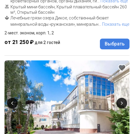
кроветворных органов, органы дыхания, ги
…
Показать еще
Крытый мини-бассейн, Крытый плавательный бассейн 260
м², Открытый бассейн
Лечебные грязи озера Дикое, собственный бювет
минеральной воды «ружанская», минеральн
…
Показать еще
2-мест. эконом, корп. 1, 2
от 21 250 ₽
для 2 гостей
Выбрать