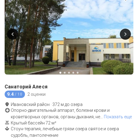
Санаторий Алеся
9.4
2 оценки
/ 10
Ивановский район
·
372
м до
озера
Опорно-двигательный аппарат, болезни крови и
кроветворных органов, органы дыхания, не
…
Показать еще
Крытый бассейн 72 м²
Стоун-терапия, лечебные грязи озера святое и озера
судобль, пантолечение