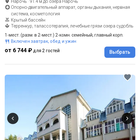
Нарочь
·
91.4
м до
озера Нарочь
Опорно-двигательный аппарат, органы дыхания, нервная
система, косметология
Крытый бассейн
Терренкур, талассотерапия, лечебные грязи озера судобль
1-мест. (разм. в 2-мест.) 2-комн. семейный, главный корп.
Включен завтрак, обед и ужин
от 6 744 ₽
для 2 гостей
Выбрать