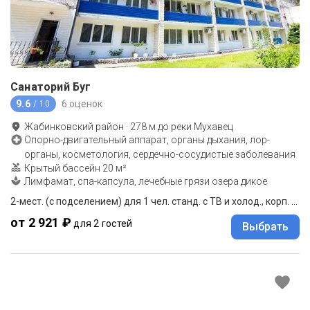
Санаторий Буг
9.6
6 оценок
/ 10
Жабинковский район
·
278
м до
реки Мухавец
Опорно-двигательный аппарат, органы дыхания, лор-
органы, косметология, сердечно-сосудистые заболевания
Крытый бассейн 20 м²
Лимфамат, спа-капсула, лечебные грязи озера дикое
2-мест. (с подселением) для 1 чел. станд. с ТВ и холод., корп. 3, 4
от 2 921 ₽
для 2 гостей
Выбрать