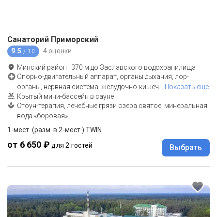
Санаторий Приморский
9.5
4 оценки
/ 10
Минский район
·
370
м до
Заславского водохранилища
Опорно-двигательный аппарат, органы дыхания, лор-
органы, нервная система, желудочно-кишеч
…
Показать еще
Крытый мини-бассейн в сауне
Стоун-терапия, лечебные грязи озера святое, минеральная
вода «боровая»
1-мест. (разм. в 2-мест.) TWIN
от 6 650 ₽
для 2 гостей
Выбрать