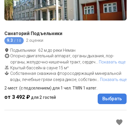
Санаторий Подъельники
9.3
2 оценки
/ 10
Подъельники
·
62
м до
реки Неман
Опорно-двигательный аппарат, органы дыхания, лор-
органы, желудочно-кишечный тракт, сердеч
…
Показать еще
Крытый бассейн в сауне 15 м²
Собственная скважина фторосодержащей минеральной
воды, лечебные грязи озера дикое, собствен
…
Показать еще
2-мест. (с подселением) для 1 чел. TWIN 1 катег.
от 3 492 ₽
для 2 гостей
Выбрать