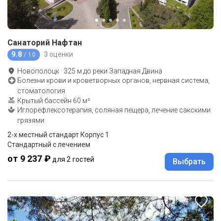
Санаторий Нафтан
9.8
3 оценки
/ 10
Новополоцк
·
325
м до
реки Западная Двина
Болезни крови и кроветворных органов, нервная система,
стоматология
Крытый бассейн 60 м²
Иглорефлексотерапия, соляная пещера, лечение сакскими
грязями
2-x местный стандарт Корпус 1
Стандартный с лечением
от 9 237 ₽
для 2 гостей
Выбрать