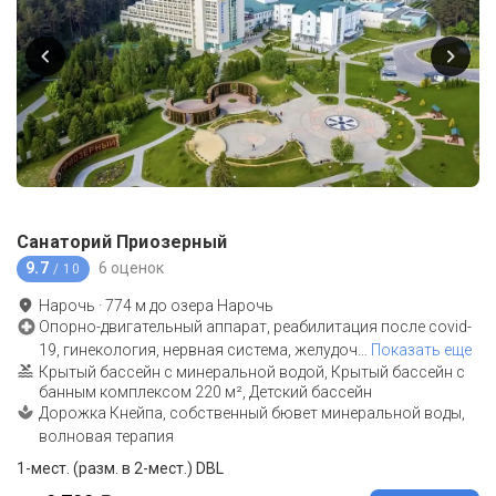
Санаторий Приозерный
9.7
6 оценок
/ 10
Нарочь
·
774
м до
озера Нарочь
Опорно-двигательный аппарат, реабилитация после covid-
19, гинекология, нервная система, желудоч
…
Показать еще
Крытый бассейн с минеральной водой, Крытый бассейн с
банным комплексом 220 м², Детский бассейн
Дорожка Кнейпа, собственный бювет минеральной воды,
волновая терапия
1-мест. (разм. в 2-мест.) DBL