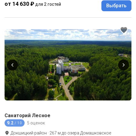
от 14 630 ₽
для 2 гостей
Выбрать
Санаторий Лесное
9.2
5 оценок
/ 10
Докшицкий район
·
267
м до
озера Домашковское