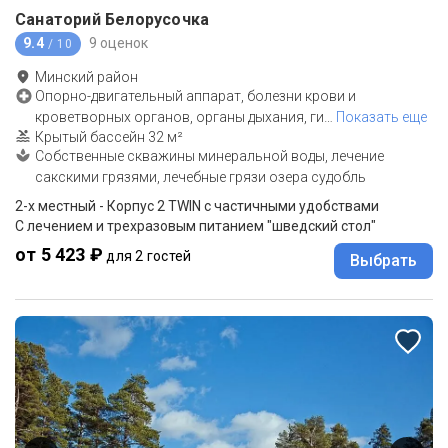
Санаторий Белорусочка
9.4
9 оценок
/ 10
Минский район
Опорно-двигательный аппарат, болезни крови и
кроветворных органов, органы дыхания, ги
…
Показать еще
Крытый бассейн 32 м²
Собственные скважины минеральной воды, лечение
сакскими грязями, лечебные грязи озера судобль
2-x местный - Корпус 2 TWIN с частичными удобствами
С лечением и трехразовым питанием "шведский стол"
от 5 423 ₽
для 2 гостей
Выбрать