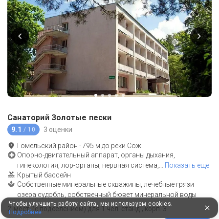
Санаторий Золотые пески
9.1
3 оценки
/ 10
Гомельский район
·
795
м до
реки Сож
Опорно-двигательный аппарат, органы дыхания,
гинекология, лор-органы, нервная система,
…
Показать еще
Крытый бассейн
Собственные минеральные скважины, лечебные грязи
озера судобль, собственный бювет минеральной воды
Чтобы улучшить работу сайта, мы используем cookies.
2-мест. (с подселением) для 1 чел. станд., корп. 3
Подробнее