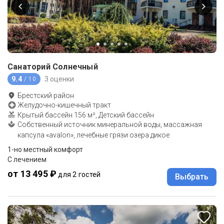
Санаторий Солнечный
9.4
3 оценки
/ 10
Брестский район
Желудочно-кишечный тракт
Крытый бассейн 156 м², Детский бассейн
Собственный источник минеральной воды, массажная
капсула «avalon», лечебные грязи озера дикое
1-но местный комфорт
С лечением
от 13 495 ₽
для 2 гостей
Выбрать