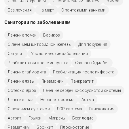
С бальнеотерапией
С собственным пляжем
Зимой
Без лечения
На март
С пантовыми ваннами
Санатории по заболеваниям
Лечение почек
Варикоз
С лечением щитовидной железы
Для похудения
Синусит
Урологические заболевания
Реабилитация после инсульта
Сахарный диабет
Лечение гайморита
Реабилитация после инфаркта
Лечение язвы
Пневмонии
Панкреатит
Остеохондроз
Лечение сердечно-сосудистой системы
Лечение глаз
Нервная система
Астма
С лечением суставов
ЛОР система
Гинекология
Артрит
Грыжи
Мигрень
Бесплодие
Ревматизм
Бронхит
Плоскостопие