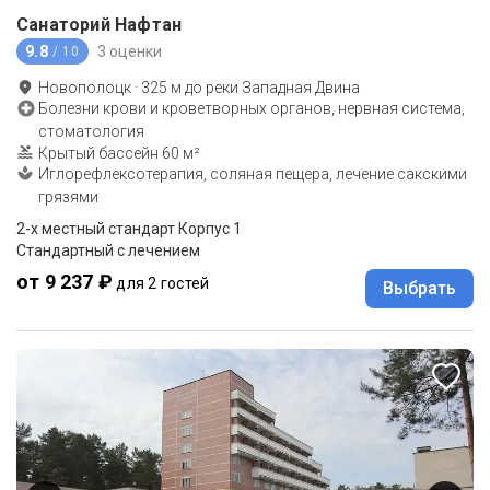
Санаторий Нафтан
9.8
3 оценки
/ 10
Новополоцк
·
325
м до
реки Западная Двина
Болезни крови и кроветворных органов, нервная система,
стоматология
Крытый бассейн 60 м²
Иглорефлексотерапия, соляная пещера, лечение сакскими
грязями
2-x местный стандарт Корпус 1
Стандартный с лечением
от 9 237 ₽
для 2 гостей
Выбрать