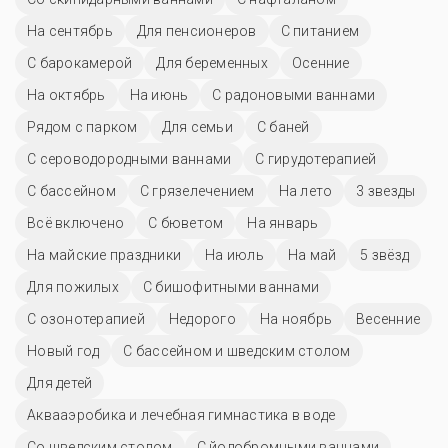
На сентябрь
Для пенсионеров
С питанием
С барокамерой
Для беременных
Осенние
На октябрь
На июнь
С радоновыми ваннами
Рядом с парком
Для семьи
С баней
С сероводородными ваннами
С гирудотерапией
C бассейном
С грязелечением
На лето
3 звезды
Всё включено
С бюветом
На январь
На майские праздники
На июль
На май
5 звёзд
Для пожилых
С бишофитными ваннами
С озонотерапией
Недорого
На ноябрь
Весенние
Новый год
С бассейном и шведским столом
Для детей
Аквааэробика и лечебная гимнастика в воде
Со шведским столом
С йодобромными ваннами