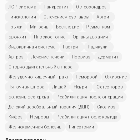
ЛОР система
Панкреатит
Остеохондроз
Гинекология
С лечением суставов
Артрит
Грыжи
Мигрень
Бесплодие
Ревматизм
Бронхит
Плоскостопие
Органы дыхания
Эндокринная система
Гастрит
Радикулит
Артроз
Лечение печени
Псориаз
Дерматит
Опорно-двигательный аппарат
Желудочно-кишечный тракт
Геморрой
Ожирение
Пяточная шпора
Лишай
Неврит
Остеопороз
Болезнь Бехтерева
Реабилитация после операции
Детский церебральный паралич (ДЦП)
Сколиоз
Кифоз
Неврозы
Реабилитация после ковида
Желчекаменная болезнь
Гипертонии