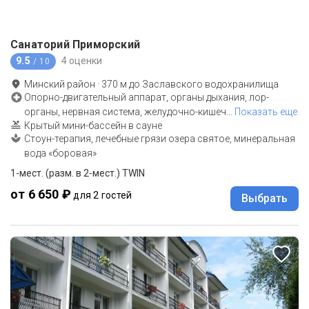
Санаторий Приморский
9.5
4 оценки
/ 10
Минский район
·
370
м до
Заславского водохранилища
Опорно-двигательный аппарат, органы дыхания, лор-
органы, нервная система, желудочно-кишеч
…
Показать еще
Крытый мини-бассейн в сауне
Стоун-терапия, лечебные грязи озера святое, минеральная
вода «боровая»
1-мест. (разм. в 2-мест.) TWIN
от 6 650 ₽
для 2 гостей
Выбрать