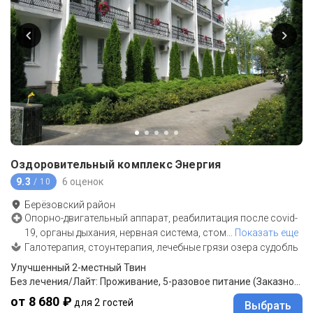
Оздоровительный комплекс Энергия
9.3
6 оценок
/ 10
Берёзовский район
Опорно-двигательный аппарат, реабилитация после covid-
19, органы дыхания, нервная система, стом
…
Показать еще
Галотерапия, стоунтерапия, лечебные грязи озера судобль
Улучшенный 2-местный Твин
Без лечения/Лайт: Проживание, 5-разовое питание (Заказное меню с элементами шведского стола)
от 8 680 ₽
для 2 гостей
Выбрать