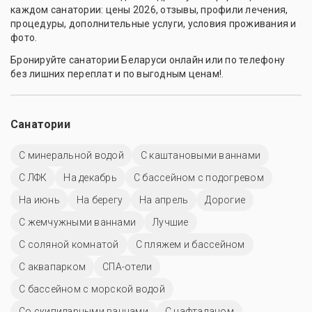
каждом санатории: цены 2026, отзывы, профили лечения,
процедуры, дополнительные услуги, условия проживания и
фото.
Бронируйте санатории Беларуси онлайн или по телефону
без лишних переплат и по выгодным ценам!.
Санатории
С минеральной водой
С каштановыми ваннами
С ЛФК
На декабрь
С бассейном с подогревом
На июнь
На берегу
На апрель
Дорогие
С жемчужными ваннами
Лучшие
С соляной комнатой
С пляжем и бассейном
С аквапарком
СПА-отели
С бассейном с морской водой
Со скипидарными ваннами
С нафталаном