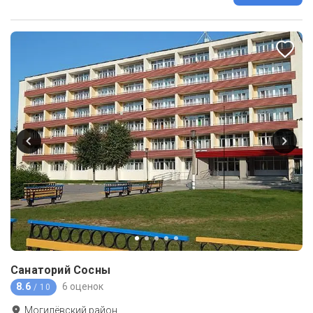
Санаторий Сосны
8.6
6 оценок
/ 10
Могилёвский район