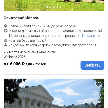
Санаторий Ислочь
Воложинский район
·
28
м до
реки Ислочь
Опорно-двигательный аппарат, реабилитация после covid-
19, органы дыхания, лор-органы, нервная си
…
Показать еще
Крытый бассейн 120 м²
Апидомик, лечебные грязи озера дикое, лазеротерапия
2-x местный эконом Twin/Double
Wellness 2026
от 6 006 ₽
для 2 гостей
Выбрать