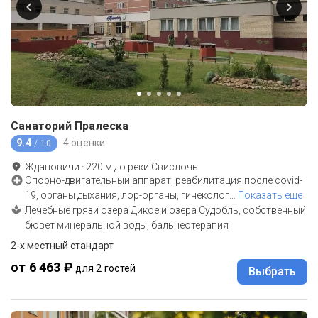
Санаторий Пралеска
9.4
4 оценки
/ 10
Ждановичи
·
220
м до
реки Свислочь
Опорно-двигательный аппарат, реабилитация после covid-
19, органы дыхания, лор-органы, гинеколог
…
Показать еще
Лечебные грязи озера Дикое и озера Судобль, собственный
бювет минеральной воды, бальнеотерапия
2-x местный стандарт
от 6 463 ₽
для 2 гостей
Выбрать