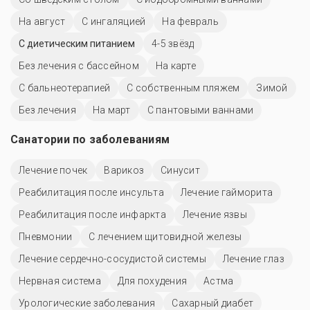
На август
С ингаляцией
На февраль
С диетическим питанием
4-5 звёзд
Без лечения с бассейном
На карте
С бальнеотерапией
С собственным пляжем
Зимой
Без лечения
На март
С пантовыми ваннами
Санатории по заболеваниям
Лечение почек
Варикоз
Синусит
Реабилитация после инсульта
Лечение гайморита
Реабилитация после инфаркта
Лечение язвы
Пневмонии
С лечением щитовидной железы
Лечение сердечно-сосудистой системы
Лечение глаз
Нервная система
Для похудения
Астма
Урологические заболевания
Сахарный диабет