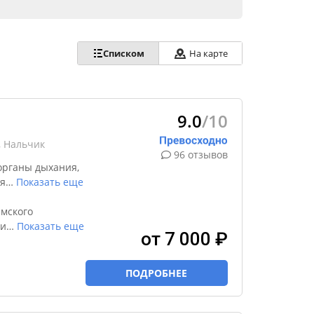
Списком
На карте
9.0
/10
, Нальчик
96 отзывов
органы дыхания,
я
…
Показать еще
мского
пи
…
Показать еще
от 7 000 ₽
ПОДРОБНЕЕ