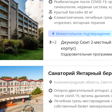
Реабилитация после COVID-19, о
гинекология, нервная система, к
Крытый бассейн 40 м²
Климатолечение, лечебные гряз
«горелое», янтарная терапия
Моментальное подтверждение
×
2
Джуниор Сюит 2-местный 
корпус)
Оздоровительная программа
Санаторий Янтарный бер
Калининградская область, Светл
Опорно-двигательный аппарат, 
после covid-19, органы дыхания, 
Лечебная грязь месторождения «
собственный бювет минерально