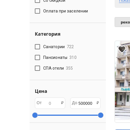
Пока
Со скидкой
Оплата при заселении
рек
Категория
Санатории
722
Пансионаты
310
СПА отели
355
Цена
От
₽
До
₽