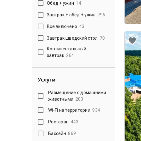
Обед + ужин
14
Завтрак + обед + ужин
796
Все включено
43
Завтрак шведский стол
70
Континентальный
завтрак
264
Услуги
Размещение с домашними
животными
203
Wi-Fi на территории
934
Ресторан
443
Бассейн
869