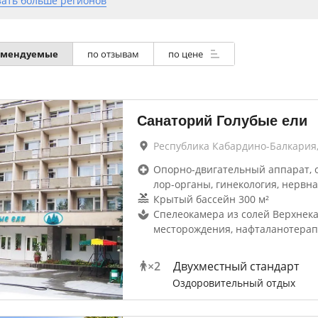
зать больше регионов
омендуемые
по отзывам
по цене
Санаторий Голубые ели
Республика Кабардино-Балкария
Опорно-двигательный аппарат, 
лор-органы, гинекология, нервна
Крытый бассейн 300 м²
Спелеокамера из солей Верхнека
месторождения, нафталанотера
×
2
Двухместный стандарт
Оздоровительный отдых