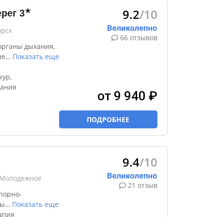
9.2
/10
★
ерег
3
орск
66 отзывов
органы дыхания,
не
…
Показать еще
кур,
тания
от 9 940 ₽
ПОДРОБНЕЕ
9.4
/10
к Молодежное
21 отзыв
порно-
ды
…
Показать еще
апия