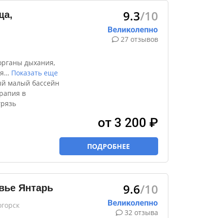
9.3
/10
ща,
27 отзывов
органы дыхания,
я
…
Показать еще
ый малый бассейн
рапия в
грязь
от 3 200 ₽
ПОДРОБНЕЕ
9.6
/10
вье Янтарь
огорск
32 отзыва