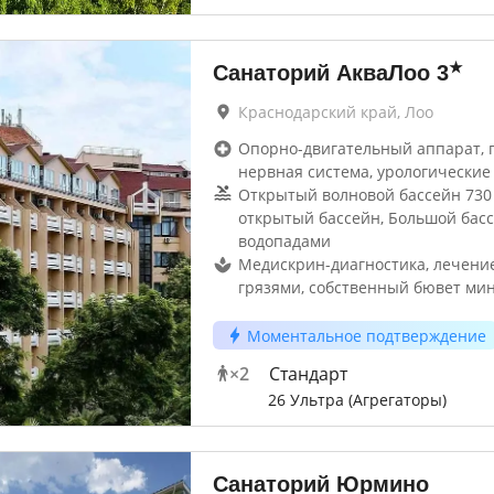
★
Санаторий АкваЛоо
3
Краснодарский край, Лоо
Опорно-двигательный аппарат, г
нервная система, урологические 
Открытый волновой бассейн 730 
открытый бассейн, Большой басс
водопадами
Медискрин-диагностика, лечени
грязями, собственный бювет ми
Моментальное подтверждение
×
2
Стандарт
26 Ультра (Агрегаторы)
Санаторий Юрмино