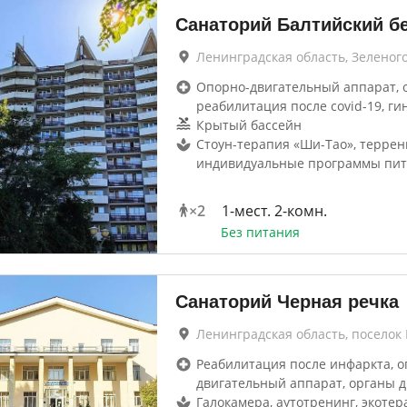
Санаторий Балтийский б
Ленинградская область, Зеленог
Опорно-двигательный аппарат, 
реабилитация после covid-19, ги
Крытый бассейн
Стоун-терапия «Ши-Тао», террен
индивидуальные программы пи
×
2
1-мест. 2-комн.
Без питания
Санаторий Черная речка
Ленинградская область, посело
Реабилитация после инфаркта, о
двигательный аппарат, органы 
Галокамера, аутотренинг, экотер