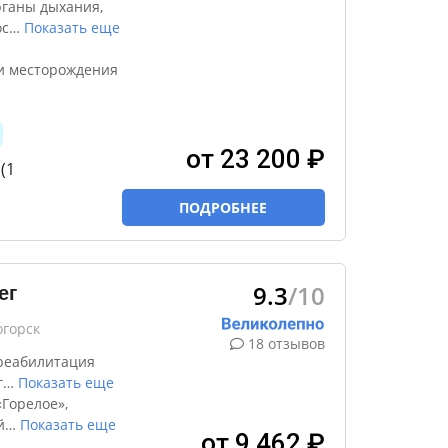
рганы дыхания,
ос
…
Показать еще
и месторождения
от 23 200 ₽
(1
ПОДРОБНЕЕ
9.3
/10
ег
огорск
18 отзывов
реабилитация
г
…
Показать еще
Горелое»,
й
…
Показать еще
от 9 462 ₽