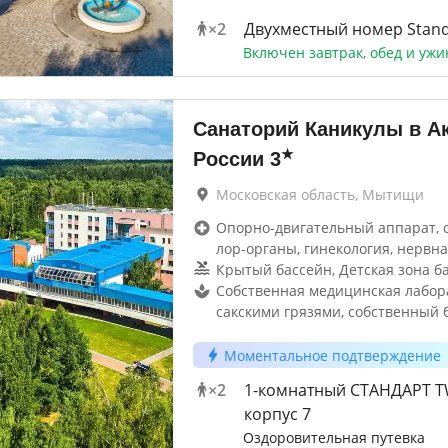
×
2
Двухместный номер Stan
Включен завтрак, обед и ужи
Санаторий Каникулы в А
★
России
3
Московская область, Мытищи
Опорно-двигательный аппарат, 
лор-органы, гинекология, нервна
Крытый бассейн, Детская зона б
Собственная медицинская лабор
сакскими грязями, собственный 
Моментальное подтверждение
×
2
1-комнатный СТАНДАРТ 
корпус 7
Оздоровительная путевка