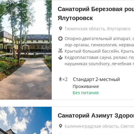
Санаторий Березовая ро
Ялуторовск
Тюменская область, Ялуторовск
Опорно-двигательный аппарат, 
лор-органы, гинекология, нервна
Крытый большой бассейн, Крыт
Кедропластовая сауна, релакс-те
наушниках soundsory, лечебная 
×
2
Стандарт 2-местный
Проживание
Без питания
Санаторий Азимут Здоро
Калининградская область, Светл