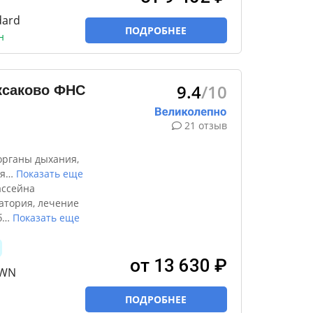
dard
ПОДРОБНЕЕ
н
9.4
/10
ксаково ФНС
21 отзыв
органы дыхания,
я
…
Показать еще
ассейна
атория, лечение
б
…
Показать еще
от 13 630 ₽
TWN
ПОДРОБНЕЕ