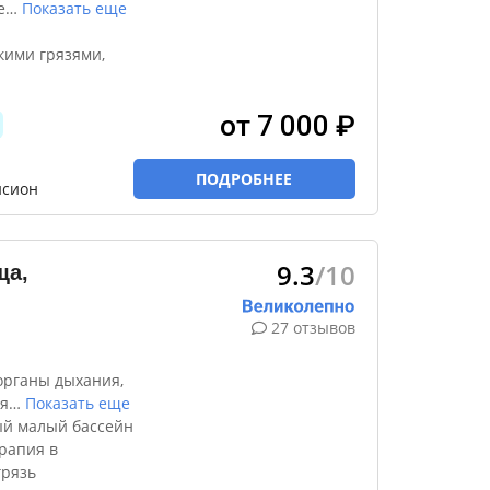
е
…
Показать еще
кими грязями,
от 7 000 ₽
ПОДРОБНЕЕ
нсион
9.3
/10
ща,
27 отзывов
органы дыхания,
я
…
Показать еще
ый малый бассейн
рапия в
грязь