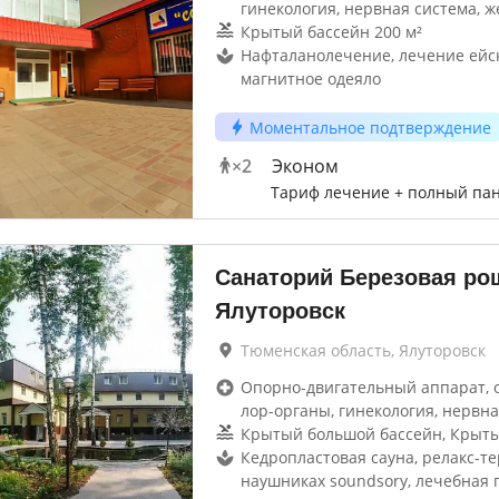
гинекология, нервная система, ж
Крытый бассейн 200 м²
Нафталанолечение, лечение ейс
магнитное одеяло
Моментальное подтверждение
×
2
Эконом
Тариф лечение + полный па
Санаторий Березовая ро
Ялуторовск
Тюменская область, Ялуторовск
Опорно-двигательный аппарат, 
лор-органы, гинекология, нервна
Крытый большой бассейн, Крыт
Кедропластовая сауна, релакс-те
наушниках soundsory, лечебная 