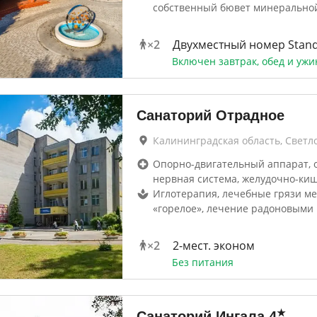
собственный бювет минерально
×
2
Двухместный номер Stan
Включен завтрак, обед и ужи
Санаторий Отрадное
Калининградская область, Светл
Опорно-двигательный аппарат, 
нервная система, желудочно-ки
Иглотерапия, лечебные грязи м
«горелое», лечение радоновыми
×
2
2-мест. эконом
Без питания
★
Санаторий Ингала
4