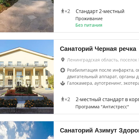
×
2
Стандарт 2-местный
Проживание
Без питания
Санаторий Черная речка
Ленинградская область, посело
Реабилитация после инфаркта, о
двигательный аппарат, органы 
Галокамера, аутотренинг, экотер
×
2
2-местный стандарт в кор
Программа "Антистресс"
Санаторий Азимут Здоро