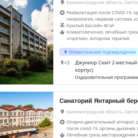
Калининградская область, Светл
Реабилитация после COVID-19, о
гинекология, нервная система, к
Крытый бассейн 40 м²
Климатолечение, лечебные гряз
«горелое», янтарная терапия
Моментальное подтверждение
×
2
Джуниор Сюит 2-местный 
корпус)
Оздоровительная программа
Санаторий Янтарный бер
Калининградская область, Светл
Опорно-двигательный аппарат, 
после covid-19, органы дыхания, 
Лечебная грязь месторождения «