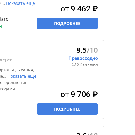
й
…
Показать еще
от 9 462 ₽
dard
ПОДРОБНЕЕ
н
8.5
/10
огорск
22 отзыва
органы дыхания,
ше
…
Показать еще
есторождения
 водами
от 9 706 ₽
ПОДРОБНЕЕ