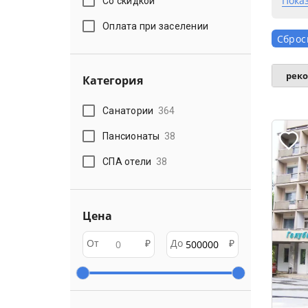
Пока
Со скидкой
Оплата при заселении
Сброс
рек
Категория
Санатории
364
Пансионаты
38
СПА отели
38
Цена
От
₽
До
₽