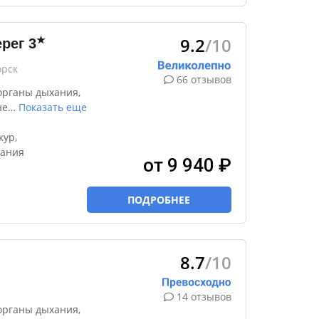
9.2
/10
★
ерег
3
орск
66 отзывов
органы дыхания,
не
…
Показать еще
кур,
тания
от 9 940 ₽
ПОДРОБНЕЕ
8.7
/10
14 отзывов
органы дыхания,