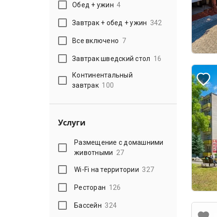
Обед + ужин
4
Завтрак + обед + ужин
342
Все включено
7
Завтрак шведский стол
16
Континентальный
завтрак
100
Услуги
Размещение с домашними
животными
27
Wi-Fi на территории
327
Ресторан
126
Бассейн
324