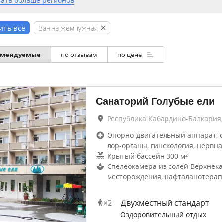
зать больше регионов
Ванна жемчужная
ить всё
омендуемые
по отзывам
по цене
Санаторий Голубые ели
Республика Кабардино-Балкария
Опорно-двигательный аппарат, 
лор-органы, гинекология, нервна
Крытый бассейн 300 м²
Спелеокамера из солей Верхнека
месторождения, нафталанотера
×
2
Двухместный стандарт
Оздоровительный отдых