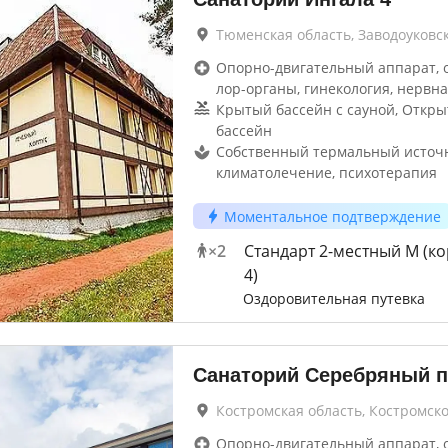
Тюменская область, Заводоуковс
Опорно-двигательный аппарат, 
лор-органы, гинекология, нервна
Крытый бассейн с сауной, Откр
бассейн
Собственный термальный источн
климатолечение, психотерапия
Моментальное подтверждение
×
2
Стандарт 2-местный М (ко
4)
Оздоровительная путевка
Санаторий Серебряный п
Костромская область, Костромск
Опорно-двигательный аппарат, 