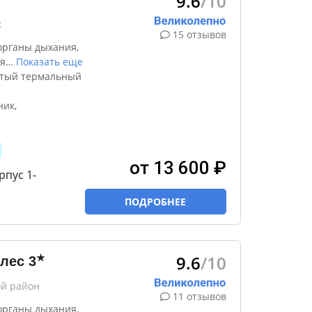
9.6
/10
к
15 отзывов
органы дыхания,
я
…
Показать еще
ытый термальный
ик,
от 13 600 ₽
рпус 1-
ПОДРОБНЕЕ
9.6
/10
★
лес
3
ой район
11 отзывов
органы дыхания,