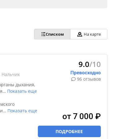
Списком
На карте
9.0
/10
, Нальчик
96 отзывов
органы дыхания,
я
…
Показать еще
мского
пи
…
Показать еще
от 7 000 ₽
ПОДРОБНЕЕ