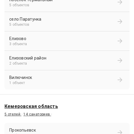
5 объектов
село Паратунка
5 объектов
Елизово
3 объекта
Елизовский район
2 объекта
Вилючинск
1 объект
Кемеровская область
5 отелей
·
14 санаториев
·
Прокопьевск