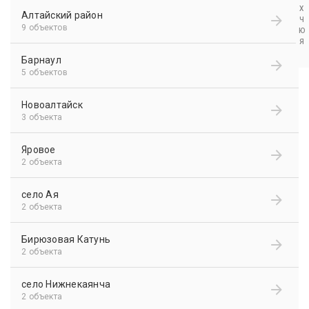
Х
Алтайский район
Ч
9 объектов
Ю
Я
Барнаул
5 объектов
Новоалтайск
3 объекта
Яровое
2 объекта
село Ая
2 объекта
Бирюзовая Катунь
2 объекта
село Нижнекаянча
2 объекта