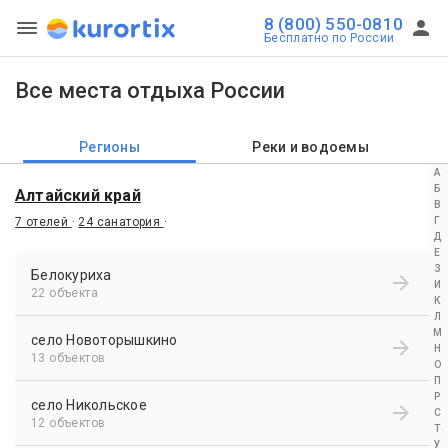
8 (800) 550-0810
Бесплатно по России
Все места отдыха России
Регионы
Реки и водоемы
А
Б
Алтайский край
В
Г
7 отелей
·
24 санатория
·
Д
Е
З
Белокуриха
И
22 объекта
К
Л
М
село Новоторышкино
Н
13 объектов
О
П
Р
село Никольское
С
12 объектов
Т
У