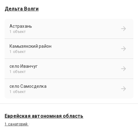
Дельта Волги
Астрахань
1 объект
Камызякский район
1 объект
село Иванчуг
1 объект
село Самосделка
1 объект
Еврейская автономная область
1 санаторий
·