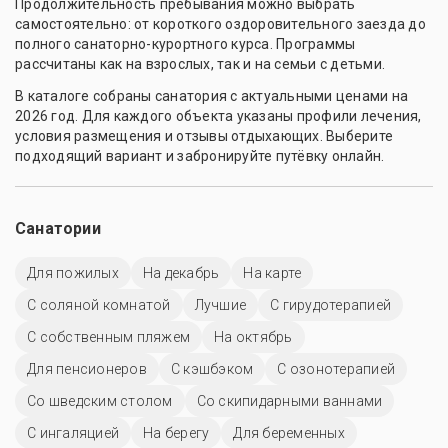
Продолжительность пребывания можно выбрать
самостоятельно: от короткого оздоровительного заезда до
полного санаторно-курортного курса. Программы
рассчитаны как на взрослых, так и на семьи с детьми.
В каталоге собраны санатория с актуальными ценами на
2026 год. Для каждого объекта указаны профили лечения,
условия размещения и отзывы отдыхающих. Выберите
подходящий вариант и забронируйте путёвку онлайн.
Санатории
Для пожилых
На декабрь
На карте
С соляной комнатой
Лучшие
С гирудотерапией
С собственным пляжем
На октябрь
Для пенсионеров
С кэшбэком
С озонотерапией
Со шведским столом
Со скипидарными ваннами
С ингаляцией
На берегу
Для беременных