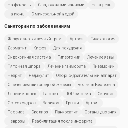
На февраль
С радоновыми ваннами
На апрель
На июнь
С минеральной водой
Санатории по заболеваниям
Желудочно-кишечный тракт
Артроз
Гинекология
Дерматит
Кифоз
Для похудения
Эндокринная система
Гипертонии
Лечение язвы
Пяточная шпора
Лечение гайморита
Пневмонии
Неврит
Радикулит
Опорно-двигательный аппарат
С лечением щитовидной железы
Болезнь Бехтерева
Лечение почек
Гастрит
ЛОР система
Синусит
Остеохондроз
Варикоз
Грыжи
Артрит
Псориаз
Сколиоз
Панкреатит
Органы дыхания
Неврозы
Реабилитация после инфаркта