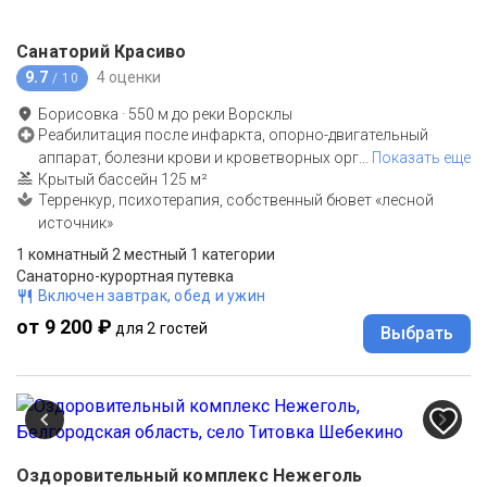
Санаторий Красиво
9.7
4 оценки
/ 10
Борисовка
·
550
м до
реки Ворсклы
Реабилитация после инфаркта, опорно-двигательный
аппарат, болезни крови и кроветворных орг
…
Показать еще
Крытый бассейн 125 м²
Терренкур, психотерапия, собственный бювет «лесной
источник»
1 комнатный 2 местный 1 категории
Санаторно-курортная путевка
Включен завтрак, обед и ужин
от 9 200 ₽
для 2 гостей
Выбрать
Оздоровительный комплекс Нежеголь