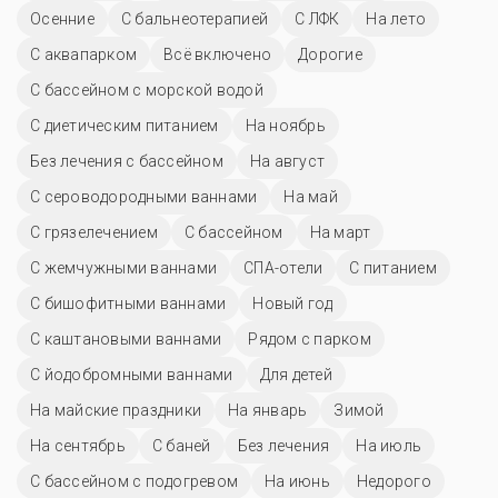
Осенние
С бальнеотерапией
С ЛФК
На лето
С аквапарком
Всё включено
Дорогие
С бассейном с морской водой
С диетическим питанием
На ноябрь
Без лечения с бассейном
На август
С сероводородными ваннами
На май
С грязелечением
C бассейном
На март
С жемчужными ваннами
СПА-отели
С питанием
С бишофитными ваннами
Новый год
С каштановыми ваннами
Рядом с парком
С йодобромными ваннами
Для детей
На майские праздники
На январь
Зимой
На сентябрь
С баней
Без лечения
На июль
С бассейном с подогревом
На июнь
Недорого