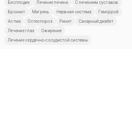
Бесплодие
Лечение печени
С лечением суставов
Бронхит
Мигрень
Нервная система
Геморрой
Астма
Остеопороз
Ринит
Сахарный диабет
Лечение глаз
Ожирение
Лечение сердечно-сосудистой системы