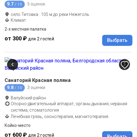
9.7
5 оценок
/ 10
село Титовка
·
105
м до
реки Нежеголь
Климат
2-х местная палатка
от 300 ₽
для 2 гостей
Выбрать
Санаторий Красная поляна
9.8
3 оценки
/ 10
Валуйский район
Опорно-двигательный аппарат, органы дыхания, нервная
система, стоматология
Лечебная грязь, озонотерапия, магнитотерапия
Койко-место
от 600 ₽
для 2 гостей
Выбрать