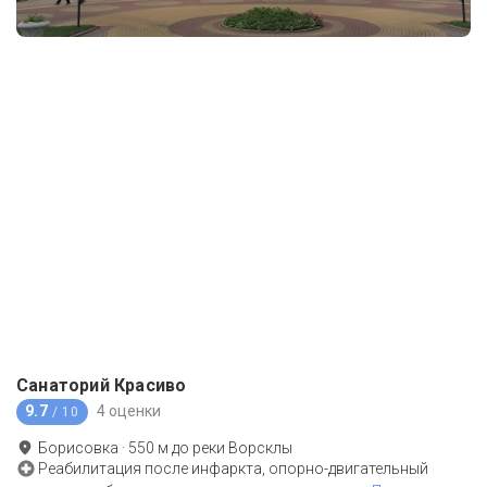
Санаторий Красиво
9.7
4 оценки
/ 10
Борисовка
·
550
м до
реки Ворсклы
Реабилитация после инфаркта, опорно-двигательный