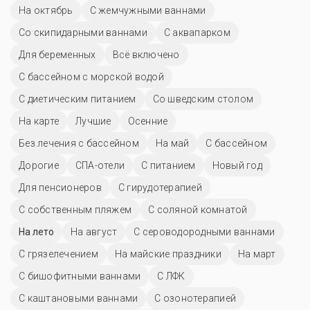
На октябрь
С жемчужными ваннами
Со скипидарными ваннами
С аквапарком
Для беременных
Всё включено
С бассейном с морской водой
С диетическим питанием
Со шведским столом
На карте
Лучшие
Осенние
Без лечения с бассейном
На май
C бассейном
Дорогие
СПА-отели
С питанием
Новый год
Для пенсионеров
С гирудотерапией
С собственным пляжем
С соляной комнатой
На лето
На август
С сероводородными ваннами
С грязелечением
На майские праздники
На март
С бишофитными ваннами
С ЛФК
С каштановыми ваннами
С озонотерапией