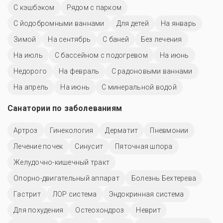
С кэшбэком
Рядом с парком
С йодобромными ваннами
Для детей
На январь
Зимой
На сентябрь
С баней
Без лечения
На июль
С бассейном с подогревом
На июнь
Недорого
На февраль
С радоновыми ваннами
На апрель
На июнь
С минеральной водой
Санатории по заболеваниям
Артроз
Гинекология
Дерматит
Пневмонии
Лечение почек
Синусит
Пяточная шпора
Желудочно-кишечный тракт
Опорно-двигательный аппарат
Болезнь Бехтерева
Гастрит
ЛОР система
Эндокринная система
Для похудения
Остеохондроз
Неврит