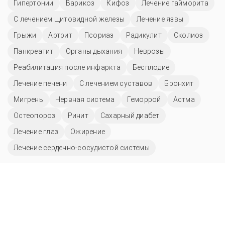
Гипертонии
Варикоз
Кифоз
Лечение гайморита
С лечением щитовидной железы
Лечение язвы
Грыжи
Артрит
Псориаз
Радикулит
Сколиоз
Панкреатит
Органы дыхания
Неврозы
Реабилитация после инфаркта
Бесплодие
Лечение печени
С лечением суставов
Бронхит
Мигрень
Нервная система
Геморрой
Астма
Остеопороз
Ринит
Сахарный диабет
Лечение глаз
Ожирение
Лечение сердечно-сосудистой системы