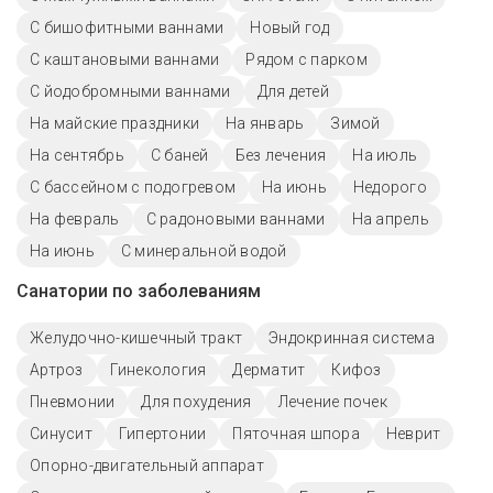
С бишофитными ваннами
Новый год
С каштановыми ваннами
Рядом с парком
С йодобромными ваннами
Для детей
На майские праздники
На январь
Зимой
На сентябрь
С баней
Без лечения
На июль
С бассейном с подогревом
На июнь
Недорого
На февраль
С радоновыми ваннами
На апрель
На июнь
С минеральной водой
Санатории по заболеваниям
Желудочно-кишечный тракт
Эндокринная система
Артроз
Гинекология
Дерматит
Кифоз
Пневмонии
Для похудения
Лечение почек
Синусит
Гипертонии
Пяточная шпора
Неврит
Опорно-двигательный аппарат