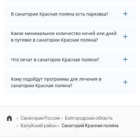
В санатории Красная поляна нет бассейна.
В санатории Красная поляна есть парковка?
В санатории Красная поляна есть парковка, уточните
Какое минимальное количество ночей или дней
информацию перед бронированием у менеджера,
в путевке в санатории Красная поляна?
возможно, услуга оплачивается отдельно.
Минимальный срок путевки зависит от выбранного
Что лечат в санатории Красная поляна?
тарифа. Для тарифа с лечением рекомендуем
выбирать срок не менее 7 ночей (дней).
Основные профили лечения в санатории: опорно-
Кому подойдут программы для лечения в
двигательный аппарат, органы дыхания и нервная
санатории Красная поляна?
система.
В санатории Красная поляна предусмотрены
специализированные программы лечения
беременных, взрослых, детей и пенсионеров.
Cанатории России
Белгородская область
Валуйский район
Санаторий Красная поляна