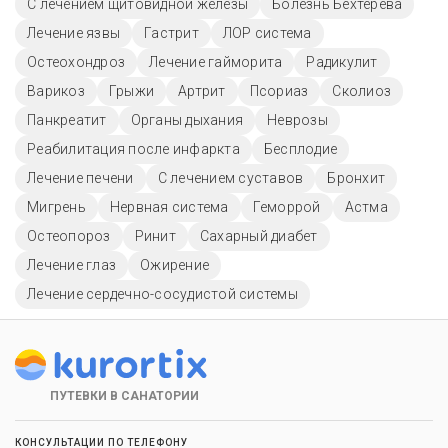
С лечением щитовидной железы
Болезнь Бехтерева
Лечение язвы
Гастрит
ЛОР система
Остеохондроз
Лечение гайморита
Радикулит
Варикоз
Грыжи
Артрит
Псориаз
Сколиоз
Панкреатит
Органы дыхания
Неврозы
Реабилитация после инфаркта
Бесплодие
Лечение печени
С лечением суставов
Бронхит
Мигрень
Нервная система
Геморрой
Астма
Остеопороз
Ринит
Сахарный диабет
Лечение глаз
Ожирение
Лечение сердечно-сосудистой системы
ПУТЕВКИ В САНАТОРИИ
КОНСУЛЬТАЦИИ ПО ТЕЛЕФОНУ