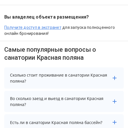
Вы владелец объекта размещения?
Получите доступ в экстранет
для запуска полноценного
онлайн бронирования!
Самые популярные вопросы о
санатории Красная поляна
Сколько стоит проживание в санатории Красная
поляна?
Чтобы увидеть актуальные цены на проживание в
Во сколько заезд и выезд в санатории Красная
санатории Красная поляна, выберите нужные даты и
поляна?
количество гостей.
Заезд возможен после 13:00, а выезд необходимо
Есть ли в санатории Красная поляна бассейн?
осуществить до 12:00.