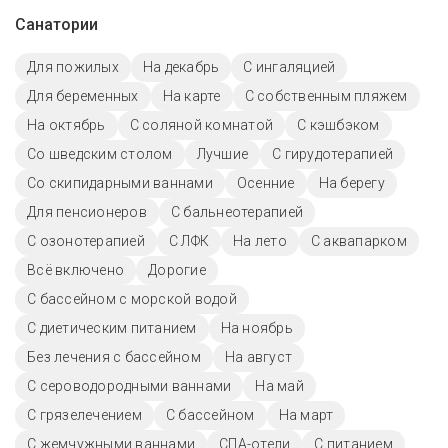
Санатории
Для пожилых
На декабрь
С ингаляцией
Для беременных
На карте
С собственным пляжем
На октябрь
С соляной комнатой
С кэшбэком
Со шведским столом
Лучшие
С гирудотерапией
Со скипидарными ваннами
Осенние
На берегу
Для пенсионеров
С бальнеотерапией
С озонотерапией
С ЛФК
На лето
С аквапарком
Всё включено
Дорогие
С бассейном с морской водой
С диетическим питанием
На ноябрь
Без лечения с бассейном
На август
С сероводородными ваннами
На май
С грязелечением
C бассейном
На март
С жемчужными ваннами
СПА-отели
С питанием