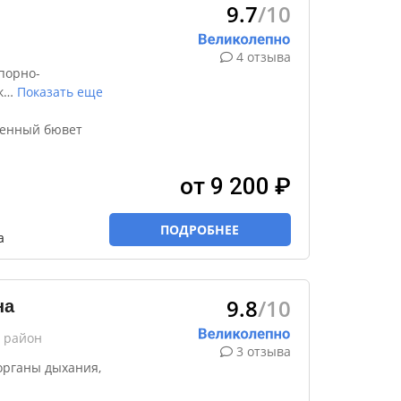
9.7
/10
4 отзыва
порно-
к
…
Показать еще
венный бювет
от 9 200 ₽
ПОДРОБНЕЕ
а
9.8
/10
на
й район
3 отзыва
органы дыхания,