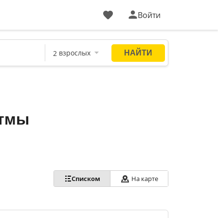
Войти
стмы
Списком
На карте