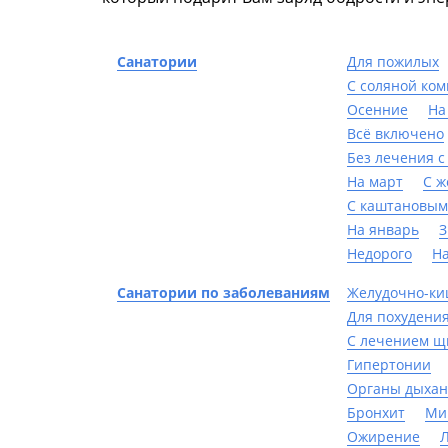
Санатории
Для пожилых
С соляной ко
Осенние
На
Всё включено
Без лечения с
На март
С 
С каштановым
На январь
З
Недорого
Н
Санатории по заболеваниям
Желудочно-ки
Для похудени
С лечением щ
Гипертонии
Органы дыха
Бронхит
Ми
Ожирение
Л