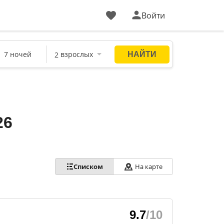
Войти
26
Списком
На карте
9.7
/10