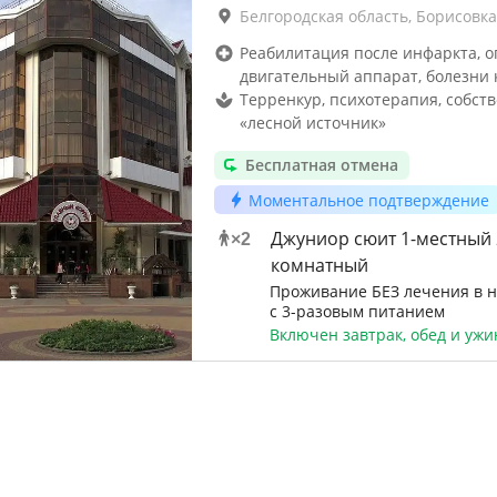
Белгородская область, Борисовка
Реабилитация после инфаркта, о
двигательный аппарат, болезни 
Терренкур, психотерапия, собст
«лесной источник»
Бесплатная отмена
Моментальное подтверждение
Джуниор сюит 1-местный 
×
2
комнатный
Проживание БЕЗ лечения в 
с 3-разовым питанием
Включен завтрак, обед и ужи