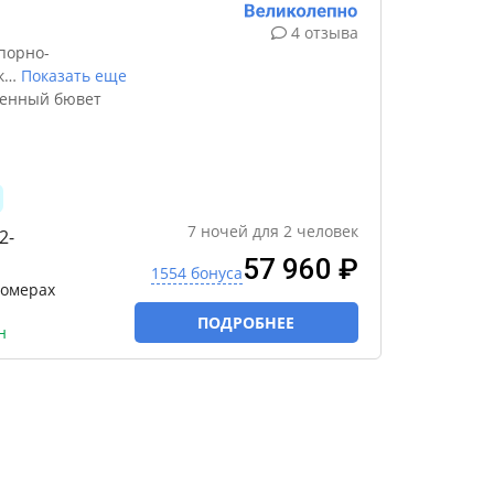
4 отзыва
порно-
к
…
Показать еще
венный бювет
7
ночей
для
2
человек
2-
57 960 ₽
1554 бонуса
номерах
ПОДРОБНЕЕ
н