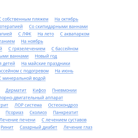
С собственным пляжем
На октябрь
дотерапией
Со скипидарными ваннами
апией
С ЛФК
На лето
С аквапарком
танием
На ноябрь
й
С грязелечением
C бассейном
ыми ваннами
Новый год
я детей
На майские праздники
ассейном с подогревом
На июнь
С минеральной водой
Дерматит
Кифоз
Пневмонии
порно-двигательный аппарат
трит
ЛОР система
Остеохондроз
Псориаз
Сколиоз
Панкреатит
Лечение печени
С лечением суставов
Ринит
Сахарный диабет
Лечение глаз