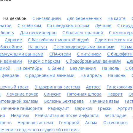
На декабрь
С ингаляцией
Для беременных
На карте
мнатой
С кэшбэком
Со шведским столом
Лучшие
С гиру
 берегу
Для пенсионеров
С бальнеотерапией
С озонотер
Дорогие
С бассейном с морской водой
С диетическим пи
 бассейном
На август
С сероводородными ваннами
На ма
жемчужными ваннами
СПА-отели
С питанием
С бишофитн
и ваннами
Рядом с парком
С йодобромными ваннами
Дл
имой
На сентябрь
С баней
Без лечения
На июль
С б
а февраль
С радоновыми ваннами
На апрель
На июнь
шечный тракт
Эндокринная система
Артроз
Гинекология
я
Лечение почек
Синусит
Пяточная шпора
Неврит
О
итовидной железы
Болезнь Бехтерева
Лечение язвы
Гас
Лечение гайморита
Радикулит
Варикоз
Грыжи
Артрит
ния
Неврозы
Реабилитация после инфаркта
Бесплодие
грень
Нервная система
Геморрой
Астма
Остеопороз
ечение сердечно-сосудистой системы