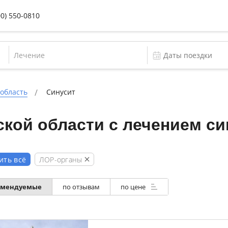
00) 550-0810
Лечение
 область
Синусит
кой области с лечением си
ЛОР-органы
ить всё
омендуемые
по отзывам
по цене