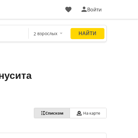
Войти
нусита
Списком
На карте