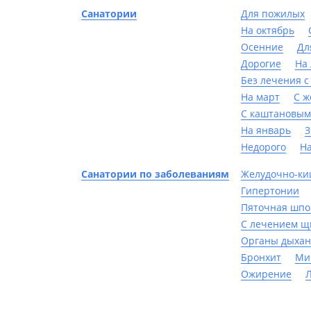
Санатории
Для пожилых
На октябрь
Осенние
Дл
Дорогие
На 
Без лечения с
На март
С 
С каштановым
На январь
З
Недорого
Н
Санатории по заболеваниям
Желудочно-ки
Гипертонии
Пяточная шпо
С лечением щ
Органы дыха
Бронхит
Ми
Ожирение
Л