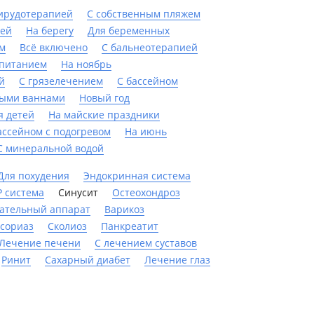
гирудотерапией
С собственным пляжем
ией
На берегу
Для беременных
ом
Всё включено
С бальнеотерапией
 питанием
На ноябрь
й
С грязелечением
C бассейном
ыми ваннами
Новый год
я детей
На майские праздники
ассейном с подогревом
На июнь
С минеральной водой
Для похудения
Эндокринная система
 система
Синусит
Остеохондроз
ательный аппарат
Варикоз
сориаз
Сколиоз
Панкреатит
Лечение печени
С лечением суставов
Ринит
Сахарный диабет
Лечение глаз