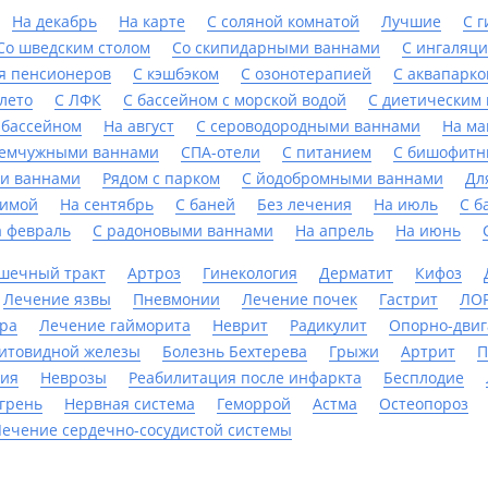
На декабрь
На карте
С соляной комнатой
Лучшие
С 
Со шведским столом
Со скипидарными ваннами
С ингаляц
я пенсионеров
С кэшбэком
С озонотерапией
С аквапарк
лето
С ЛФК
С бассейном с морской водой
С диетическим
 бассейном
На август
С сероводородными ваннами
На ма
жемчужными ваннами
СПА-отели
С питанием
С бишофитн
и ваннами
Рядом с парком
С йодобромными ваннами
Дл
имой
На сентябрь
С баней
Без лечения
На июль
С б
а февраль
С радоновыми ваннами
На апрель
На июнь
шечный тракт
Артроз
Гинекология
Дерматит
Кифоз
Лечение язвы
Пневмонии
Лечение почек
Гастрит
ЛОР
ра
Лечение гайморита
Неврит
Радикулит
Опорно-двиг
итовидной железы
Болезнь Бехтерева
Грыжи
Артрит
П
ния
Неврозы
Реабилитация после инфаркта
Бесплодие
грень
Нервная система
Геморрой
Астма
Остеопороз
ечение сердечно-сосудистой системы