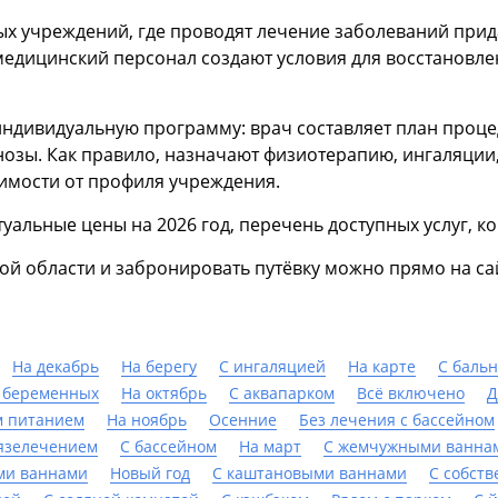
х учреждений, где проводят лечение заболеваний прид
едицинский персонал создают условия для восстановле
индивидуальную программу: врач составляет план проце
озы. Как правило, назначают физиотерапию, ингаляции,
имости от профиля учреждения.
туальные цены на 2026 год, перечень доступных услуг, 
й области и забронировать путёвку можно прямо на сай
На декабрь
На берегу
С ингаляцией
На карте
С баль
 беременных
На октябрь
С аквапарком
Всё включено
Д
м питанием
На ноябрь
Осенние
Без лечения с бассейном
язелечением
C бассейном
На март
С жемчужными ванна
ми ваннами
Новый год
С каштановыми ваннами
С собст