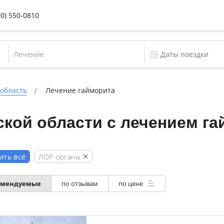
00) 550-0810
Лечение
 область
Лечение гайморита
кой области с лечением га
ЛОР-органы
ить всё
омендуемые
по отзывам
по цене