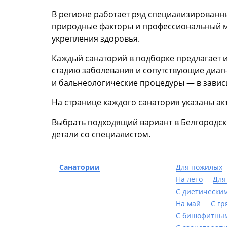
В регионе работает ряд специализированны
природные факторы и профессиональный м
укрепления здоровья.
Каждый санаторий в подборке предлагает 
стадию заболевания и сопутствующие диагн
и бальнеологические процедуры — в завис
На странице каждого санатория указаны ак
Выбрать подходящий вариант в Белгородско
детали со специалистом.
Санатории
Для пожилых
На лето
Для
С диетически
На май
С гр
С бишофитны