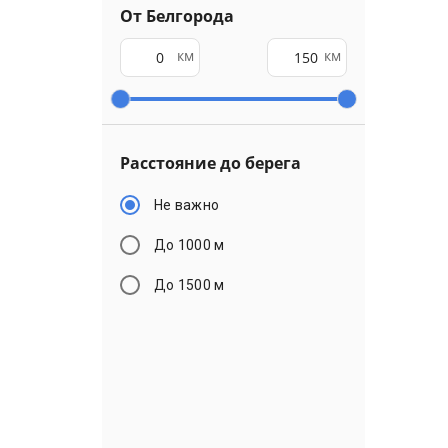
От Белгорода
км
км
Расстояние до берега
Не важно
До 1000 м
До 1500 м