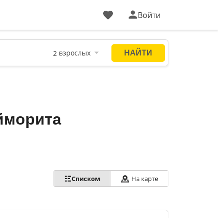
Войти
йморита
Списком
На карте