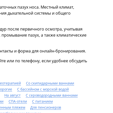
аточных пазух носа. Местный климат,
ния дыхательной системы и общего
дур после первичного осмотра, учитывая
 промывание пазух, а также климатические
контакты и форма для онлайн-бронирования.
те или по телефону, если удобнее обсудить
неотерапией
Со скипидарными ваннами
орогие
С бассейном с морской водой
На август
С сероводородными ваннами
ми
СПА-отели
С питанием
венным пляжем
Для пенсионеров