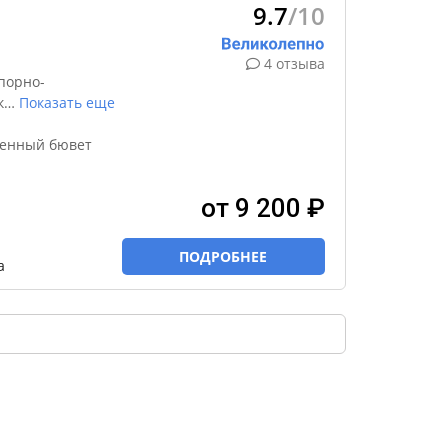
9.7
/10
4 отзыва
порно-
к
…
Показать еще
венный бювет
от 9 200 ₽
ПОДРОБНЕЕ
а