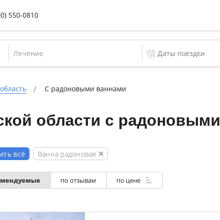
00) 550-0810
Лечение
 область
С радоновыми ваннами
ской области с радоновым
Ванна радоновая
ить всё
омендуемые
по отзывам
по цене