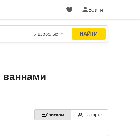
Войти
и ваннами
Списком
На карте