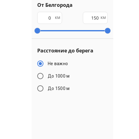
От Белгорода
км
км
Расстояние до берега
Не важно
До 1000 м
До 1500 м