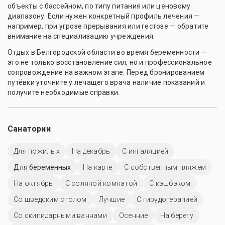
объекты с бассейном, по типу питания или ценовому
диапазону. Если нужен конкретный профиль лечения —
например, при угрозе прерывания или гестозе — обратите
внимание на специализацию учреждения.
Отдых в Белгородской области во время беременности —
это не только восстановление сил, но и профессиональное
сопровождение на важном этапе. Перед бронированием
путёвки уточните у лечащего врача наличие показаний и
получите необходимые справки.
Санатории
Для пожилых
На декабрь
С ингаляцией
Для беременных
На карте
С собственным пляжем
На октябрь
С соляной комнатой
С кэшбэком
Со шведским столом
Лучшие
С гирудотерапией
Со скипидарными ваннами
Осенние
На берегу