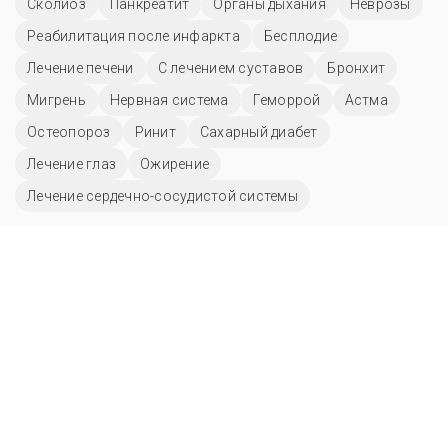
Сколиоз
Панкреатит
Органы дыхания
Неврозы
Реабилитация после инфаркта
Бесплодие
Лечение печени
С лечением суставов
Бронхит
Мигрень
Нервная система
Геморрой
Астма
Остеопороз
Ринит
Сахарный диабет
Лечение глаз
Ожирение
Лечение сердечно-сосудистой системы