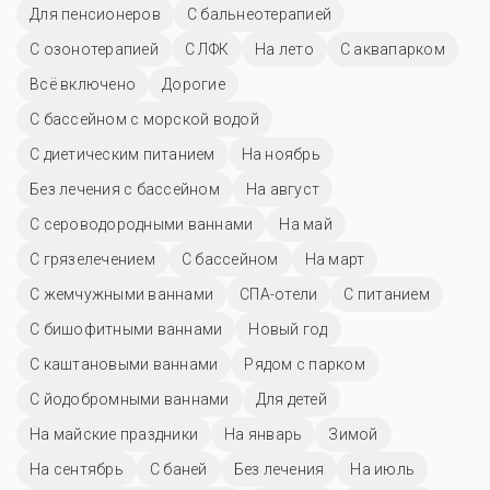
Для пенсионеров
С бальнеотерапией
С озонотерапией
С ЛФК
На лето
С аквапарком
Всё включено
Дорогие
С бассейном с морской водой
С диетическим питанием
На ноябрь
Без лечения с бассейном
На август
С сероводородными ваннами
На май
С грязелечением
C бассейном
На март
С жемчужными ваннами
СПА-отели
С питанием
С бишофитными ваннами
Новый год
С каштановыми ваннами
Рядом с парком
С йодобромными ваннами
Для детей
На майские праздники
На январь
Зимой
На сентябрь
С баней
Без лечения
На июль