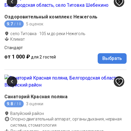
Оздоровительный комплекс Нежеголь
9.7
5 оценок
/ 10
село Титовка
·
105
м до
реки Нежеголь
Климат
Стандарт
от 1 000 ₽
для 2 гостей
Выбрать
Санаторий Красная поляна
9.8
3 оценки
/ 10
Валуйский район
Опорно-двигательный аппарат, органы дыхания, нервная
система, стоматология