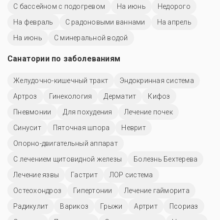
С бассейном с подогревом
На июнь
Недорого
На февраль
С радоновыми ваннами
На апрель
На июнь
С минеральной водой
Санатории по заболеваниям
Желудочно-кишечный тракт
Эндокринная система
Артроз
Гинекология
Дерматит
Кифоз
Пневмонии
Для похудения
Лечение почек
Синусит
Пяточная шпора
Неврит
Опорно-двигательный аппарат
С лечением щитовидной железы
Болезнь Бехтерева
Лечение язвы
Гастрит
ЛОР система
Остеохондроз
Гипертонии
Лечение гайморита
Радикулит
Варикоз
Грыжи
Артрит
Псориаз