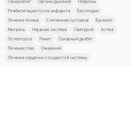
Панкреатит
Органы дыхания
Неврозы
Реабилитация после инфаркта
Бесплодие
Лечение печени
С лечением суставов
Бронхит
Мигрень
Нервная система
Геморрой
Астма
Остеопороз
Ринит
Сахарный диабет
Лечение глаз
Ожирение
Лечение сердечно-сосудистой системы