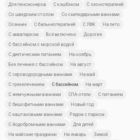
Для пенсионеров
С кэшбэком
С озонотерапией
Со шведским столом
Со скипидарными ваннами
Осенние
С бальнеотерапией
С ЛФК
На лето
С аквапарком
Всё включено
Дорогие
С бассейном с морской водой
С диетическим питанием
На ноябрь
Без лечения с бассейном
На август
С сероводородными ваннами
На май
С грязелечением
C бассейном
На март
С жемчужными ваннами
СПА-отели
С питанием
С бишофитными ваннами
Новый год
С каштановыми ваннами
Рядом с парком
С йодобромными ваннами
Для детей
На майские праздники
На январь
Зимой