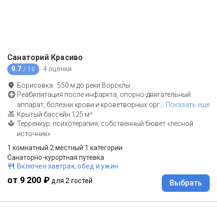
Санаторий Красиво
9.7
4 оценки
/ 10
Борисовка
·
550
м до
реки Ворсклы
Реабилитация после инфаркта, опорно-двигательный
аппарат, болезни крови и кроветворных орг
…
Показать еще
Крытый бассейн 125 м²
Терренкур, психотерапия, собственный бювет «лесной
источник»
1 комнатный 2 местный 1 категории
Санаторно-курортная путевка
Включен завтрак, обед и ужин
от 9 200 ₽
для 2 гостей
Выбрать