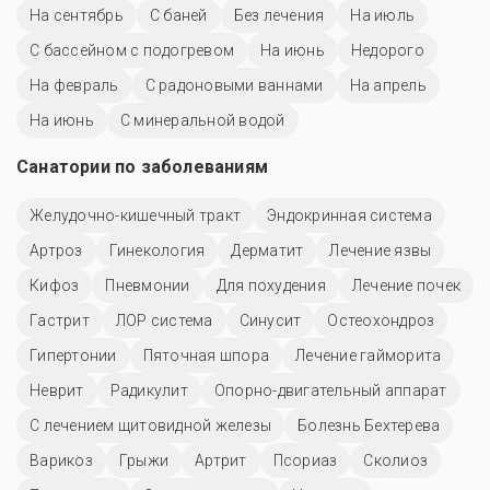
На сентябрь
С баней
Без лечения
На июль
С бассейном с подогревом
На июнь
Недорого
На февраль
С радоновыми ваннами
На апрель
На июнь
С минеральной водой
Санатории по заболеваниям
Желудочно-кишечный тракт
Эндокринная система
Артроз
Гинекология
Дерматит
Лечение язвы
Кифоз
Пневмонии
Для похудения
Лечение почек
Гастрит
ЛОР система
Синусит
Остеохондроз
Гипертонии
Пяточная шпора
Лечение гайморита
Неврит
Радикулит
Опорно-двигательный аппарат
С лечением щитовидной железы
Болезнь Бехтерева
Варикоз
Грыжи
Артрит
Псориаз
Сколиоз