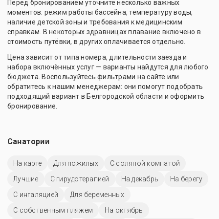
Перед бронированием уточните несколько важных
моментов: режим работы бассейна, температуру воды,
наличие детской зоны и требования к медицинским
справкам. В некоторых здравницах плавание включено в
стоимость путёвки, в других оплачивается отдельно.
Цена зависит от типа номера, длительности заезда и
набора включённых услуг — варианты найдутся для любого
бюджета. Воспользуйтесь фильтрами на сайте или
обратитесь к нашим менеджерам: они помогут подобрать
подходящий вариант в Белгородской области и оформить
бронирование.
Санатории
На карте
Для пожилых
С соляной комнатой
Лучшие
С гирудотерапией
На декабрь
На берегу
С ингаляцией
Для беременных
С собственным пляжем
На октябрь