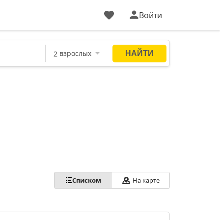
Войти
Списком
На карте