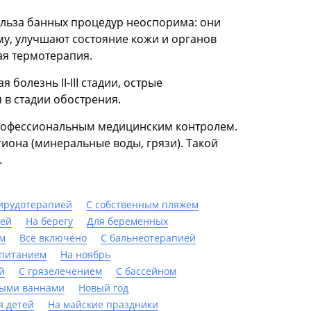
ольза банных процедур неоспорима: они
му, улучшают состояние кожи и органов
ая термотерапия.
олезнь II-III стадии, острые
 в стадии обострения.
рофессиональным медицинским контролем.
она (минеральные воды, грязи). Такой
.
гирудотерапией
С собственным пляжем
ией
На берегу
Для беременных
ом
Всё включено
С бальнеотерапией
 питанием
На ноябрь
й
С грязелечением
C бассейном
ыми ваннами
Новый год
я детей
На майские праздники