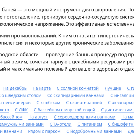
 с баней — это мощный инструмент для оздоровления. П
 потоотделение, тренируют сердечно-сосудистую систе
ологическое напряжение. Это эффективная естественн
ии противопоказаний. К ним относятся гипертоническая б
пилепсия и некоторые другие хронические заболевания
родской области — проведение банных процедур под п
ный режим, сочетая парную с целебными ресурсами реги
ый и максимально полезный для вашего здоровья отдых
На декабрь
На карте
С соляной комнатой
Лучшие
С 
Со шведским столом
Со скипидарными ваннами
С ингаляц
я пенсионеров
С кэшбэком
С озонотерапией
С аквапарк
лето
С ЛФК
С бассейном с морской водой
С диетическим
 бассейном
На август
С сероводородными ваннами
На ма
жемчужными ваннами
СПА-отели
С питанием
С бишофитн
и ваннами
Рядом с парком
С йодобромными ваннами
Дл