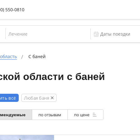
00) 550-0810
Лечение
 область
С баней
кой области с баней
Любая баня
ить всё
омендуемые
по отзывам
по цене