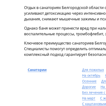
Отдых в санаториях Белгородской области
усиливают детоксикацию через интенсивное
дыхания, снимают мышечные зажимы и псих
Однако баня может принести вред при налич
воспалительные процессы, тромбофлебит, э
Ключевое преимущество санаториев Белго
Специалисты помогут определить оптималь
комплексный подход гарантирует безопасн
Санатории
Для пожилых
На октябрь
Осенние
Дл
Дорогие
На 
Без лечения с
На март
С 
С каштановым