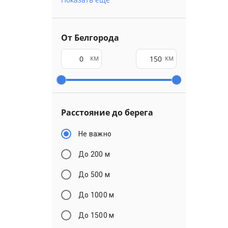
От Белгорода
км
км
Расстояние до берега
Не важно
До 200 м
До 500 м
До 1000 м
До 1500 м