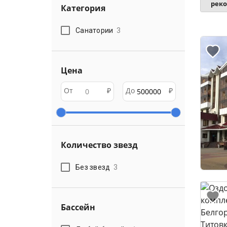
рек
Категория
Санатории
3
Цена
От
₽
До
₽
Количество звезд
Без звезд
3
Бассейн