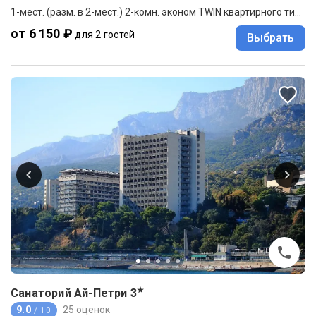
1-мест. (разм. в 2-мест.) 2-комн. эконом TWIN квартирного типа
от 6 150 ₽
для 2 гостей
Выбрать
★
Санаторий Ай-Петри
3
9.0
25 оценок
/ 10