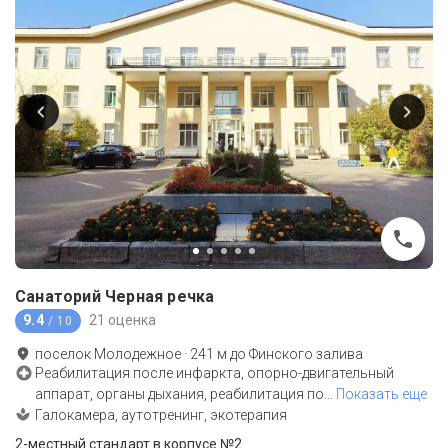
Санаторий Черная речка
9.4
21 оценка
/ 10
поселок Молодежное
·
241
м до
Финского залива
Реабилитация после инфаркта, опорно-двигательный
аппарат, органы дыхания, реабилитация по
…
Показать еще
Галокамера, аутотренинг, экотерапия
2-местный стандарт в корпусе №2