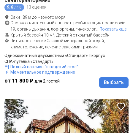
Санаторий Юрмино
9.6
13 оценок
/ 10
Саки
·
89
м до
Черного моря
Опорно-двигательный аппарат, реабилитация после covid-
19, органы дыхания, лор-органы, гинеколог
…
Показать еще
Крытый бассейн 10 м², Детский открытый бассейн
Питьевое лечение Сакской минеральной водой,
климатолечение, лечение сакскими грязями
Однокомнатный двухместный «Стандарт» II корпус
СПА-путевка «Стандарт»
Полный пансион "шведский стол"
Моментальное подтверждение
от 11 800 ₽
для 2 гостей
Выбрать