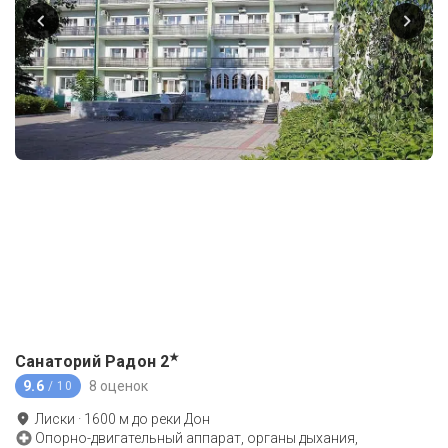
★
Санаторий Радон
2
9.6
8 оценок
/ 10
Лиски
·
1600
м до
реки Дон
Опорно-двигательный аппарат, органы дыхания,