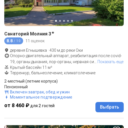
★
Санаторий Молния
3
8.8
11 оценок
/ 10
деревня Егнышевка
·
430
м до
реки Оки
Опорно-двигательный аппарат, реабилитация после covid-
19, органы дыхания, лор-органы, нервная си
…
Показать еще
Крытый бассейн 11 м²
Терренкур, бальнеолечение, климатолечение
2-местный (летние корпуса)
Пенсионный
Включен завтрак, обед и ужин
Моментальное подтверждение
от 8 460 ₽
для 2 гостей
Выбрать