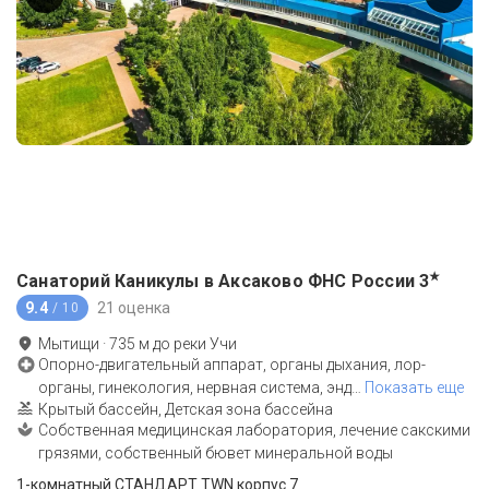
★
Санаторий Каникулы в Аксаково ФНС России
3
9.4
21 оценка
/ 10
Мытищи
·
735
м до
реки Учи
Опорно-двигательный аппарат, органы дыхания, лор-
органы, гинекология, нервная система, энд
…
Показать еще
Крытый бассейн, Детская зона бассейна
Собственная медицинская лаборатория, лечение сакскими
грязями, собственный бювет минеральной воды
1-комнатный СТАНДАРТ TWN корпус 7