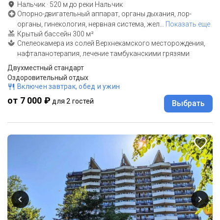
Нальчик
·
520
м до
реки Нальчик
Опорно-двигательный аппарат, органы дыхания, лор-
органы, гинекология, нервная система, жел
…
Показать еще
Крытый бассейн 300 м²
Спелеокамера из солей Верхнекамского месторождения,
нафталанотерапия, лечение тамбуканскими грязями
Двухместный стандарт
Оздоровительный отдых
Включен завтрак, обед и ужин
от 7 000 ₽
для 2 гостей
Выбрать