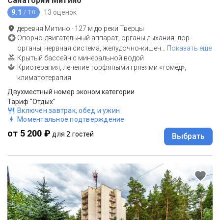
Санаторий Митино
9.1
13 оценок
/ 10
деревня Митино
·
127
м до
реки Тверцы
Опорно-двигательный аппарат, органы дыхания, лор-
органы, нервная система, желудочно-кишеч
…
Показать еще
Крытый бассейн с минеральной водой
Криотерапия, лечение торфяными грязями «томед»,
климатотерапия
Двухместный номер эконом категории
Тариф "Отдых"
Включен завтрак, обед и ужин
Моментальное подтверждение
от 5 200 ₽
для 2 гостей
Выбрать