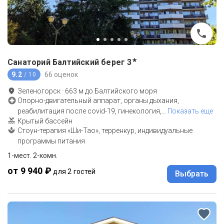
★
Санаторий Балтийский берег
3
9.2
66 оценок
/ 10
Зеленогорск
·
663
м до
Балтийского моря
Опорно-двигательный аппарат, органы дыхания,
реабилитация после covid-19, гинекология,
…
Показать еще
Крытый бассейн
Стоун-терапия «Ши-Тао», терренкур, индивидуальные
программы питания
1-мест. 2-комн.
от 9 940 ₽
для 2 гостей
Выбрать