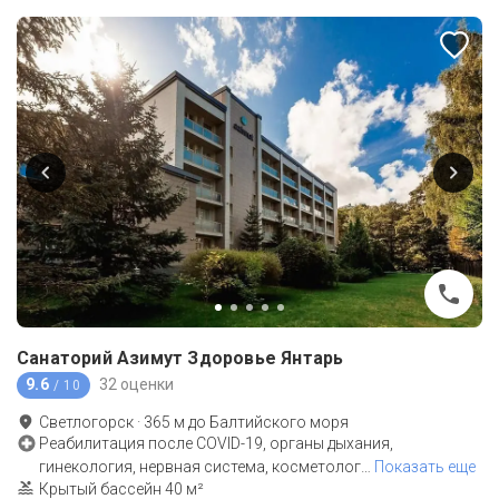
Санаторий Азимут Здоровье Янтарь
9.6
32 оценки
/ 10
Светлогорск
·
365
м до
Балтийского моря
Реабилитация после COVID-19, органы дыхания,
гинекология, нервная система, косметолог
…
Показать еще
Крытый бассейн 40 м²