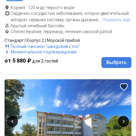
Кореиз
·
120
м до
Черного моря
Сердечно-сосудистые заболевания, опорно-двигательный
аппарат, нервная система, органы дыхания,
…
Показать еще
Крытый лечебный бассейн
Спелеотерапия, терренкур, лечение сакской рапой
Стандарт | Корпус 2 | Морской прибой
Полный пансион "шведский стол"
Моментальное подтверждение
от 5 880 ₽
для 2 гостей
Выбрать