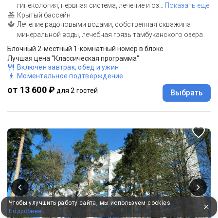
гинекология, нервная система, лечение и оз
…
Показать еще
Крытый бассейн
Лечение радоновыми водами, собственная скважина
минеральной воды, лечебная грязь тамбуканского озера
Блочный 2-местный 1-комнатный номер в блоке
Лучшая цена "Классическая программа"
Включен завтрак, обед и ужин
Моментальное подтверждение
от 13 600 ₽
для 2 гостей
Выбрать
Чтобы улучшить работу сайта, мы используем cookies.
Подробнее