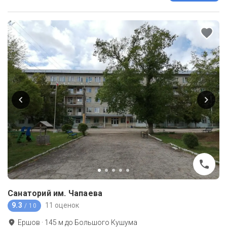
Санаторий им. Чапаева
9.3
11 оценок
/ 10
Ершов
·
145
м до
Большого Кушума