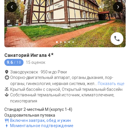
★
Санаторий Ингала
4
9.6
15 оценок
/ 10
Заводоуковск
·
950
м до
Реки
Опорно-двигательный аппарат, органы дыхания, лор-
органы, гинекология, нервная система, жел
…
Показать еще
Крытый бассейн с сауной, Открытый термальный бассейн
Собственный термальный источник, климатолечение,
психотерапия
Стандарт 2-местный М (корпус 1-4)
Оздоровительная путевка
Включен завтрак, обед и ужин
Моментальное подтверждение