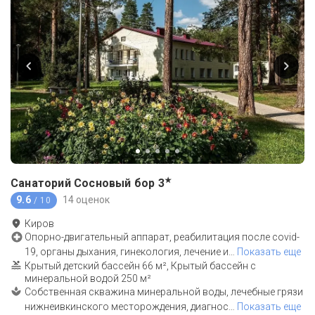
★
Санаторий Сосновый бор
3
9.6
14 оценок
/ 10
Киров
Опорно-двигательный аппарат, реабилитация после covid-
19, органы дыхания, гинекология, лечение и
…
Показать еще
Крытый детский бассейн 66 м², Крытый бассейн с
минеральной водой 250 м²
Собственная скважина минеральной воды, лечебные грязи
нижнеивкинского месторождения, диагнос
…
Показать еще