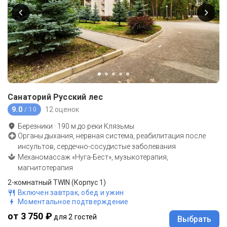
Санаторий Русский лес
9.0
12 оценок
/ 10
Березники
·
190
м до
реки Клязьмы
Органы дыхания, нервная система, реабилитация после
инсультов, сердечно-сосудистые заболевания
Механомассаж «Нуга-Бест», музыкотерапия,
магнитотерапия
2-комнатный TWIN (Корпус 1)
Включен завтрак, обед и ужин
Моментальное подтверждение
от 3 750 ₽
для 2 гостей
Выбрать