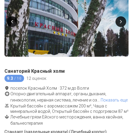
Санаторий Красный холм
9.3
12 оценок
/ 10
поселок Красный Холм
·
372
м до
Волги
Опорно-двигательный аппарат, органы дыхания,
гинекология, нервная система, лечение и оз
…
Показать еще
Крытый бассейн с аэромассажем 200 м², Чаша с
минеральной водой, Открытый бассейн с подогревом 87 м²
Лечебные грязи Ейского месторождения, ванна хвойная,
бальнеотерапия
Стандарт (раздельные кровати) (Лечебный корпус)