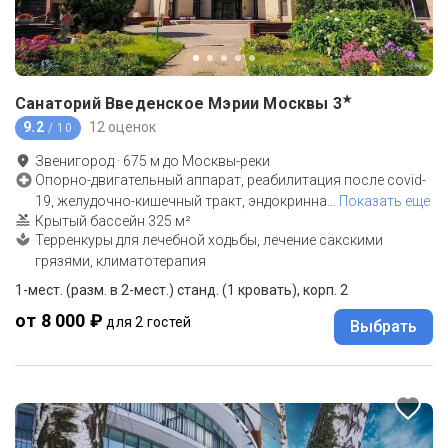
★
Санаторий Введенское Мэрии Москвы
3
9.2
12 оценок
/ 10
Звенигород
·
675
м до
Москвы-реки
Опорно-двигательный аппарат, реабилитация после covid-
19, желудочно-кишечный тракт, эндокринна
…
Показать еще
Крытый бассейн 325 м²
Терренкуры для лечебной ходьбы, лечение сакскими
грязями, климатотерапия
1-мест. (разм. в 2-мест.) станд. (1 кровать), корп. 2
от 8 000 ₽
для 2 гостей
Выбрать