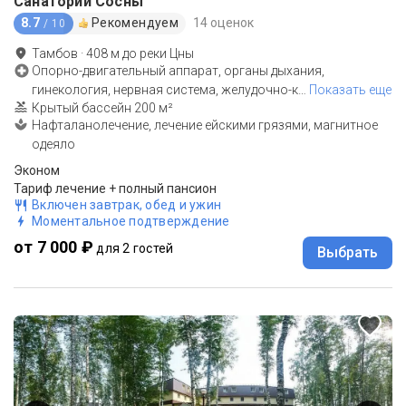
Санаторий Сосны
8.7
Рекомендуем
14 оценок
/ 10
Тамбов
·
408
м до
реки Цны
Опорно-двигательный аппарат, органы дыхания,
гинекология, нервная система, желудочно-к
…
Показать еще
Крытый бассейн 200 м²
Нафталанолечение, лечение ейскими грязями, магнитное
одеяло
Эконом
Тариф лечение + полный пансион
Включен завтрак, обед и ужин
Моментальное подтверждение
от 7 000 ₽
для 2 гостей
Выбрать