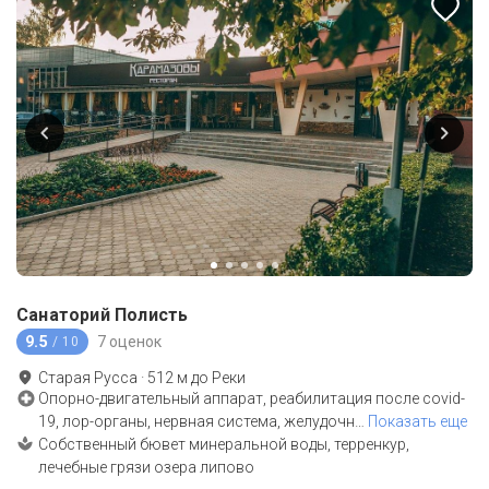
Санаторий Полисть
9.5
7 оценок
/ 10
Старая Русса
·
512
м до
Реки
Опорно-двигательный аппарат, реабилитация после covid-
19, лор-органы, нервная система, желудочн
…
Показать еще
Собственный бювет минеральной воды, терренкур,
лечебные грязи озера липово