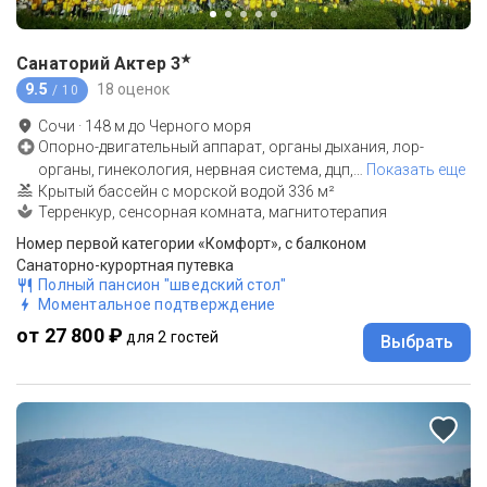
★
Санаторий Актер
3
9.5
18 оценок
/ 10
Сочи
·
148
м до
Черного моря
Опорно-двигательный аппарат, органы дыхания, лор-
органы, гинекология, нервная система, дцп,
…
Показать еще
Крытый бассейн с морской водой 336 м²
Терренкур, сенсорная комната, магнитотерапия
Номер первой категории «Комфорт», с балконом
Санаторно-курортная путевка
Полный пансион "шведский стол"
Моментальное подтверждение
от 27 800 ₽
для 2 гостей
Выбрать