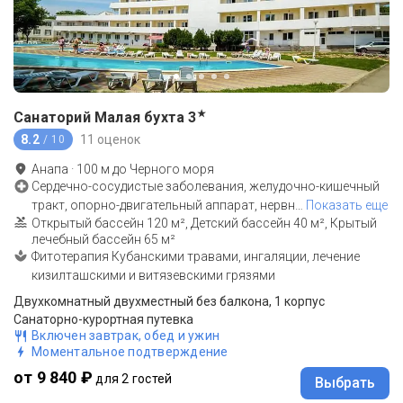
★
Санаторий Малая бухта
3
8.2
11 оценок
/ 10
Анапа
·
100
м до
Черного моря
Сердечно-сосудистые заболевания, желудочно-кишечный
тракт, опорно-двигательный аппарат, нервн
…
Показать еще
Открытый бассейн 120 м², Детский бассейн 40 м², Крытый
лечебный бассейн 65 м²
Фитотерапия Кубанскими травами, ингаляции, лечение
кизилташскими и витязевскими грязями
Двухкомнатный двухместный без балкона, 1 корпус
Санаторно-курортная путевка
Включен завтрак, обед и ужин
Моментальное подтверждение
от 9 840 ₽
для 2 гостей
Выбрать