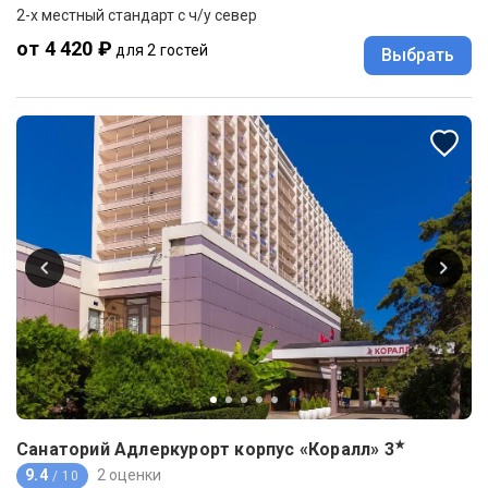
2-x местный стандарт с ч/у север
от 4 420 ₽
для 2 гостей
Выбрать
★
Санаторий Адлеркурорт корпус «Коралл»
3
9.4
2 оценки
/ 10