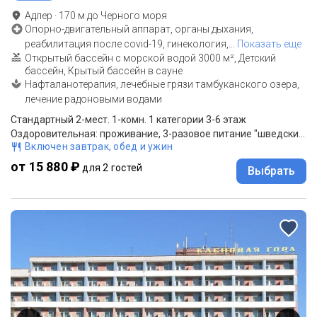
Адлер
·
170
м до
Черного моря
Опорно-двигательный аппарат, органы дыхания,
реабилитация после covid-19, гинекология,
…
Показать еще
Открытый бассейн с морской водой 3000 м², Детский
бассейн, Крытый бассейн в сауне
Нафталанотерапия, лечебные грязи тамбуканского озера,
лечение радоновыми водами
Стандартный 2-мест. 1-комн. 1 категории 3-6 этаж
Оздоровительная: проживание, 3-разовое питание "шведский стол".
Включен завтрак, обед и ужин
от 15 880 ₽
для 2 гостей
Выбрать