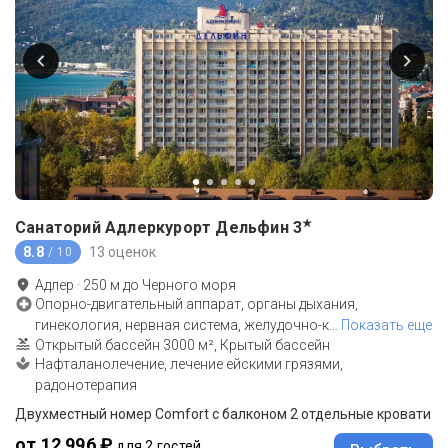
★
Санаторий Адлеркурорт Дельфин
3
8.8
13 оценок
/ 10
Адлер
·
250
м до
Черного моря
Опорно-двигательный аппарат, органы дыхания,
гинекология, нервная система, желудочно-к
…
Показать еще
Открытый бассейн 3000 м², Крытый бассейн
Нафталанолечение, лечение ейскими грязями,
радонотерапия
Двухместный номер Comfort с балконом 2 отдельные кровати
от 12 996 ₽
для 2 гостей