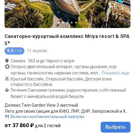
Санаторно-курортный комплекс Mriya resort & SPA
★
5
9.3
11 оценок
/ 10
Симеиз
·
360
м до
Черного моря
Опорно-двигательный аппарат, органы дыхания, лор-
органы, гинекология, нервная система, жел
…
Показать еще
Крытый бассейн, Открытый бассейн, Детская зона
открытого бассейна
Лечение Сакскими грязями, радонотерапия, собственный
бювет с минеральной водой бишули
Делюкс Twin Garden View 2-местный
Лето для своих (акция для ЮФО, ЛНР, ДНР, Запорожской и Херсонской обл.,Северо-Кавказского ФО)*: проиживание, завтрак "шведский стол"
Включен континентальный завтрак
от 37 860 ₽
для 2 гостей
Выбрать