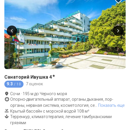
★
Санаторий Ивушка
4
9.3
7 оценок
/ 10
Сочи
·
195
м до
Черного моря
Опорно-двигательный аппарат, органы дыхания, лор-
органы, нервная система, косметология, се
…
Показать еще
Крытый бассейн с морской водой 108 м²
Терренкур, климатотерапия, лечение тамбуканскими
грязями