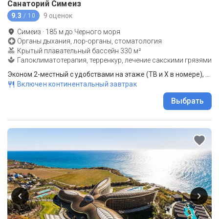
Санаторий Симеиз
9.3
9 оценок
/ 10
Симеиз
·
185
м до
Черного моря
Органы дыхания, лор-органы, стоматология
Крытый плавательный бассейн 330 м²
Галоклиматотерапия, терренкур, лечение сакскими грязями
Эконом 2-местный с удобствами на этаже (ТВ и Х в номере), главный корпус
Включен континентальный завтрак
Выбрать