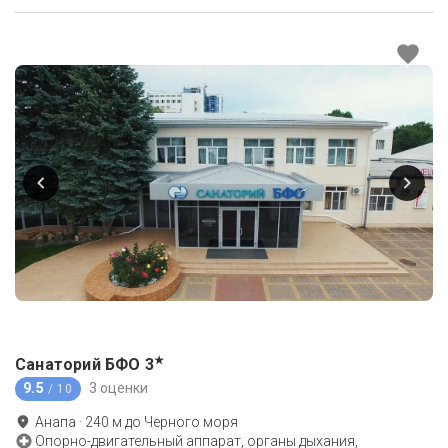
★
Санаторий БФО
3
9.5
3 оценки
/ 10
Анапа
·
240
м до
Черного моря
Опорно-двигательный аппарат, органы дыхания,