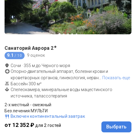
★
Санаторий Аврора
2
9.1
9 оценок
/ 10
Сочи
·
355
м до
Черного моря
Опорно-двигательный аппарат, болезни крови и
кроветворных органов, гинекология, нервн
…
Показать еще
Бассейн 300 м²
Спелеокамера, минеральные воды мацестинского
источника, талассотерапия
2-x местный - смежный
Без лечения МУЛЬТИ
Включен континентальный завтрак
от 12 352 ₽
для 2 гостей
Выбрать