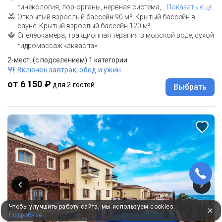
гинекология, лор-органы, нервная система,
…
Показать еще
Открытый взрослый бассейн 90 м², Крытый бассейн в
сауне, Крытый взрослый бассейн 120 м²
Спелеокамера, тракционная терапия в морской воде, сухой
гидромассаж «акваспа»
2-мест. (с подселением) 1 категории
Включен завтрак, обед и ужин
от 6 150 ₽
для 2 гостей
Выбрать
Чтобы улучшить работу сайта, мы используем cookies.
Подробнее