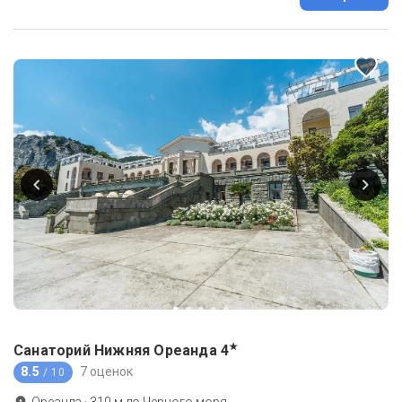
★
Санаторий Нижняя Ореанда
4
8.5
7 оценок
/ 10
Ореанда
·
310
м до
Черного моря