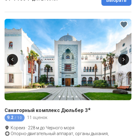
Выбрать
★
Санаторный комплекс Дюльбер
3
9.2
11 оценок
/ 10
Кореиз
·
228
м до
Черного моря
Опорно-двигательный аппарат, органы дыхания,