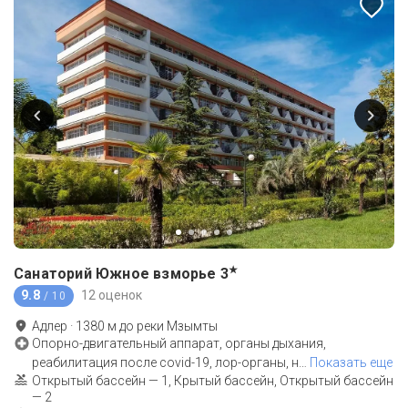
★
Санаторий Южное взморье
3
9.8
12 оценок
/ 10
Адлер
·
1380
м до
реки Мзымты
Опорно-двигательный аппарат, органы дыхания,
реабилитация после covid-19, лор-органы, н
…
Показать еще
Открытый бассейн — 1, Крытый бассейн, Открытый бассейн
— 2