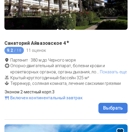
★
Санаторий Айвазовское
4
9.2
11 оценок
/ 10
Партенит
·
380
м до
Черного моря
Опорно-двигательный аппарат, болезни крови и
кроветворных органов, органы дыхания, ло
…
Показать еще
Крытый круглогодичный бассейн 325 м²
Терренкур, соляная комната, лечение сакскими грязями
Эконом 2-местный корп.3
Включен континентальный завтрак
Выбрать