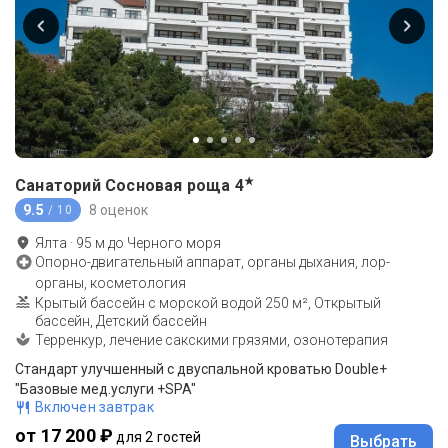
★
Санаторий Сосновая роща
4
9.5
8 оценок
/ 10
Ялта
·
95
м до
Черного моря
Опорно-двигательный аппарат, органы дыхания, лор-
органы, косметология
Крытый бассейн с морской водой 250 м², Открытый
бассейн, Детский бассейн
Терренкур, лечение сакскими грязями, озонотерапия
Стандарт улучшенный с двуспальной кроватью Double+
"Базовые мед.услуги +SPA"
Включен завтрак
от 17 200 ₽
для 2 гостей
Выбрать