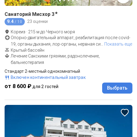
★
Санаторий Мисхор
3
9.4
23 оценки
/ 10
Кореиз
·
215
м до
Черного моря
Опорно-двигательный аппарат, реабилитация после covid-
19, органы дыхания, лор-органы, нервная си
…
Показать еще
Крытый бассейн
Лечение Сакскими грязями, радонолечение,
бальнеотерапия
Стандарт 2-местный однокомнатный
Включен континентальный завтрак
от 8 600 ₽
для 2 гостей
Выбрать