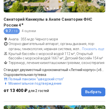
Санаторий Каникулы в Анапе Санатории ФНС
★
России
4
9.7
4 оценки
/ 10
Анапа
·
355
м до
Черного моря
Опорно-двигательный аппарат, органы дыхания, лор-
органы, гинекология, нервная система, жел
…
Показать еще
Крытый бассейн с морской водой 112 м², Открытый
бассейн с морской водой 1667 м², Детский бассейн 154 м²
Терренкур, лечение кизилташскими грязями, озонотерапия
Стандарт двухместный однокомнатный «Летний корпус» («без звезд»)
Оздоровительная путевка
Полный пансион "шведский стол"
Моментальное подтверждение
от 13 400 ₽
для 2 гостей
Выбрать