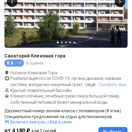
Санаторий Кленовая гора
8.8
6 оценок
/ 10
поселок Кленовая Гора
Реабилитация после COVID-19, органы дыхания, нервная
система, желудочно-кишечный тракт, серде
…
Показать еще
Крытый плавательный бассейн
Климатолечение, лечебные грязи озера большой плиер,
собственный питьевой бювет минеральной воды
Двухместный номер эконом-класса с телевизором (8 этаж)
Специальное предложение на отдых для пенсионеров
Включен завтрак, обед и ужин
от 4 180 ₽
для 2 гостей