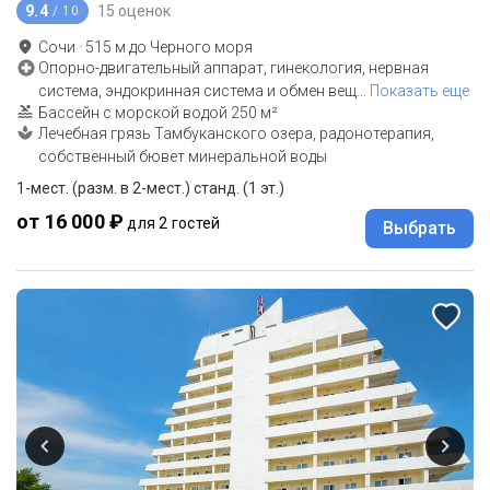
9.4
15 оценок
/ 10
Сочи
·
515
м до
Черного моря
Опорно-двигательный аппарат, гинекология, нервная
система, эндокринная система и обмен вещ
…
Показать еще
Бассейн с морской водой 250 м²
Лечебная грязь Тамбуканского озера, радонотерапия,
собственный бювет минеральной воды
1-мест. (разм. в 2-мест.) станд. (1 эт.)
от 16 000 ₽
для 2 гостей
Выбрать