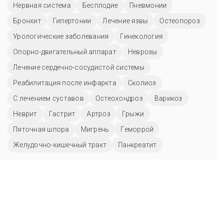
Нервная система
Бесплодие
Пневмонии
Бронхит
Гипертонии
Лечение язвы
Остеопороз
Урологические заболевания
Гинекология
Опорно-двигательный аппарат
Неврозы
Лечение сердечно-сосудистой системы
Реабилитация после инфаркта
Сколиоз
С лечением суставов
Остеохондроз
Варикоз
Неврит
Гастрит
Артроз
Грыжи
Пяточная шпора
Мигрень
Геморрой
Желудочно-кишечный тракт
Панкреатит