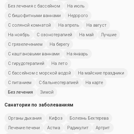
Без лечения с бассейном
На июль
С бишофитными ваннами
Недорого
С соляной комнатой
На апрель
На август
На ноябрь
С озонотерапией
На май
Лучшие
С грязелечением
На берегу
С каштановыми ваннами
На январь
С гирудотерапией
На лето
С бассейном с морской водой
На майские праздники
С питанием
С бальнеотерапией
На карте
Без лечения
Зимой
Санатории по заболеваниям
Органы дыхания
Кифоз
Болезнь Бехтерева
Лечение печени
Астма
Радикулит
Артрит