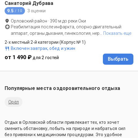
Санаторий Дубрава
9.5
3 оценки
/ 10
Орловский район
·
390
м до
реки Оки
Реабилитация после инфаркта, опорно-двигательный
аппарат, органы дыхания, гинекология, нер
…
Показать еще
2-х местный 2-й категории (Корпус № 1)
Включен завтрак, обед и ужин
от 1 490 ₽
для 2 гостей
Выбрать
Популярные места оздоровительного отдыха
Орёл
Отдых в Орловской области привлекает тех, кто хочет
сменить обстановку, побыть на природе и набраться сил
без привязки к медицинским процедурам. Это удобное