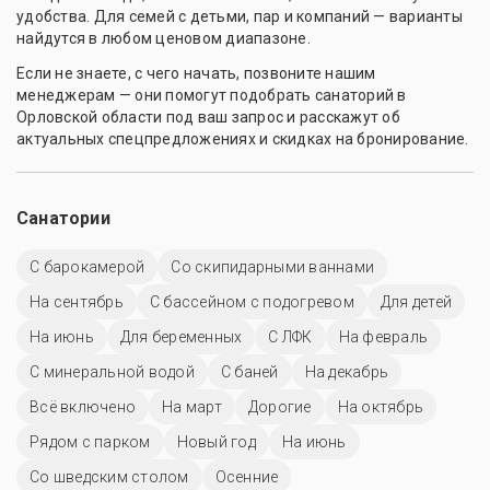
удобства. Для семей с детьми, пар и компаний — варианты
найдутся в любом ценовом диапазоне.
Если не знаете, с чего начать, позвоните нашим
менеджерам — они помогут подобрать санаторий в
Орловской области под ваш запрос и расскажут об
актуальных спецпредложениях и скидках на бронирование.
Санатории
С барокамерой
Со скипидарными ваннами
На сентябрь
С бассейном с подогревом
Для детей
На июнь
Для беременных
С ЛФК
На февраль
С минеральной водой
С баней
На декабрь
Всё включено
На март
Дорогие
На октябрь
Рядом с парком
Новый год
На июнь
Со шведским столом
Осенние