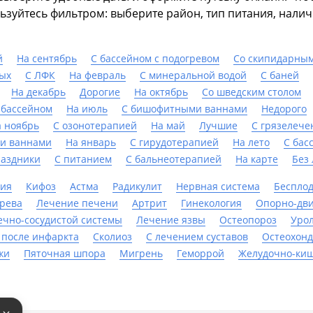
ьзуйтесь фильтром: выберите район, тип питания, нали
й
На сентябрь
С бассейном с подогревом
Со скипидарны
ых
С ЛФК
На февраль
С минеральной водой
С баней
На декабрь
Дорогие
На октябрь
Со шведским столом
 бассейном
На июль
С бишофитными ваннами
Недорого
 ноябрь
С озонотерапией
На май
Лучшие
С грязелече
и ваннами
На январь
С гирудотерапией
На лето
С бас
раздники
С питанием
С бальнеотерапией
На карте
Без
ния
Кифоз
Астма
Радикулит
Нервная система
Беспло
ерева
Лечение печени
Артрит
Гинекология
Опорно-дви
ечно-сосудистой системы
Лечение язвы
Остеопороз
Урол
 после инфаркта
Сколиоз
С лечением суставов
Остеохонд
жи
Пяточная шпора
Мигрень
Геморрой
Желудочно-ки