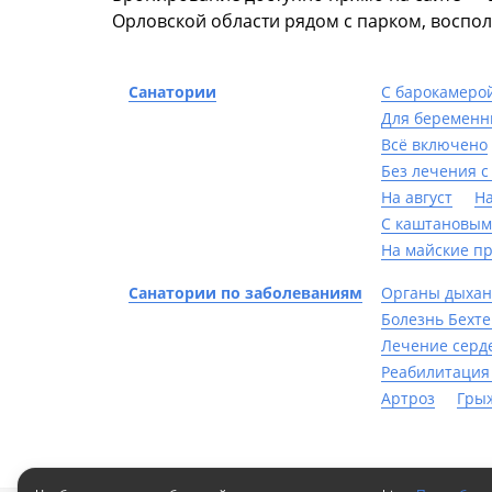
Орловской области рядом с парком, воспол
Санатории
С барокамеро
Для беременн
Всё включено
Без лечения с
На август
На
С каштановым
На майские п
Санатории по заболеваниям
Органы дыха
Болезнь Бехт
Лечение серд
Реабилитация
Артроз
Гры