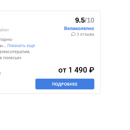
9.5
/10
айон
3 отзыва
порно-
ды
…
Показать еще
флексотерапия,
е полесье»
от 1 490 ₽
и
ПОДРОБНЕЕ