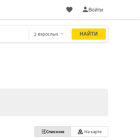
Войти
Списком
На карте