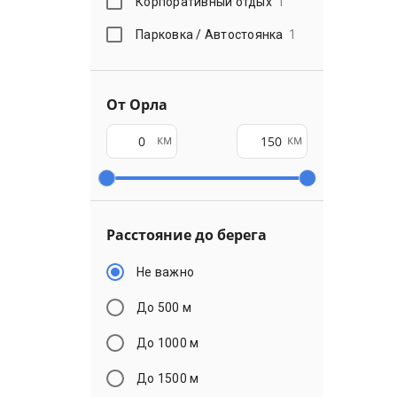
Корпоративный отдых
1
Парковка / Автостоянка
1
От Орла
км
км
Расстояние до берега
Не важно
До 500 м
До 1000 м
До 1500 м