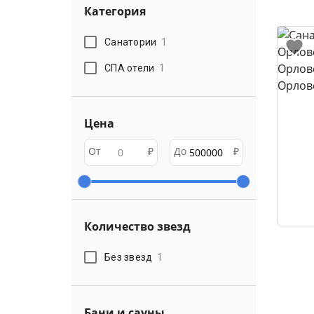
Категория
Санатории
1
СПА отели
1
Цена
От
₽
До
₽
Количество звезд
Без звезд
1
Бани и сауны