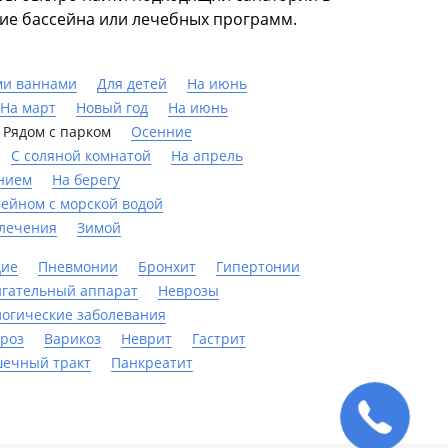
чие бассейна или лечебных программ.
ми ваннами
Для детей
На июнь
На март
Новый год
На июнь
Рядом с парком
Осенние
С соляной комнатой
На апрель
нием
На берегу
сейном с морской водой
 лечения
Зимой
дие
Пневмонии
Бронхит
Гипертонии
гательный аппарат
Неврозы
огические заболевания
роз
Варикоз
Неврит
Гастрит
шечный тракт
Панкреатит