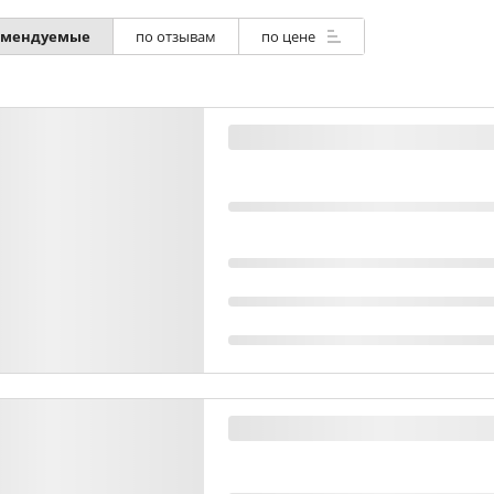
омендуемые
по отзывам
по цене