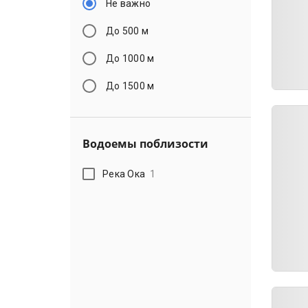
Не важно
До 500 м
До 1000 м
До 1500 м
Водоемы поблизости
Река Ока
1