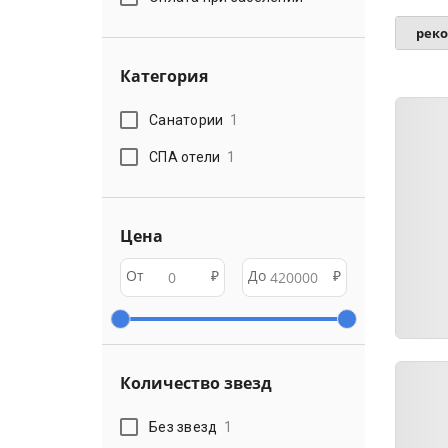
рек
Категория
Санатории
1
СПА отели
1
Цена
От
₽
До
₽
Количество звезд
Без звезд
1