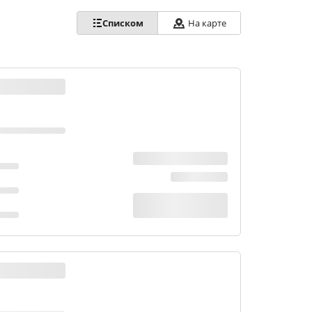
Списком
На карте