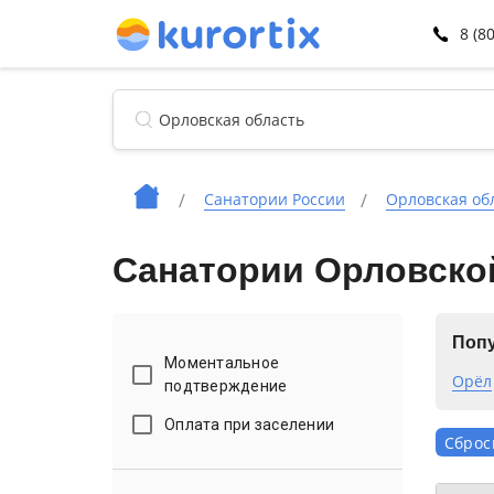
8 (8
Санатории России
Орловская об
Санатории Орловской
Попу
Моментальное
Орёл
подтверждение
Оплата при заселении
Сброс