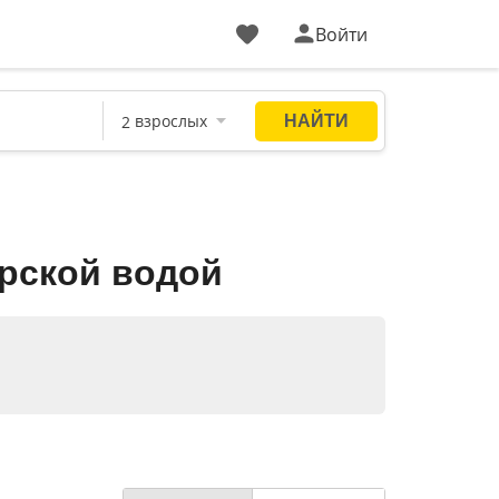
Войти
орской водой