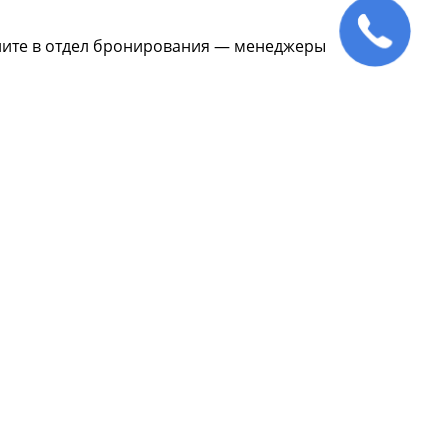
оните в отдел бронирования — менеджеры
ми ваннами
Для детей
Для беременных
На июнь
На декабрь
Новый год
ом
Осенние
Без лечения с бассейном
апрель
На август
На ноябрь
штановыми ваннами
На январь
аздники
С питанием
пертонии
Болезнь Бехтерева
Лечение печени
Неврозы
еопороз
Урологические заболевания
роз
Варикоз
Неврит
Гастрит
шечный тракт
Панкреатит