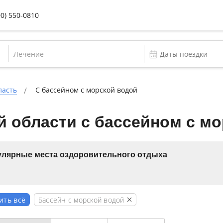
00) 550-0810
Лечение
ласть
С бассейном с морской водой
 области с бассейном с м
лярные места оздоровительного отдыха
Бассейн с морской водой
ить всё