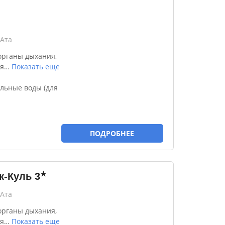
-Ата
органы дыхания,
я
…
Показать еще
льные воды (для
ПОДРОБНЕЕ
★
к-Куль
3
-Ата
органы дыхания,
я
…
Показать еще