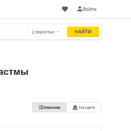
Войти
 астмы
Списком
На карте