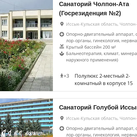
Санаторий Чолпон-Ата
(Госрезиденция №2)
Иссык-Кульская область, Чолпон
Опорно-двигательный аппарат, 
лор-органы, гинекология, нервна
Крытый бассейн 200 м²
Бальнеотерапия, климат, минера
наружного применения)
×
3
Полулюкс 2-местный 2-
комнатный в корпусе 15
Санаторий Голубой Иссы
Иссык-Кульская область, Чолпон
Опорно-двигательный аппарат, 
лор-органы, гинекология, нервна