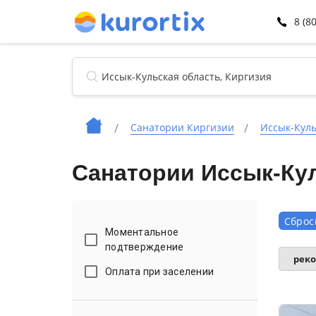
8 (8
Санатории Киргизии
Иссык-Куль
Санатории Иссык-Кул
Сброс
Моментальное
подтверждение
рек
Оплата при заселении