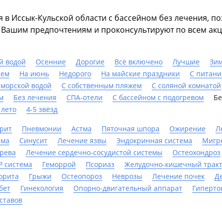
я в Иссык-Кульской области с бассейном без лечения, 
о Вашим предпочтениям и проконсультируют по всем ак
й водой
Осенние
Дорогие
Всё включено
Лучшие
Зи
ием
На июнь
Недорого
На майские праздники
С питан
 морской водой
С собственным пляжем
С соляной комнатой
м
Без лечения
СПА-отели
С бассейном с подогревом
Бе
 лето
4-5 звёзд
рит
Пневмонии
Астма
Пяточная шпора
Ожирение
Л
ема
Синусит
Лечение язвы
Эндокринная система
Мигр
ерева
Лечение сердечно-сосудистой системы
Остеохондроз
Р система
Геморрой
Псориаз
Желудочно-кишечный трак
орита
Грыжи
Остеопороз
Неврозы
Лечение почек
Д
бет
Гинекология
Опорно-двигательный аппарат
Гиперто
ставов