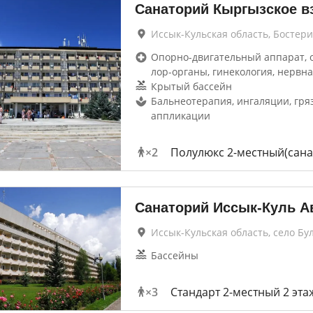
Санаторий Кыргызское в
Иссык-Кульская область, Бостери
Опорно-двигательный аппарат, 
лор-органы, гинекология, нервна
Крытый бассейн
Бальнеотерапия, ингаляции, гря
аппликации
×
2
Полулюкс 2-местный(сана
Санаторий Иссык-Куль А
Иссык-Кульская область, село Бу
Бассейны
×
3
Стандарт 2-местный 2 эта