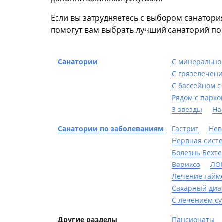
Если вы затрудняетесь с выбором санатори
помогут вам выбрать лучший санаторий п
Санатории
С минерально
С грязелечен
С бассейном с
Рядом с парко
3 звезды
На
Санатории по заболеваниям
Гастрит
Нев
Нервная сист
Болезнь Бехт
Варикоз
ЛО
Лечение гайм
Сахарный диа
С лечением су
Другие разделы
Пансионаты