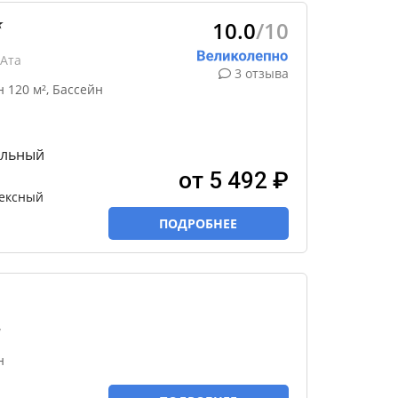
10.0
/10
★
-Ата
3 отзыва
120 м², Бассейн
ольный
от 5 492 ₽
лексный
ПОДРОБНЕЕ
у
н