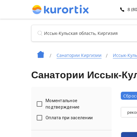
8 (8
Санатории Киргизии
Иссык-Куль
Санатории Иссык-Кул
Сброс
Моментальное
подтверждение
реко
Оплата при заселении