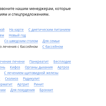
позвоните нашим менеджерам, которые
циям и спецпредложениям.
мой
На карте
С диетическим питанием
ием
Новый год
Со шведским столом
Для семьи
з лечения с бассейном
C бассейном
ечение печени
Панкреатит
Бесплодие
ень
Кифоз
Органы дыхания
Артроз
С лечением щитовидной железы
т
Сколиоз
Радикулит
ерматит
Артрит
Ринит
нии
Для похудения
Бронхит