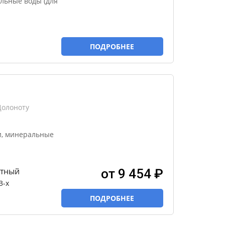
льные воды (для
ПОДРОБНЕЕ
Долоноту
и, минеральные
атный
от 9 454 ₽
3-х
ПОДРОБНЕЕ