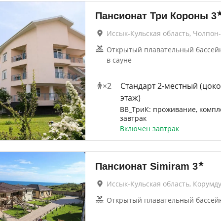
Пансионат Три Короны
3
Иссык-Кульская область, Чолпон
Открытый плавательный бассейн 
в сауне
×
2
Стандарт 2-местный (цок
этаж)
ВB_ТриК: проживание, комп
завтрак
Включен завтрак
★
Пансионат Simiram
3
Иссык-Кульская область, Корумд
Открытый плавательный бассей