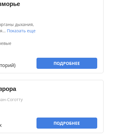
зморье
органы дыхания,
я
…
Показать еще
зевые
ПОДРОБНЕЕ
торий)
врора
лан-Соготту
ПОДРОБНЕЕ
ж