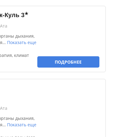
★
к-Куль
3
-Ата
органы дыхания,
я
…
Показать еще
рапия, климат
ПОДРОБНЕЕ
-Ата
органы дыхания,
я
…
Показать еще