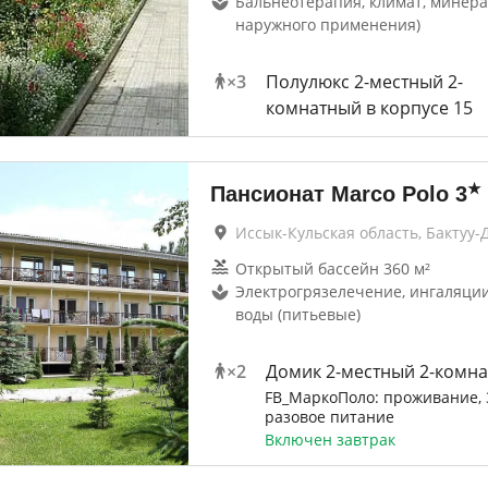
Бальнеотерапия, климат, минера
наружного применения)
×
3
Полулюкс 2-местный 2-
комнатный в корпусе 15
★
Пансионат Marco Polo
3
Иссык-Кульская область, Бактуу-
Открытый бассейн 360 м²
Электрогрязелечение, ингаляци
воды (питьевые)
×
2
Домик 2-местный 2-комн
FB_МаркоПоло: проживание, 
разовое питание
Включен завтрак