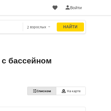
Войти
 с бассейном
Списком
На карте