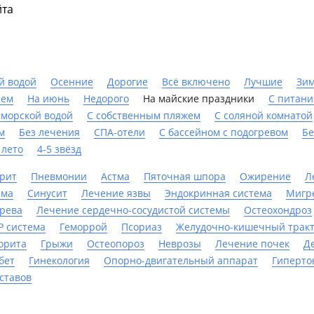
йта
й водой
Осенние
Дорогие
Всё включено
Лучшие
Зи
ием
На июнь
Недорого
На майские праздники
С питан
 морской водой
С собственным пляжем
С соляной комнатой
м
Без лечения
СПА-отели
С бассейном с подогревом
Бе
 лето
4-5 звёзд
рит
Пневмонии
Астма
Пяточная шпора
Ожирение
Л
ема
Синусит
Лечение язвы
Эндокринная система
Мигр
ерева
Лечение сердечно-сосудистой системы
Остеохондроз
Р система
Геморрой
Псориаз
Желудочно-кишечный трак
орита
Грыжи
Остеопороз
Неврозы
Лечение почек
Д
бет
Гинекология
Опорно-двигательный аппарат
Гиперто
ставов