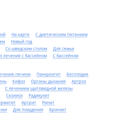
мой
На карте
С диетическим питанием
ием
Новый год
Со шведским столом
Для семьи
з лечения с бассейном
C бассейном
ечение печени
Панкреатит
Бесплодие
ень
Кифоз
Органы дыхания
Артроз
С лечением щитовидной железы
т
Сколиоз
Радикулит
ерматит
Артрит
Ринит
нии
Для похудения
Бронхит