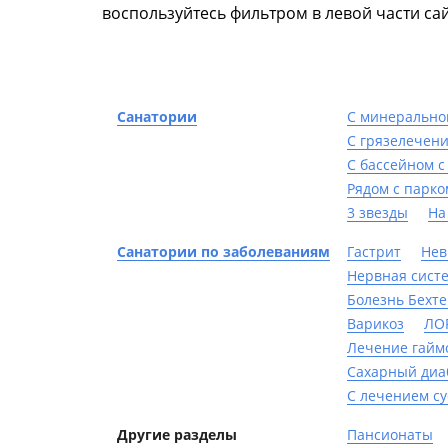
воспользуйтесь фильтром в левой части са
Санатории
С минерально
С грязелечен
С бассейном с
Рядом с парко
3 звезды
На
Санатории по заболеваниям
Гастрит
Нев
Нервная сист
Болезнь Бехт
Варикоз
ЛО
Лечение гайм
Сахарный диа
С лечением су
Другие разделы
Пансионаты