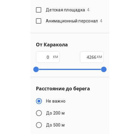
Детская площадка
4
Анимационный персонал
4
От Каракола
км
км
Расстояние до берега
Не важно
До 200 м
До 500 м