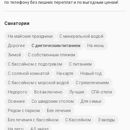
по телефону без лишних переплат и по выгодным ценам!.
Санатории
На майские праздники
С минеральной водой
Дорогие
С диетическим питанием
На июнь
Зимой
С собственным пляжем
С бассейном с подогревом
С питанием
С соляной комнатой
На карте
Новый год
С бассейном с морской водой
С грязелечением
Недорого
Всё включено
Лучшие
СПА-отели
Осенние
Со шведским столом
Для семьи
Рядом с парком
Без лечения
Без лечения с бассейном
C бассейном
3 звезды
На лето
4-5 звёзд