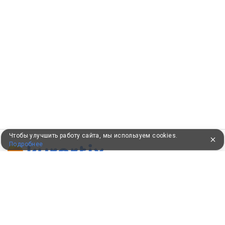
Чтобы улучшить работу сайта, мы используем cookies.
Подробнее
ПУТЕВКИ В САНАТОРИИ
КОНСУЛЬТАЦИИ ПО ТЕЛЕФОНУ
8 (800) 550-0810
Бесплатно по России