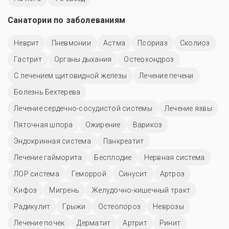
Санатории по заболеваниям
Неврит
Пневмонии
Астма
Псориаз
Сколиоз
Гастрит
Органы дыхания
Остеохондроз
С лечением щитовидной железы
Лечение печени
Болезнь Бехтерева
Лечение сердечно-сосудистой системы
Лечение язвы
Пяточная шпора
Ожирение
Варикоз
Эндокринная система
Панкреатит
Лечение гайморита
Бесплодие
Нервная система
ЛОР система
Геморрой
Синусит
Артроз
Кифоз
Мигрень
Желудочно-кишечный тракт
Радикулит
Грыжи
Остеопороз
Неврозы
Лечение почек
Дерматит
Артрит
Ринит